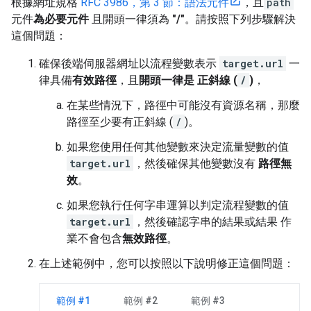
根據網址規格
RFC 3986，第 3 節：語法元件
，且
path
元件
為必要元件
且開頭一律須為
"/"
。請按照下列步驟解決
這個問題：
確保後端伺服器網址以流程變數表示
target.url
一
律具備
有效路徑
，且
開頭一律是 正斜線 (
/
)
，
在某些情況下，路徑中可能沒有資源名稱，那麼
路徑至少要有正斜線 (
/
)。
如果您使用任何其他變數來決定流量變數的值
target.url
，然後確保其他變數沒有
路徑無
效
。
如果您執行任何字串運算以判定流程變數的值
target.url
，然後確認字串的結果或結果 作
業不會包含
無效路徑
。
在上述範例中，您可以按照以下說明修正這個問題：
範例 #1
範例 #2
範例 #3