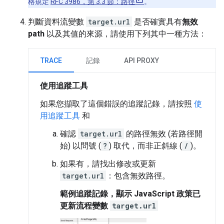
格規定
RFC 3986，第 3.3 節：路徑
。
判斷資料流變數
target.url
是否確實具有
無效
path
以及其值的來源，請使用下列其中一種方法：
TRACE
記錄
API PROXY
使用追蹤工具
如果您擷取了這個錯誤的追蹤記錄，請按照
使
用追蹤工具
和
確認
target.url
的路徑無效 (若路徑開
始) 以問號 (
?
) 取代，而非正斜線 (
/
)。
如果有，請找出修改或更新
target.url
：包含無效路徑。
範例追蹤記錄，顯示 JavaScript 政策已
更新流程變數
target.url