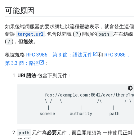
可能原因
如果後端伺服器的要求網址以流程變數表示，就會發生這個
錯誤
target.url
, 包含以問號 (
?
) 開頭的
path
左右斜線
(
/
)，但
無效
。
根據規格
RFC 3986，第 3 節：語法元件
和
RFC 3986，
第 3.3 節：路徑
：
URI 語法
包含下列元件：
        foo://example.com:8042/over/there?name
        \_/   \______________/\_________/ \___
         |            |            |          
path
元件為
必要
元件，而且開頭須為 一律使用正斜