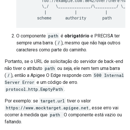
        foo://example.com:8042/over/there?name
        \_/   \______________/\_________/ \___
         |            |            |          
O componente
path
é
obrigatório
e PRECISA ter
sempre uma barra. (
/
), mesmo que não haja outros
caracteres como parte do caminho.
Portanto, se o URL de solicitação do servidor de back-end
não tiver o atributo
path
ou seja, ele nem tem uma barra
(
/
), então a Apigee O Edge responde com
500 Internal
Server Error
e um código de erro.
protocol.http.EmptyPath
.
Por exemplo: se
target.url
tiver o valor
https://www.mocktarget.apigee.net
, esse erro vai
ocorrer à medida que
path
O componente está vazio ou
faltando.