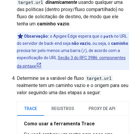
target.url
dinamicamente
usando qualquer uma
das políticas (dentro proxy/fluxo compartilhado) no
fluxo de solicitação de destino, de modo que ele
tenha um
caminho vazio
.
Observação:
o Apigee Edge espera que o
path
no URL
do servidor de back-end seja
não vazio
, ou seja, o
caminho
precisa ter pelo menos uma barra (
/
), de acordo com a
especificação do URL
Seção 3 do RFC 3986: componentes
da sintaxe
.
Determine se a variável de fluxo
target.url
realmente tem um caminho vazio e o origem para seu
valor seguindo uma das etapas a seguir:
TRACE
REGISTROS
PROXY DE API
Como usar a ferramenta Trace