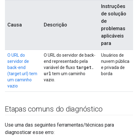
Instruções
de solução
de
Causa
Descrição
problemas
aplicáveis
para
O URL do
O URL do servidor de back-
Usuários de
servidor de
end representado pela
nuvem pública
target
.
back-end
variável de fluxo
e privada de
url
(target.url) tem
tem um caminho
borda
um caminho
vazio.
vazio
Etapas comuns do diagnóstico
Use uma das seguintes ferramentas/técnicas para
diagnosticar esse erro: