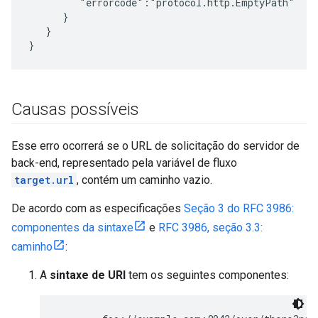
         "errorcode":"protocol.http.EmptyPath"

      }

   }

}
Causas possíveis
Esse erro ocorrerá se o URL de solicitação do servidor de
back-end, representado pela variável de fluxo
target.url
, contém um caminho vazio.
De acordo com as especificações
Seção 3 do RFC 3986:
componentes da sintaxe
e
RFC 3986, seção 3.3:
caminho
:
A
sintaxe de URI
tem os seguintes componentes: