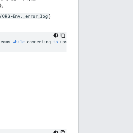
錄。
/ORG-Env.
_error_log
)
reams
while
connecting
to
upstream
,
client
:
<
Router_IP_a