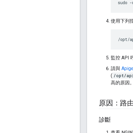
sudo -
使用下列指
/opt/a
監控 AP
請與
Api
(
/opt/ap
高的原因
原因：路由器
診斷
查看 NGIN