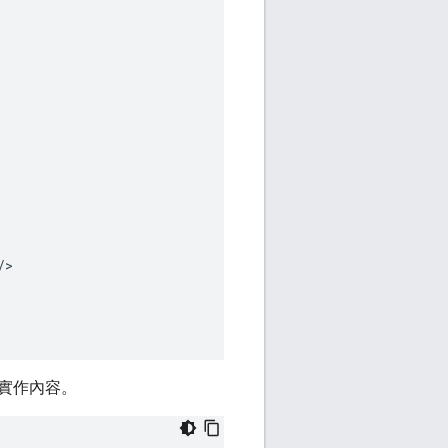
/>
實作內容。