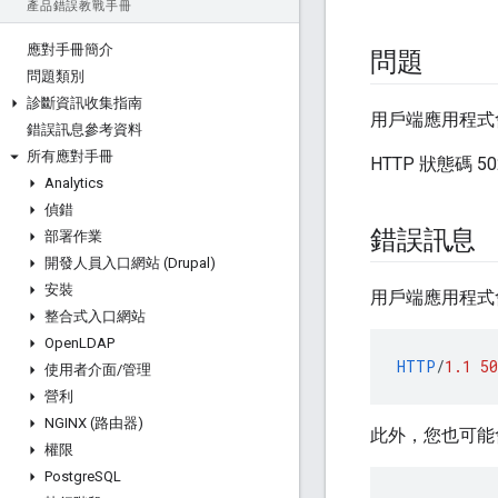
產品錯誤教戰手冊
應對手冊簡介
問題
問題類別
診斷資訊收集指南
用戶端應用程式會
錯誤訊息參考資料
所有應對手冊
HTTP 狀態碼
Analytics
偵錯
錯誤訊息
部署作業
開發人員入口網站 (Drupal)
安裝
用戶端應用程式
整合式入口網站
Open
LDAP
HTTP
/
1.1
50
使用者介面
/
管理
營利
NGINX (路由器)
此外，您也可能
權限
Postgre
SQL