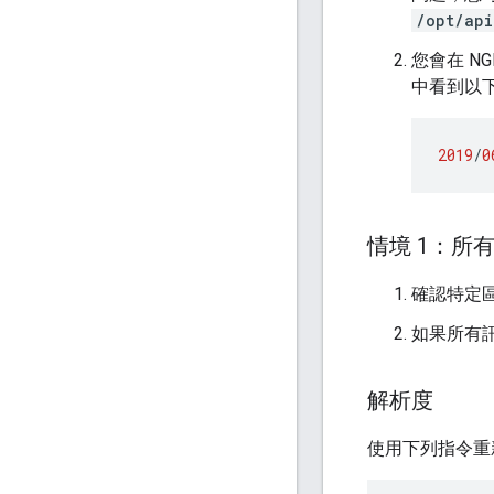
/opt/api
您會在 NG
中看到以
2019
/
0
情境 1：所
確認特定
如果所有
解析度
使用下列指令重