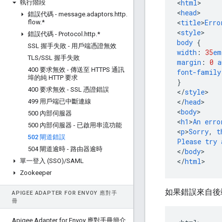
<
html
>
執行階段
<
head
>
錯誤代碼 - message
.
adaptors
.
http
.
<
title
>
Erro
flow
.
*
<
style
>
錯誤代碼 - Protocol
.
http
.
*
body
{
SSL 握手失敗 - 用戶端憑證無效
width
:
35
em
TLS
/
SSL 握手失敗
margin
:
0
a
400 要求無效 - 傳送至 HTTPS 通訊
font-family
埠的純 HTTP 要求
}
400 要求無效 - SSL 憑證錯誤
<
/
style
>
<
/
head
>
499 用戶端已中斷連線
<
body
>
500 內部伺服器
<
h1
>
An
erro
500 內部伺服器 - 已啟用串流功能
<
p
>
Sorry
,
t
502 閘道錯誤
Please
try
504 閘道逾時 - 路由器逾時
<
/
body
>
<
/
html
>
單一登入 (SSO)
/
SAML
Zookeeper
如果錯誤來自後
APIGEE ADAPTER FOR ENVOY 應對手
冊
Apigee Adapter for Envoy 應對手冊簡介