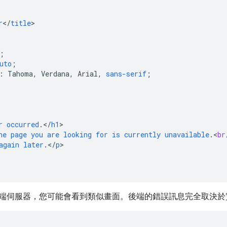
r
<
/
title
>
;
uto
;
:
Tahoma
,
Verdana
,
Arial
,
sans-serif
;
r
occurred
.</
h1
>
he
page
you
are
looking
for
is
currently
unavailable
.
<
br
again
later
.</
p
>
端伺服器，您可能會看到類似畫面。後端的錯誤訊息完全取決於