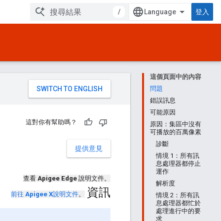
/
登入
這個頁面中的內容
。
問題
錯誤訊息
可能原因
這對你有幫助嗎？
原因：集區中沒有
可播放的百萬像素
診斷
提供意見
情境 1：所有訊
息處理器都停止
運作
查看
Apigee Edge
說明文件。
解析度
資訊
前往
Apigee X
說明文件
。
情境 2：所有訊
息處理器都忙於
處理進行中的要
求