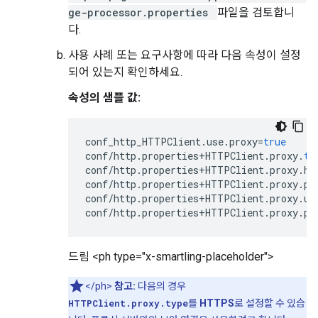
ge-processor.properties
파일을 검토합니
다.
사용 사례 또는 요구사항에 따라 다음 속성이 설정
되어 있는지 확인하세요.
속성의 샘플 값:
conf_http_HTTPClient
.
use
.
proxy
=
true
conf
/
http
.
properties
+
HTTPClient
.
proxy
.
ty
conf
/
http
.
properties
+
HTTPClient
.
proxy
.
ho
conf
/
http
.
properties
+
HTTPClient
.
proxy
.
po
conf
/
http
.
properties
+
HTTPClient
.
proxy
.
us
conf
/
http
.
properties
+
HTTPClient
.
proxy
.
pa
드림 <ph type="x-smartling-placeholder">
</ph>
참고:
다음의 경우
HTTPClient.proxy.type
를
HTTPS
로 설정할 수 있습