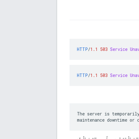
HTTP
/
1.1
503
Service Una
HTTP
/
1.1
503
Service Una
The server is temporarily
maintenance downtime or 