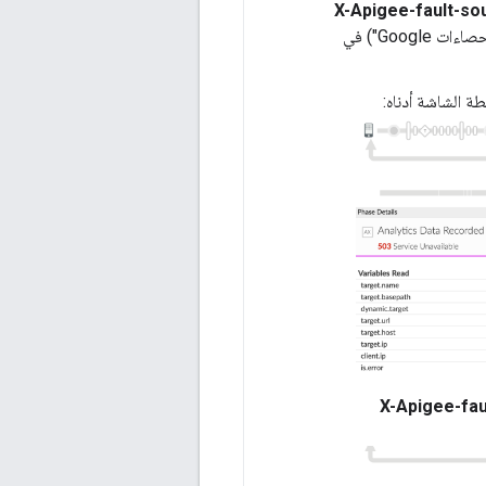
X-Apigee-fault-so
(بيانات مسجَّلة في "إحصاءات Google") في
X-Apigee-fau