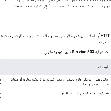
بة ورسالة الخطأ أعلاه مجرد أمثلة. في بعض الحالات، قد تتلقى رمز الاستجابة
رمز استجابة الخطأ ورسالة الخطأ استنادًا إلى تنفيذ خادم الخلفية.
يعني رمز حالة HTTP 503 أن الخادم غير قادر حاليًا على معالجة الطلبات الواردة الطلبات. 
 للصيانة.
 للاستجابة
503 Service غير متوفرة
ما يلي:
م
الوصف
ا
هناك تحميل زائد على خادم الخلفية أو تجاوز قدرته، لذا لا يمكنه معالجة أي ملفات
طلبات العملاء الواردة.
d
قد يكون الخادم الخلفي قيد الصيانة مؤقتًا.
d