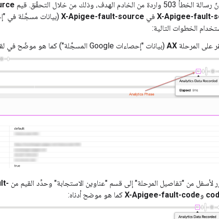
 واردة من الخادم الهدف، وذلك من خلال التحقّق. قيم
urce
X-Apigee-fault-
في
X-Apigee-fault-source
استخدام الخطوات التالية:
قر على المرحلة
AX
(بيانات "إحصاءات Google المسجَّلة") كما هو موضّح في لقطة الشاشة أدناه:
ر لأسفل من "تفاصيل المرحلة" إلى قسم "عناوين الاستجابة" وحدِّد القيم من
lt-
co
و
X-Apigee-fault-code
كما هو موضح أدناه: