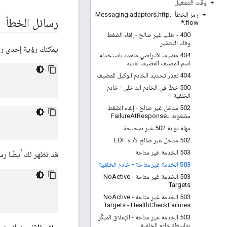
وقت التشغيل
رمز الخطأ -Messaging
.
http
.
adaptors
.
رسائل الخطأ
*
.
flow
400 - طلب غير صالح - إلغاء الضغط
وفك التشفير
يمكنك رؤية إحدى رسا
404 مضيف افتراضي متعدد باستخدام
اسم المضيف المضيف نفسه
404 تعذر تحديد الخادم الوكيل للمضيف
500 خطأ في الخادم الداخلي - خادم
الخلفية
502 مدخل غير صالح - إلغاء الضغط
مضغوط لـFailure
Response
At
مهلة بوابة 502 غير صحيحة
502 مدخل غير صالح لأداة EOF
503 الخدمة غير متاحة
قد تظهر لك أيضًا رسال
503 الخدمة غير متاحة - خادم الخلفية
503 الخدمة غير متاحة - No
Active
Targets
503 الخدمة غير متاحة - No
Active
Targets - Health
Check
Failures
503 الخدمة غير متاحة - الإغلاق المبكّر
بواسطة خادم الخلفية