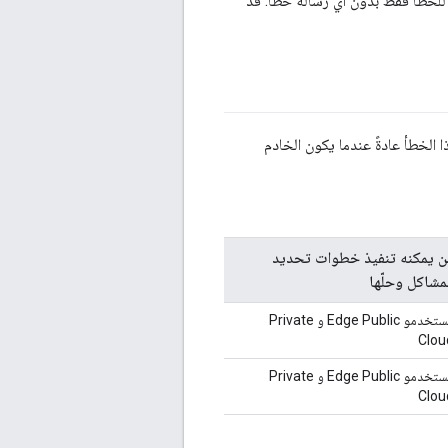
 للخطأ فقط بدون أي رسالة خطأ. قد
يحدث هذا الخطأ عادةً عندما يكون الخادم
َن يمكنه تنفيذ خطوات تحديد
لمشاكل وحلّها
مستخدمو Edge Public و Private
Clou
مستخدمو Edge Public و Private
Clou