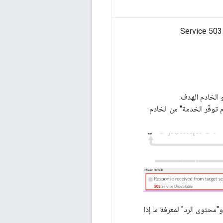
. وإجراء طلب بيانات من واجهة برمجة التطبيقات لإعادة إنتاج المشكلة - 503 Service
ة الخطأ 503 التي تتضمّن الردّ "عدم توفّر الخدمة" من الخادم
و"محتوى الرد" لمعرفة ما إذا