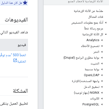
الأدلة الإرشادية لأخطاء المنتج
هل كان هذا الدليل ا
مقدّمة عن الأدلة الإرشادية
فئات المشاكل
الفيديوهات
أدلّة جمع معلومات التشخيص
مرجع رسالة خطأ
شاهد الفيديو التالي لمعرفة 
كل الأدلة الإرشادية
Analytics
فيديو
تصحيح الأخطاء
النشر
الخطأ 503 "عدم
بوابة مطوّري البرامج (Drupal)
الخلفية
التثبيت
بوابة مدمجة
Open
LDAP
واجهة المستخدم
/
الإدارة
تحقيق الدخل
المشكلة
NGINX (جهاز توجيه)
الأذونات
تطبيق العميل يتلقى حا
Postgre
SQL