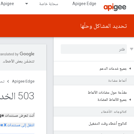
Apigee Edge
سحابة خاصة
Apigee على GDC air-gapped
تحديد المشاكل وحلّها
تتضمّن بعض الأخطاء.
جميع خدمات الدعم
أنماط مضادة
Apigee Edge
تحد
503 الخدمة غير متوفرة - خادم الخلفية
مقدّمة حول مضادات الأنماط
جميع الأنماط المضادة
كتالوجات الأخطاء
أنت تعرض مستندات
ge
كتالوج أخطاء وقت التشغيل
انتقل إلى مستندات
e X