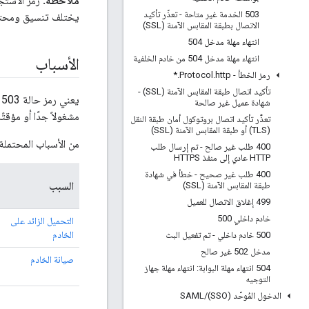
ملاحظة:
رمز الاستجا
503 الخدمة غير متاحة - تعذّر تأكيد
يختلف تنسيق ومحتوى 
الاتصال بطبقة المقابس الآمنة (SSL)
انتهاء مهلة مدخل 504
انتهاء مهلة مدخل 504 من خادم الخلفية
الأسباب
رمز الخطأ - Protocol
http
.
.
*
تأكيد اتصال طبقة المقابس الآمنة (SSL) -
شهادة عميل غير صالحة
مشغولاً جدًا أو مؤقتًا
تعذُّر تأكيد اتصال بروتوكول أمان طبقة النقل
(TLS) أو طبقة المقابس الآمنة (SSL)
من الأسباب المحتملة
400 طلب غير صالح - تم إرسال طلب
HTTP عادي إلى منفذ HTTPS
400 طلب غير صحيح - خطأ في شهادة
السبب
طبقة المقابس الآمنة (SSL)
499 إغلاق الاتصال للعميل
خادم داخلي 500
التحميل الزائد على
الخادم
500 خادم داخلي - تم تفعيل البث
مدخل 502 غير صالح
صيانة الخادم
504 انتهاء مهلة البوابة: انتهاء مهلة جهاز
التوجيه
الدخول المُوحَّد (SSO)
/
SAML