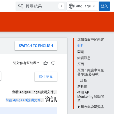
/
登入
這個頁面中的內容
。
影片
問題
錯誤訊息
這對你有幫助嗎？
原因
原因：維護中伺服
器/伺服器超載
提供意見
診斷
解析度
查看
Apigee Edge
說明文件。
使用 API
Monitoring 診斷問
資訊
前往
Apigee X
說明文件
。
題
必須收集診斷資訊