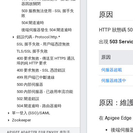
器因故關閉
503 服務無法使用 - SSL 握手失
原因
敗
504 閘道逾時
HTTP 狀態碼
後端伺服器發生 504 閘道逾時
錯誤代碼 - Protocol
.
http
.
*
出現
503 Servic
SSL 握手失敗 - 用戶端憑證無效
TLS
/
SSL 握手失敗
原因
400 要求無效 - 傳送至 HTTPS 通訊
埠的純 HTTP 要求
伺服器超載
400 要求無效 - SSL 憑證錯誤
499 用戶端已中斷連線
伺服器維護中
500 內部伺服器
500 內部伺服器 - 已啟用串流功能
502 閘道錯誤
原因：維
504 閘道逾時 - 路由器逾時
單一登入 (SSO)
/
SAML
在 Apigee Ed
Zookeeper
後端伺服
APIGEE ADAPTER FOR ENVOY 應對手