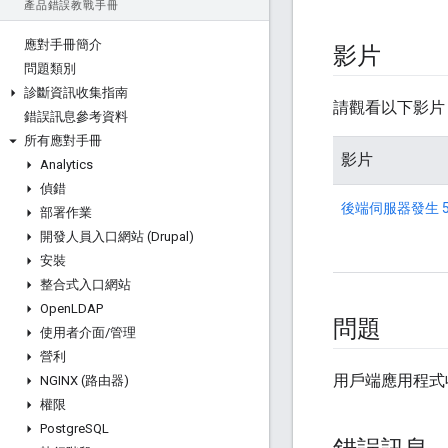
產品錯誤教戰手冊
應對手冊簡介
影片
問題類別
診斷資訊收集指南
請觀看以下影片，進一
錯誤訊息參考資料
所有應對手冊
影片
Analytics
偵錯
後端伺服器發生 
部署作業
開發人員入口網站 (Drupal)
安裝
整合式入口網站
Open
LDAP
問題
使用者介面
/
管理
營利
用戶端應用程式收
NGINX (路由器)
權限
Postgre
SQL