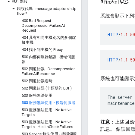
錯誤訊息
執行階段
錯誤代碼 - message
.
adaptors
.
http
.
flow
.
*
系統會顯示下列
400 Bad Request -
Decompression
Failure
At
Request
HTTP
/
1.1
50
404 具有相同主機別名的多個虛
擬主機
404 找不到主機的 Proxy
500 內部伺服器錯誤 - 後端伺服
HTTP
/
1.1
50
器
502 閘道錯誤 - Decompression
Failure
At
Response
系統也可能顯示
502 閘道錯誤逾時
502 閘道錯誤 (非預期的 EOF)
503 服務無法使用
The server 
503 服務無法使用 - 後端伺服器
maintenance
503 服務無法使用 - No
Active
Targets
注意：
上述回應
503 服務無法使用 - No
Active
Targets - Health
Check
Failures
訊息。 錯誤回
503 Service 無法使用 - 後端伺服