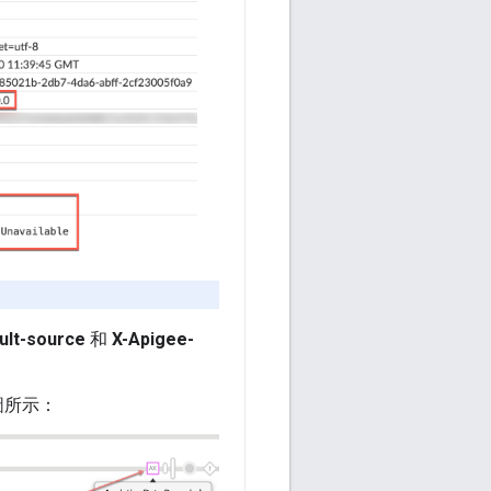
ult-source
和
X-Apigee-
截圖所示：