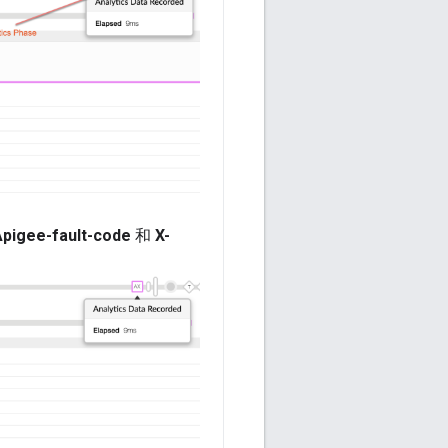
Apigee-fault-code
和
X-