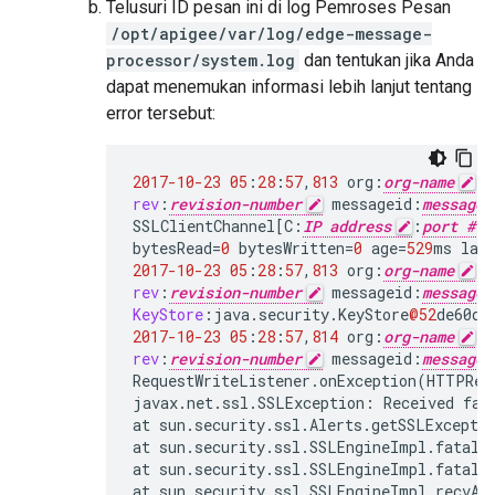
Telusuri ID pesan ini di log Pemroses Pesan
/opt/apigee/var/log/edge-message-
processor/system.log
dan tentukan jika Anda
dapat menemukan informasi lebih lanjut tentang
error tersebut:
2017-10-23
05
:
28
:
57
,
813
org
:
org-name
e
rev
:
revision-number
messageid
:
message_
SSLClientChannel
[
C
:
IP address
:
port #
bytesRead
=
0
bytesWritten
=
0
age
=
529
ms
las
2017-10-23
05
:
28
:
57
,
813
org
:
org-name
e
rev
:
revision-number
messageid
:
message_
KeyStore
:
java
.
security
.
KeyStore
@52
de60d9
2017-10-23
05
:
28
:
57
,
814
org
:
org-name
e
rev
:
revision-number
messageid
:
message_
RequestWriteListener
.
onException
(
HTTPReq
javax
.
net
.
ssl
.
SSLException
:
Received
fat
at
sun
.
security
.
ssl
.
Alerts
.
getSSLExcepti
at
sun
.
security
.
ssl
.
SSLEngineImpl
.
fatal
(
at
sun
.
security
.
ssl
.
SSLEngineImpl
.
fatal
(
at
sun
.
security
.
ssl
.
SSLEngineImpl
.
recvAl