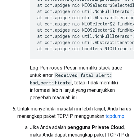
at
com
.
apigee
.
nio
.
NIOSelector$SelectedIt
at
com
.
apigee
.
nio
.
util
.
NonNullIterator
.
c
at
com
.
apigee
.
nio
.
util
.
AbstractIterator
.
at
com
.
apigee
.
nio
.
NIOSelector$2
.
findNext
at
com
.
apigee
.
nio
.
NIOSelector$2
.
findNext
at
com
.
apigee
.
nio
.
util
.
NonNullIterator
.
c
at
com
.
apigee
.
nio
.
util
.
AbstractIterator
.
at
com
.
apigee
.
nio
.
handlers
.
NIOThread
.
run
Log Pemroses Pesan memiliki stack trace
untuk error
Received fatal alert:
bad_certificate
, tetapi tidak memiliki
informasi lebih lanjut yang menunjukkan
penyebab masalah ini.
Untuk menyelidiki masalah ini lebih lanjut, Anda harus
menangkap paket TCP/IP menggunakan
tcpdump
.
Jika Anda adalah
pengguna Private Cloud
,
maka Anda dapat menangkap paket TCP/IP di