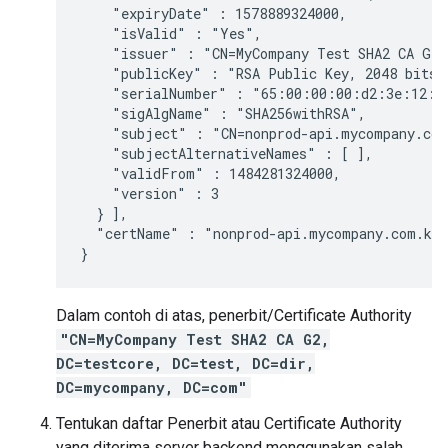
    "expiryDate" : 1578889324000,

    "isValid" : "Yes",

    "issuer" : "CN=MyCompany Test SHA2 CA G2,
    "publicKey" : "RSA Public Key, 2048 bits",
    "serialNumber" : "65:00:00:00:d2:3e:12:d
    "sigAlgName" : "SHA256withRSA",

    "subject" : "CN=nonprod-api.mycompany.com
    "subjectAlternativeNames" : [ ],

    "validFrom" : 1484281324000,

    "version" : 3

  } ],

  "certName" : "nonprod-api.mycompany.com.key
}
Dalam contoh di atas, penerbit/Certificate Authority
"CN=MyCompany Test SHA2 CA G2,
DC=testcore, DC=test, DC=dir,
DC=mycompany, DC=com"
Tentukan daftar Penerbit atau Certificate Authority
yang diterima server backend menggunakan salah