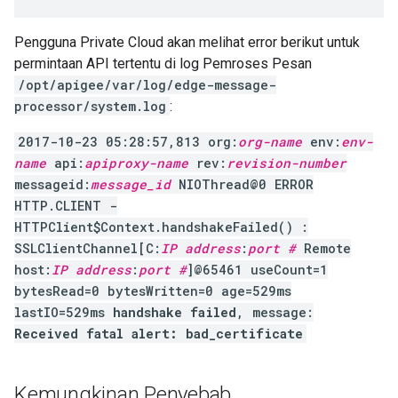
Pengguna Private Cloud akan melihat error berikut untuk
permintaan API tertentu di log Pemroses Pesan
/opt/apigee/var/log/edge-message-
processor/system.log
:
2017-10-23 05:28:57,813 org:
org-name
env:
env-
name
api:
apiproxy-name
rev:
revision-number
messageid:
message_id
NIOThread@0 ERROR
HTTP.CLIENT -
HTTPClient$Context.handshakeFailed() :
SSLClientChannel[C:
IP address
:
port #
Remote
host:
IP address
:
port #
]@65461 useCount=1
bytesRead=0 bytesWritten=0 age=529ms
lastIO=529ms
handshake failed
, message:
Received fatal alert: bad_certificate
Kemungkinan Penyebab