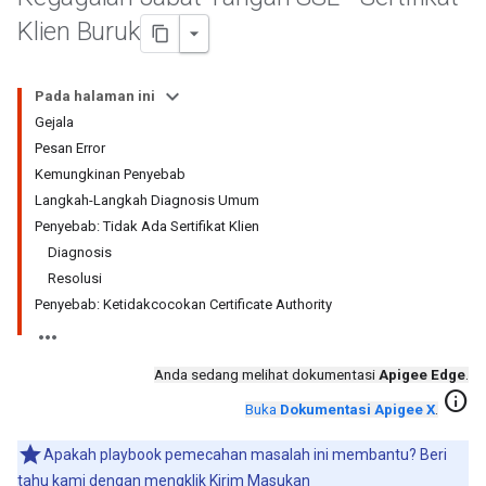
Klien Buruk
Pada halaman ini
Gejala
Pesan Error
Kemungkinan Penyebab
Langkah-Langkah Diagnosis Umum
Penyebab: Tidak Ada Sertifikat Klien
Diagnosis
Resolusi
Penyebab: Ketidakcocokan Certificate Authority
Anda sedang melihat dokumentasi
Apigee Edge
.
info
Buka
Dokumentasi Apigee X
.
Apakah playbook pemecahan masalah ini membantu? Beri
tahu kami dengan mengklik
Kirim Masukan