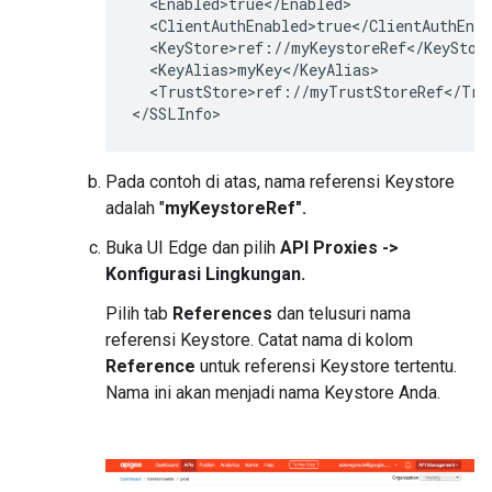
  <Enabled>true</Enabled>

  <ClientAuthEnabled>true</ClientAuthEnab
  <KeyStore>ref://myKeystoreRef</KeyStore
  <KeyAlias>myKey</KeyAlias>

  <TrustStore>ref://myTrustStoreRef</Trus
</SSLInfo>
Pada contoh di atas, nama referensi Keystore
adalah "
myKeystoreRef".
Buka UI Edge dan pilih
API Proxies ->
Konfigurasi Lingkungan.
Pilih tab
References
dan telusuri nama
referensi Keystore. Catat nama di kolom
Reference
untuk referensi Keystore tertentu.
Nama ini akan menjadi nama Keystore Anda.