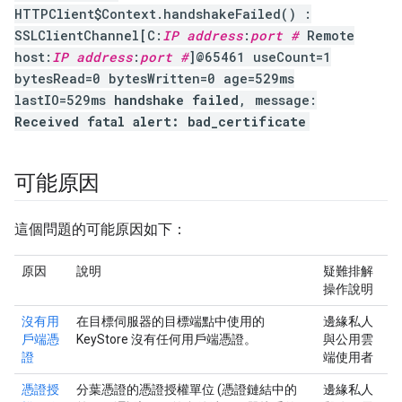
HTTPClient$Context.handshakeFailed() :
SSLClientChannel[C:
IP address
:
port #
Remote
host:
IP address
:
port #
]@65461 useCount=1
bytesRead=0 bytesWritten=0 age=529ms
lastIO=529ms
handshake failed
, message:
Received fatal alert: bad_certificate
可能原因
這個問題的可能原因如下：
原因
說明
疑難排解
操作說明
沒有用
在目標伺服器的目標端點中使用的
邊緣私人
戶端憑
KeyStore 沒有任何用戶端憑證。
與公用雲
證
端使用者
憑證授
分葉憑證的憑證授權單位 (憑證鏈結中的
邊緣私人