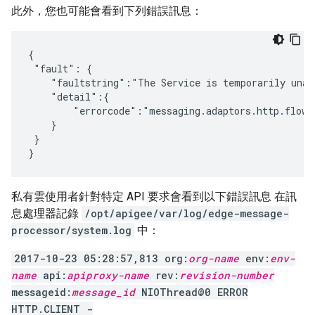
此外，您也可能會看到下列錯誤訊息：
{

 "fault": {

    "faultstring":"The Service is temporarily unava
    "detail":{

        "errorcode":"messaging.adaptors.http.flow.S
    }

 }

}
私有雲使用者針對特定 API 要求會看到以下錯誤訊息 在訊
息處理器記錄
/opt/apigee/var/log/edge-message-
processor/system.log
中：
2017-10-23 05:28:57,813 org:
org-name
env:
env-
name
api:
apiproxy-name
rev:
revision-number
messageid:
message_id
NIOThread@0 ERROR
HTTP.CLIENT -