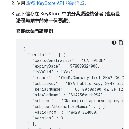
使用
取得 KeyStore API 的憑證
。
記下
儲存在 KeyStore 中的分葉憑證核發者 (也就是
憑證鏈結中的第一個憑證)
。
節能綠葉憑證範例
{

  "certInfo" : [ {

    "basicConstraints" : "CA:FALSE",

    "expiryDate" : 1578889324000,

    "isValid" : "Yes",

    "issuer" : "CN=MyCompany Test SHA2 CA G2,
    "publicKey" : "RSA Public Key, 2048 bits",
    "serialNumber" : "65:00:00:00:d2:3e:12:d
    "sigAlgName" : "SHA256withRSA",

    "subject" : "CN=nonprod-api.mycompany.com
    "subjectAlternativeNames" : [ ],

    "validFrom" : 1484281324000,

    "version" : 3

  } ],
