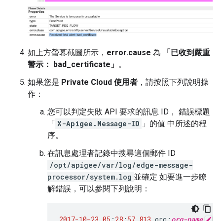
如上方螢幕截圖所示，
error.cause
為
「已收到嚴重
警示： bad_certificate」
。
如果您是
Private Cloud 使用者
，請按照下列說明操
作：
您可以判定失敗 API 要求的訊息 ID， 錯誤標題
「
X-Apigee.Message-ID
」的值 中所述的程
序。
在訊息處理者記錄中搜尋這個郵件 ID
/opt/apigee/var/log/edge-message-
processor/system.log
並確定 如要進一步瞭
解錯誤，可以參閱下列說明：
2017-10-23
05
:
28
:
57
,
813
org
:
org-name
e