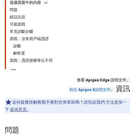
這個頁面中的內容
問題
錯誤訊息
可能原因
常見診斷步驟
原因：沒有用戶端憑證
診斷
解析度
原因：憑證授權單位不符
查看
Apigee Edge
說明文件。
資訊
前往
Apigee X
說明文件
。
這份疑難排解教戰手冊對您有幫助嗎？請告訴我們 方法是按一
下
提供意見
。
問題