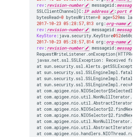
rev
:
revision-number
messageid
:
message_
SSLClientChannel
[
C
:
IP address
:
port #
bytesRead
=
0
bytesWritten
=
0
age
=
529
ms
las
2017-10-23
05
:
28
:
57
,
813
org
:
org-name
e
rev
:
revision-number
messageid
:
message_
KeyStore
:
java
.
security
.
KeyStore
@52
de60d9
2017-10-23
05
:
28
:
57
,
814
org
:
org-name
e
rev
:
revision-number
messageid
:
message_
RequestWriteListener
.
onException
(
HTTPReq
javax
.
net
.
ssl
.
SSLException
:
Received
fat
at
sun
.
security
.
ssl
.
Alerts
.
getSSLExcepti
at
sun
.
security
.
ssl
.
SSLEngineImpl
.
fatal
(
at
sun
.
security
.
ssl
.
SSLEngineImpl
.
fatal
(
at
sun
.
security
.
ssl
.
SSLEngineImpl
.
recvAl
at
com
.
apigee
.
nio
.
NIOSelector$SelectedIt
at
com
.
apigee
.
nio
.
util
.
NonNullIterator
.
c
at
com
.
apigee
.
nio
.
util
.
AbstractIterator
.
at
com
.
apigee
.
nio
.
NIOSelector$2
.
findNext
at
com
.
apigee
.
nio
.
NIOSelector$2
.
findNext
at
com
.
apigee
.
nio
.
util
.
NonNullIterator
.
c
at
com
.
apigee
.
nio
.
util
.
AbstractIterator
.
at
com
.
apigee
.
nio
.
handlers
.
NIOThread
.
run