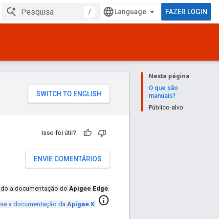
/
FAZER LOGIN
Nesta página
O que são
manuais?
Público-alvo
Isso foi útil?
ENVIE COMENTÁRIOS
ando a documentação do
Apigee Edge
.
info
se a documentação da
Apigee X
.