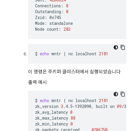
Connections:
8
Outstanding:
0
Zxid:
0x745

Mode:
standalone

Node
count:
282
$
echo
mntr
|
nc
localhost
2181
이 명령은 주키퍼 클러스터에서 실행되었습니다
출력 예시:
$
echo
mntr
|
nc
localhost
2181
zk_version
3
.4.5-1392090,
built
on
09
/30/
zk_avg_latency
0
zk_max_latency
88
zk_min_latency
0
zk_packets_received
4206750