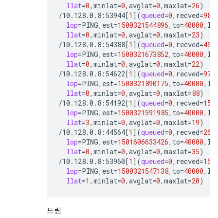
llat
=
0
,minlat
=
0
,avglat
=
0
,maxlat
=
26
)
/10.128.0.8:53944
[
1
](
queued
=
0
,recved
=
980
lop
=
PING,est
=
1500321544896
,to
=
40000
,lc
llat
=
0
,minlat
=
0
,avglat
=
0
,maxlat
=
23
)
/10.128.0.8:54388
[
1
](
queued
=
0
,recved
=
457
lop
=
PING,est
=
1500321673852
,to
=
40000
,lc
llat
=
0
,minlat
=
0
,avglat
=
0
,maxlat
=
22
)
/10.128.0.8:54622
[
1
](
queued
=
0
,recved
=
972
lop
=
PING,est
=
1500321890175
,to
=
40000
,lc
llat
=
0
,minlat
=
0
,avglat
=
0
,maxlat
=
88
)
/10.128.0.8:54192
[
1
](
queued
=
0
,recved
=
150
lop
=
PING,est
=
1500321591985
,to
=
40000
,lc
llat
=
3
,minlat
=
0
,avglat
=
0
,maxlat
=
19
)
/10.128.0.8:44564
[
1
](
queued
=
0
,recved
=
267
lop
=
PING,est
=
1501606633426
,to
=
40000
,lc
llat
=
0
,minlat
=
0
,avglat
=
0
,maxlat
=
35
)
/10.128.0.8:53960
[
1
](
queued
=
0
,recved
=
150
lop
=
PING,est
=
1500321547138
,to
=
40000
,lc
llat
=
1
,minlat
=
0
,avglat
=
0
,maxlat
=
20
)
드림