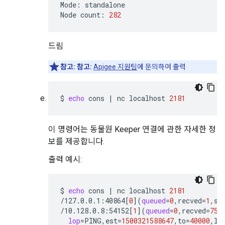
Mode:
standalone

Node
count:
282
드림
참고:
참고:
Apigee 지원팀
에 문의하여 출력
$
echo
cons
|
nc
localhost
2181
이 명령어는 동물원 Keeper 연결에 관한 자세한 정
보를 제공합니다.
출력 예시:
$
echo
cons
|
nc
localhost
2181
/127.0.0.1:40864
[
0
](
queued
=
0
,recved
=
1
,se
/10.128.0.8:54152
[
1
](
queued
=
0
,recved
=
753
lop
=
PING,est
=
1500321588647
,to
=
40000
,lc