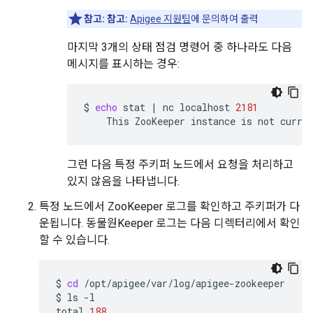
참고:
참고:
Apigee 지원팀
에 문의하여 출력
마지막 3개의 상태 점검 명령어 중 하나라도 다음
메시지를 표시하는 경우:
$
echo
stat
|
nc
localhost
2181
This
ZooKeeper
instance
is
not
curre
그런 다음 특정 주키퍼 노드에서 요청을 처리하고
있지 않음을 나타냅니다.
특정 노드에서 ZooKeeper 로그를 확인하고 주키퍼가 다
운됩니다. 동물원Keeper 로그는 다음 디렉터리에서 확인
할 수 있습니다.
$
cd
/opt/apigee/var/log/apigee-zookeeper

$
ls
-l

total
188