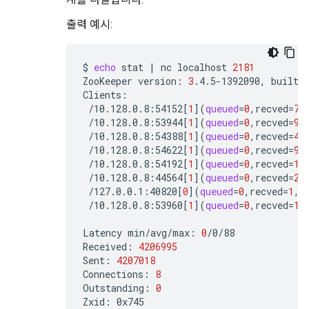
출력 예시:
$
echo
stat
|
nc
localhost
2181
ZooKeeper
version:
3
.4.5-1392090,
built
/10.128.0.8:54152
[
1
](
queued
=
0
,recved
=
75
/10.128.0.8:53944
[
1
](
queued
=
0
,recved
=
98
/10.128.0.8:54388
[
1
](
queued
=
0
,recved
=
45
/10.128.0.8:54622
[
1
](
queued
=
0
,recved
=
97
/10.128.0.8:54192
[
1
](
queued
=
0
,recved
=
15
/10.128.0.8:44564
[
1
](
queued
=
0
,recved
=
26
/127.0.0.1:40820
[
0
](
queued
=
0
,recved
=
1
,s
/10.128.0.8:53960
[
1
](
queued
=
0
,recved
=
15
Latency
min/avg/max:
0
/0/88

Received:
4206995
Sent:
4207018
Connections:
8
Outstanding:
0
Zxid:
0x745
