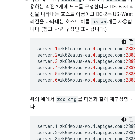
용하는 리전 2개에 노드를 구성합니다. US-East 리
전을 나타내는 호스트 이름이고 DC-2는 US-West
리전을 나타내는 호스트 이름
us-wo
개를 사용합
니다. (참고: 관련 구성만 표시됩니다.)
server
.1
=
zk01ea
.
us
-
ea
.4
.
apigee
.
com
:
2888
:
server
.2
=
zk02ea
.
us
-
ea
.4
.
apigee
.
com
:
2888
:
server
.3
=
zk03ea
.
us
-
ea
.4
.
apigee
.
com
:
2888
:
server
.4
=
zk04wo
.
us
-
wo
.4
.
apigee
.
com
:
2888
:
server
.5
=
zk05wo
.
us
-
wo
.4
.
apigee
.
com
:
2888
:
server
.6
=
zk06wo
.
us
-
wo
.4
.
apigee
.
com
:
2888
:
위의 예에서
zoo.cfg
를 다음과 같이 재구성합니
다.
server.1=zk04wo.us-wo.4.apigee.com:2888:3
server.2=zk05wo.us-wo.4.apigee.com:2888:3
server.3=zk06wo.us-wo.4.apigee.com:2888: