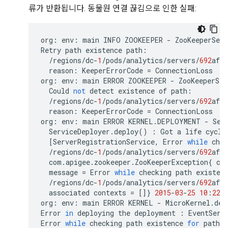
류가 반환됩니다. 동물원 연결 끊김으로 인한 실패:
org
:
env
:
main
INFO
ZOOKEEPER
-
ZooKeeperSer
Retry
path
existence
path
:
/
regions
/
dc
-
1
/
pods
/
analytics
/
servers
/
692
afe9
reason
:
KeeperErrorCode
=
ConnectionLoss
org
:
env
:
main
ERROR
ZOOKEEPER
-
ZooKeeperSer
Could
not
detect
existence
of
path
:
/
regions
/
dc
-
1
/
pods
/
analytics
/
servers
/
692
afe9
reason
:
KeeperErrorCode
=
ConnectionLoss
org
:
env
:
main
ERROR
KERNEL
.
DEPLOYMENT
-
Ser
ServiceDeployer
.
deploy
()
:
Got
a
life
cycle
[
ServerRegistrationService
,
Error
while
chec
/
regions
/
dc
-
1
/
pods
/
analytics
/
servers
/
692
afe9
com
.
apigee
.
zookeeper
.
ZooKeeperException
{
co
message
=
Error
while
checking
path
existen
/
regions
/
dc
-
1
/
pods
/
analytics
/
servers
/
692
afe9
associated
contexts
=
[]}
2015
-
03
-
25
10
:
22
:
org
:
env
:
main
ERROR
KERNEL
-
MicroKernel
.
dep
Error
in
deploying
the
deployment
:
EventServ
Error
while
checking
path
existence
for
path