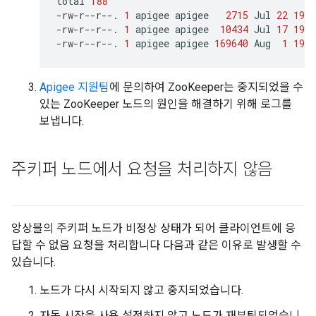
total
188
-rw-r--r--.
1
apigee
apigee
2715
Jul
22
19
:
-rw-r--r--.
1
apigee
apigee
10434
Jul
17
19
:
-rw-r--r--.
1
apigee
apigee
169640
Aug
1
19
:
Apigee 지원팀
에 문의하여 ZooKeeper는 중지되었을 수
있는 ZooKeeper 노드의 원인을 해결하기 위해 로그를
보냅니다.
주키퍼 노드에서 요청을 처리하지 않음
앙상블의 주키퍼 노드가 비정상 상태가 되어 클라이언트에 응
답할 수 없음 요청을 처리합니다 다음과 같은 이유로 발생할 수
있습니다.
노드가 다시 시작되지 않고 중지되었습니다.
자동 시작을 사용 설정하지 않고 노드가 재부팅되었습니