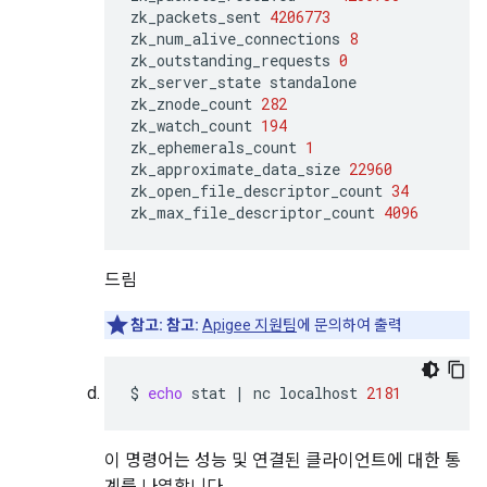
zk_packets_sent
4206773
zk_num_alive_connections
8
zk_outstanding_requests
0
zk_server_state
standalone

zk_znode_count
282
zk_watch_count
194
zk_ephemerals_count
1
zk_approximate_data_size
22960
zk_open_file_descriptor_count
34
zk_max_file_descriptor_count
4096
드림
참고:
참고:
Apigee 지원팀
에 문의하여 출력
$
echo
stat
|
nc
localhost
2181
이 명령어는 성능 및 연결된 클라이언트에 대한 통
계를 나열합니다.