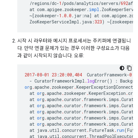
/
regions
/
dc
-
1
/
pods
/
analytics
/
servers
/
692
afe9
at
com
.
apigee
.
zookeeper
.
impl
.
ZooKeeperServi
~
[
zookeeper
-
1.0.0
.
jar
:
na
]
at
com
.
apigee
.
zoo
ZooKeeperServiceImpl
.
java
:
323
)
~
[
zookeeper
-
시작 시 라우터와 메시지 프로세서는 주키퍼에 연결됩니
다. 만약 연결 문제가 있는 경우 이러한 구성요소가 다음
과 같이 시작되지 않습니다. 오류:
2017
-
08
-
01
23
:
20
:
00
,
404
CuratorFramework
-
0
E
-
CuratorFrameworkImpl
.
log
Error
()
:
Backgro
or
g
.
apache
.
zookeeper
.
KeeperException$Connecti
at
or
g
.
apache
.
zookeeper
.
KeeperException
.
crea
at
or
g
.
apache
.
curator
.
framework
.
imps
.
Curato
at
or
g
.
apache
.
curator
.
framework
.
imps
.
Curato
at
or
g
.
apache
.
curator
.
framework
.
imps
.
Curato
at
or
g
.
apache
.
curator
.
framework
.
imps
.
Curato
at
or
g
.
apache
.
curator
.
framework
.
imps
.
Curato
at
java
.
util
.
concurrent
.
FutureTask
.
run
(
Futu
at
java
.
util
.
concurrent
.
ThreadPoolExecutor
.