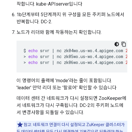
작합니다. kube-APIserver입니다
1b단계부터 5단계까지 위 구성을 모든 주키퍼 노드에서
반복합니다. DC-2.
노드가 리더와 함께 작동하는지 확인합니다.
$
echo
srvr
|
nc
zk04wo.us-wo.4.apigee.com
21
>
echo
srvr
|
nc
zk05wo.us-wo.4.apigee.com
21
>
echo
srvr
|
nc
zk06wo.us-wo.4.apigee.com
21
이 명령어의 출력에 'mode'라는 줄이 포함됩니다.
'leader' 만약 리더 또는 '팔로어' 확인할 수 있습니다
데이터 센터 간 네트워크가 다시 설정되면 ZooKeeper에
서 네트워크가 다시 구축됩니다. DC-2의 주키퍼 노드에
서 변경사항을 되돌릴 수 있습니다.
참고: 네트워크 연결이 다시 설정되고 ZuKeeper 클러스터가
두 데이터 센터를 모두 다시 연결하여 기본값으로 되돌려야 하는