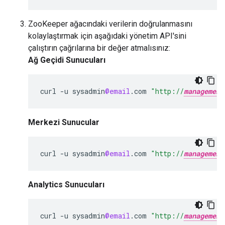
ZooKeeper ağacındaki verilerin doğrulanmasını
kolaylaştırmak için aşağıdaki yönetim API'sini
çalıştırın çağrılarına bir değer atmalısınız:
Ağ Geçidi Sunucuları
curl
-
u
sysadmin
@email
.
com
"http://
management
Merkezi Sunucular
curl
-
u
sysadmin
@email
.
com
"http://
management
Analytics Sunucuları
curl
-
u
sysadmin
@email
.
com
"http://
management