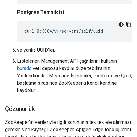
Postgres Temsilcisi
curl 0:8084/v1/servers/self/uuid
ve yanlış UUID'ler.
Listelenen Management API çağrılarını kullanın
burada
veri deposu kaydını düzeltebilirsiniz.
Yönlendiriciler, Message İşlemciler, Postgres ve Qpid,
başlatma sırasında ZooKeeper'a kendi kendine
kaydolur.
Çözünürlük
ZooKeeper'ın verileriyle ilgili sorunların tek tek ele alınması
gerekir. Veri kaynağı: ZooKeeper, Apigee Edge topolojilerini
temel alır ve her kullanım alanına göre değişiklik gösterir.