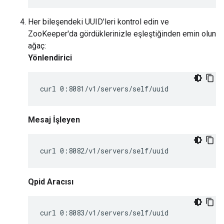
Her bileşendeki UUID'leri kontrol edin ve
ZooKeeper'da gördüklerinizle eşleştiğinden emin olun
ağaç:
Yönlendirici
curl 0:8081/v1/servers/self/uuid
Mesaj İşleyen
curl 0:8082/v1/servers/self/uuid
Qpid Aracısı
curl 0:8083/v1/servers/self/uuid