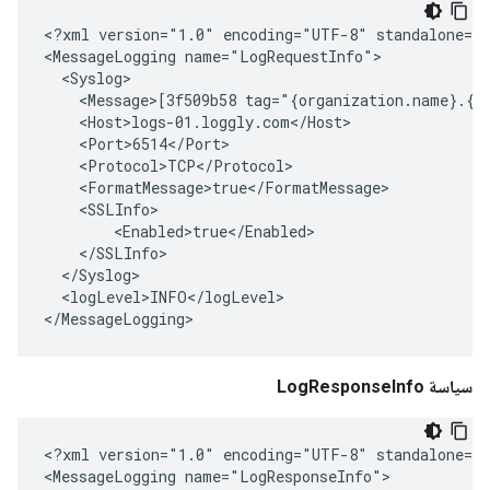
<?xml version="1.0" encoding="UTF-8" standalone="y
<MessageLogging name="LogRequestInfo">

  <Syslog>

    <Message>[3f509b58 tag="{organization.name}.{ap
    <Host>logs-01.loggly.com</Host>

    <Port>6514</Port>

    <Protocol>TCP</Protocol>

    <FormatMessage>true</FormatMessage>

    <SSLInfo>

        <Enabled>true</Enabled>

    </SSLInfo>

  </Syslog>

  <logLevel>INFO</logLevel>

</MessageLogging>
سياسة LogResponseInfo
<?xml version="1.0" encoding="UTF-8" standalone="y
<MessageLogging name="LogResponseInfo">
