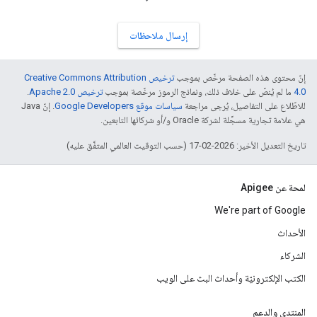
إرسال ملاحظات
إنّ محتوى هذه الصفحة مرخّص بموجب
ترخيص Creative Commons Attribution
4.0‏
ما لم يُنصّ على خلاف ذلك، ونماذج الرموز مرخّصة بموجب
ترخيص Apache 2.0‏
.
للاطّلاع على التفاصيل، يُرجى مراجعة
سياسات موقع Google Developers‏
. إنّ Java
هي علامة تجارية مسجَّلة لشركة Oracle و/أو شركائها التابعين.
تاريخ التعديل الأخير: 2026-02-17 (حسب التوقيت العالمي المتفَّق عليه)
لمحة عن Apigee
We're part of Google
الأحداث
الشركاء
الكتب الإلكترونيّة وأحداث البث على الويب
المنتدى والدعم