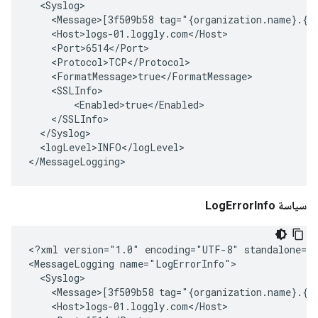
  <Syslog>

    <Message>[3f509b58 tag="{organization.name}.{ap
    <Host>logs-01.loggly.com</Host>

    <Port>6514</Port>

    <Protocol>TCP</Protocol>

    <FormatMessage>true</FormatMessage>

    <SSLInfo>

        <Enabled>true</Enabled>

    </SSLInfo>

  </Syslog>

  <logLevel>INFO</logLevel>

</MessageLogging>
سياسة LogErrorInfo
<?xml version="1.0" encoding="UTF-8" standalone="y
<MessageLogging name="LogErrorInfo">

  <Syslog>

    <Message>[3f509b58 tag="{organization.name}.{a
    <Host>logs-01.loggly.com</Host>
