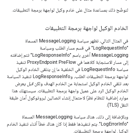
لنوضّح ذلك بمساعدة مثال على خادم وكيل لواجهة برمجة التطبيقات.
الخادم الوكيل لواجهة برمجة التطبيقات
في المثال التالي، تظهر سياسة MessageLogging المسماة
"LogRequestInfo" في قسم مسار الطلب وسياسة
MessageLogging أخرى باسم "LogResponseInfo" تتم إضافته
إلى مسار الاستجابة كلاهما في ProxyEndpoint PreFlow تنفيذ
سياسة LogRequestInfo في الخلفية ما إن يتلقى الخادم الوكيل
لواجهة برمجة التطبيقات الطلب، وLogResponseInfo تنفيذ السياسة
بعد
تلقي الخادم الوكيل استجابة من الخادم الهدف ولكن
قبل
يعرض
الخادم الوكيل الرد على عميل واجهة برمجة التطبيقات. سيستهلك هذا
موارد إضافية للنظام نظرًا لاحتمال إنشاء اتصالين لبروتوكول أمان طبقة
النقل (TLS).
وبالإضافة إلى ذلك، هناك سياسة MessageLogging المسماة
"LogErrorInfo". يتم تنفيذها فقط إذا كان هناك خطأ أثناء تنفيذ الخادم
الوكيل لواجهة برمجة التطبيقات.