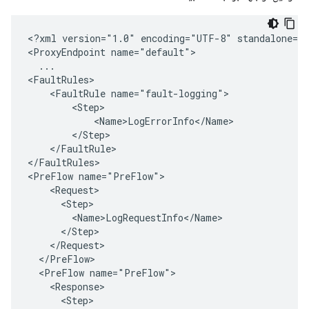
<?xml version="1.0" encoding="UTF-8" standalone="y
<ProxyEndpoint name="default">

  ...

<FaultRules>

    <FaultRule name="fault-logging">

        <Step>

            <Name>LogErrorInfo</Name>

        </Step>

    </FaultRule>

</FaultRules>

<PreFlow name="PreFlow">

    <Request>

      <Step>

        <Name>LogRequestInfo</Name>

      </Step>

    </Request>

  </PreFlow>

  <PreFlow name="PreFlow">

    <Response>

      <Step>
