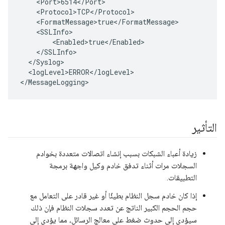
    <Port>6514</Port>

    <Protocol>TCP</Protocol>

    <FormatMessage>true</FormatMessage>

    <SSLInfo>

        <Enabled>true</Enabled>

    </SSLInfo>

  </Syslog>

  <logLevel>ERROR</logLevel>

</MessageLogging>
التأثير
زيادة أعباء الشبكات بسبب إنشاء اتصالات متعددة بخوادم
السجلات مرات أثناء تدفق خادم وكيل واجهة برمجة
التطبيقات.
إذا كان خادم سجل النظام بطيئًا أو غير قادر على التعامل مع
حجم الحجم الكبير الناتج عن تعدد سجلات النظام فإن ذلك
سيؤدي إلى حدوث ضغط على معالج الرسائل، مما يؤدي إلى