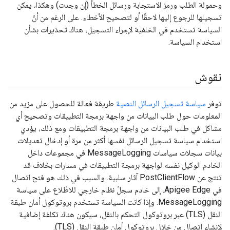
وحمولة الطلب ورمز الاستجابة ورسائل الخطأ (إن وجدت) وهكذا، يمكن
تسجيلها للرجوع إليها لاحقًا أو لتصحيح الأخطاء. على الرغم من أنّ
السياسة تستخدم في الخلفية لإجراء التسجيل، هناك تحذيرات بشأن
استخدام السياسة.
نقوش
توفر
سياسة تسجيل الرسائل النصية
طريقة فعالة للحصول على مزيد من
المعلومات حول طلب البيانات من واجهة برمجة التطبيقات وتصحيح أي
مشاكل في طلب البيانات من واجهة برمجة التطبيقات ومع ذلك، يؤدي
استخدام سياسة تسجيل الرسائل نفسها أكثر من مرة أو إدخال تعديلات
بيانات سجلات سياسات MessageLogging في مجموعات داخل
الخادم الوكيل نفسه لواجهة برمجة التطبيقات في مسارات بخلاف قد
تنتج عن PostClientFlow آثار سلبية. والسبب في ذلك هو فتح اتصال
في Apigee Edge. إلى خادم سجلّ نظام خارجي للاطّلاع على سياسة
MessageLogging. وإذا كانت السياسة تستخدم بروتوكول أمان طبقة
النقل (TLS) عبر بروتوكول التحكم بالنقل، سيكون هناك تكلفة إضافية
لإنشاء اتصال من خلال بروتوكول أمان طبقة النقل (TLS).