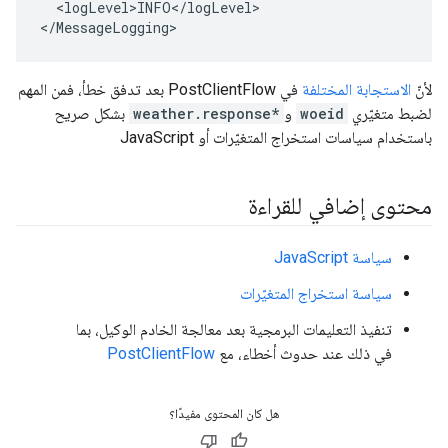
  <logLevel>INFO</logLevel>

</MessageLogging>
لأنّ
الاستجابة المختلفة
في PostClientFlow بعد تدفق خطأ، فمن المهم
لضبط متغيّري
woeid
و
weather.response*
بشكل صريح
باستخدام سياسات استخراج المتغيّرات أو JavaScript
محتوى إضافي للقراءة
سياسة JavaScript
سياسة استخراج المتغيّرات
تنفيذ التعليمات البرمجية بعد معالجة الخادم الوكيل، بما
في ذلك عند حدوث أخطاء، مع
PostClientFlow
هل كان المحتوى مفيدًا؟