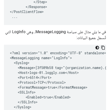
            </Step>

        </Response>

</PostClientFlow>

 ...
في ما يلي مثال على سياسة MessageLogging، وهي LogInfo التي
تُسجل جميع البيانات:
<?xml version="1.0" encoding="UTF-8" standalone="y
<MessageLogging name="LogInfo">

  <Syslog>

    <Message>[3f509b58 tag="{organization.name}.{a
    <Host>logs-01.loggly.com</Host>

    <Port>6514</Port>

    <Protocol>TCP</Protocol>

    <FormatMessage>true</FormatMessage>

    <SSLInfo>

        <Enabled>true</Enabled>

    </SSLInfo>

  </Syslog>
