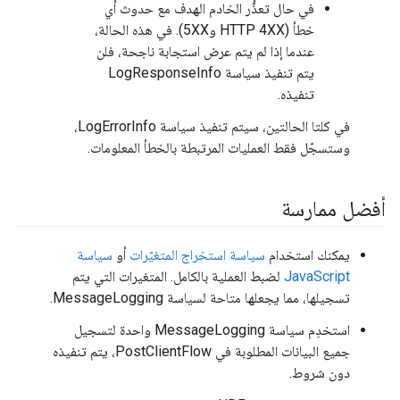
في حال تعذُّر الخادم الهدف مع حدوث أي
خطأ (HTTP 4XX و5XX). في هذه الحالة،
عندما إذا لم يتم عرض استجابة ناجحة، فلن
يتم تنفيذ سياسة LogResponseInfo
تنفيذه.
في كلتا الحالتين، سيتم تنفيذ سياسة LogErrorInfo،
وستسجّل فقط العمليات المرتبطة بالخطأ المعلومات.
أفضل ممارسة
يمكنك استخدام
سياسة استخراج المتغيّرات
أو
سياسة
JavaScript
لضبط العملية بالكامل. المتغيرات التي يتم
تسجيلها، مما يجعلها متاحة لسياسة MessageLogging.
استخدِم سياسة MessageLogging واحدة لتسجيل
جميع البيانات المطلوبة في PostClientFlow، يتم تنفيذه
دون شروط.