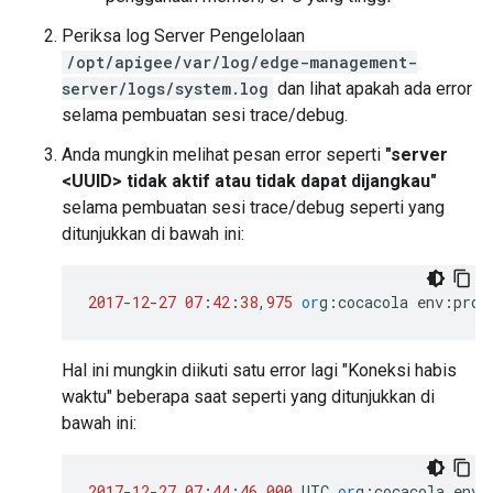
Periksa log Server Pengelolaan
/opt/apigee/var/log/edge-management-
server/logs/system.log
dan lihat apakah ada error
selama pembuatan sesi trace/debug.
Anda mungkin melihat pesan error seperti
"server
<UUID> tidak aktif atau tidak dapat dijangkau"
selama pembuatan sesi trace/debug seperti yang
ditunjukkan di bawah ini:
2017
-
12
-
27
07
:
42
:
38
,
975
or
g
:
cocacola
env
:
prod
Hal ini mungkin diikuti satu error lagi "Koneksi habis
waktu" beberapa saat seperti yang ditunjukkan di
bawah ini:
2017
-
12
-
27
07
:
44
:
46.000
UTC
or
g
:
cocacola
env
: