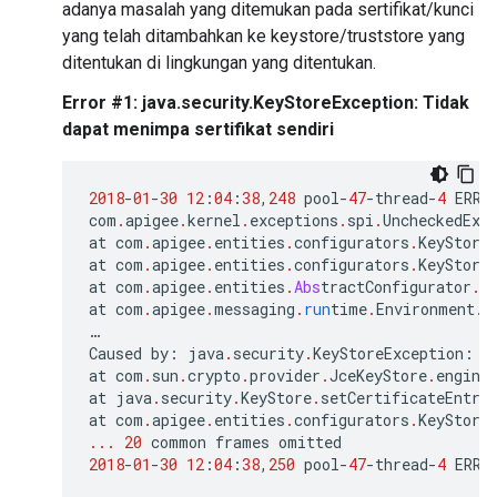
adanya masalah yang ditemukan pada sertifikat/kunci
yang telah ditambahkan ke keystore/truststore yang
ditentukan di lingkungan yang ditentukan.
Error #1: java.security.KeyStoreException: Tidak
dapat menimpa sertifikat sendiri
2018
-
01
-
30
12
:
04
:
38
,
248
pool
-
47
-
thread
-
4
ERRO
com
.
apigee
.
kernel
.
exceptions
.
spi
.
UncheckedExc
at
com
.
apigee
.
entities
.
configurators
.
KeyStore
at
com
.
apigee
.
entities
.
configurators
.
KeyStore
at
com
.
apigee
.
entities
.
Abs
tractConfigurator
.
p
at
com
.
apigee
.
messaging
.
run
time
.
Environment
.
h
…
Caused
by
:
java
.
security
.
KeyStoreException
:
C
at
com
.
sun
.
crypto
.
provider
.
JceKeyStore
.
engine
at
java
.
security
.
KeyStore
.
setCertificateEntry
at
com
.
apigee
.
entities
.
configurators
.
KeyStore
...
20
common
frames
omitted
2018
-
01
-
30
12
:
04
:
38
,
250
pool
-
47
-
thread
-
4
ERRO