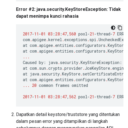
Error #2: java.security.KeyStoreException: Tidak
dapat menimpa kunci rahasia
2017
-
11
-
01
03
:
28
:
47
,
560
pool
-
21
-
thread
-
7
ERRO
com
.
apigee
.
kernel
.
exceptions
.
spi
.
UncheckedExc
at
com
.
apigee
.
entities
.
configurators
.
KeyStore
at
com
.
apigee
.
entities
.
configurators
.
KeyStore
...
Caused
by
:
java
.
security
.
KeyStoreException
:
C
at
com
.
sun
.
crypto
.
provider
.
JceKeyStore
.
engine
at
java
.
security
.
KeyStore
.
setCertificateEntry
at
com
.
apigee
.
entities
.
configurators
.
KeyStore
...
20
common
frames
omitted
2017
-
11
-
01
03
:
28
:
47
,
562
pool
-
21
-
thread
-
7
ERRO
Dapatkan detail keystore/truststore yang ditentukan
dalam pesan error yang ditampilkan di langkah