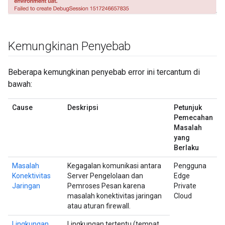
Kemungkinan Penyebab
Beberapa kemungkinan penyebab error ini tercantum di
bawah:
Cause
Deskripsi
Petunjuk
Pemecahan
Masalah
yang
Berlaku
Masalah
Kegagalan komunikasi antara
Pengguna
Konektivitas
Server Pengelolaan dan
Edge
Jaringan
Pemroses Pesan karena
Private
masalah konektivitas jaringan
Cloud
atau aturan firewall.
Lingkungan
Lingkungan tertentu (tempat