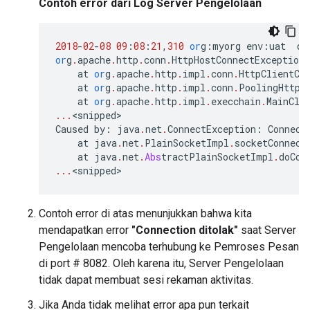
Contoh error dari Log Server Pengelolaan
2018
-
02
-
08
09
:
08
:
21
,
310
or
g
:
myorg
env
:
uat
qt
or
g
.
apache
.
http
.
conn
.
HttpHostConnectException
at
or
g
.
apache
.
http
.
impl
.
conn
.
HttpClientCo
at
or
g
.
apache
.
http
.
impl
.
conn
.
PoolingHttpC
at
or
g
.
apache
.
http
.
impl
.
execchain
.
MainCli
...
<
snipped
Caused
by
:
java
.
net
.
ConnectException
:
Connect
at
java
.
net
.
PlainSocketImpl
.
socketConnect
at
java
.
net
.
Abs
tractPlainSocketImpl
.
doCon
...
<
snipped
Contoh error di atas menunjukkan bahwa kita
mendapatkan error
"Connection ditolak"
saat Server
Pengelolaan mencoba terhubung ke Pemroses Pesan
di port # 8082. Oleh karena itu, Server Pengelolaan
tidak dapat membuat sesi rekaman aktivitas.
Jika Anda tidak melihat error apa pun terkait