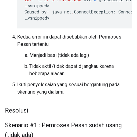
…
<
snipped
Caused
by
:
java
.
net
.
ConnectException
:
Connect
…
<
snipped
Kedua error ini dapat disebabkan oleh Pemroses
Pesan tertentu:
Menjadi basi (tidak ada lagi)
Tidak aktif/tidak dapat dijangkau karena
beberapa alasan
Ikuti penyelesaian yang sesuai bergantung pada
skenario yang dialami.
Resolusi
Skenario #1 : Pemroses Pesan sudah usang
(tidak ada)