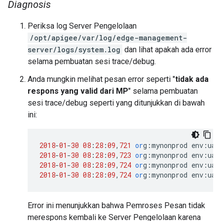
Diagnosis
Periksa log Server Pengelolaan
/opt/apigee/var/log/edge-management-
server/logs/system.log
dan lihat apakah ada error
selama pembuatan sesi trace/debug.
Anda mungkin melihat pesan error seperti "
tidak ada
respons yang valid dari MP
" selama pembuatan
sesi trace/debug seperti yang ditunjukkan di bawah
ini:
2018
-
01
-
30
08
:
28
:
09
,
721
or
g
:
mynonprod
env
:
uat
2018
-
01
-
30
08
:
28
:
09
,
723
or
g
:
mynonprod
env
:
uat
2018
-
01
-
30
08
:
28
:
09
,
724
or
g
:
mynonprod
env
:
uat
2018
-
01
-
30
08
:
28
:
09
,
724
or
g
:
mynonprod
env
:
uat
Error ini menunjukkan bahwa Pemroses Pesan tidak
merespons kembali ke Server Pengelolaan karena