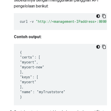
sebelumnya dengan menggunakan panggilan API
pengelolaan berikut:
curl
-
v
"http://<management-IPaddress>:8080/v
Contoh output:
{ 

"certs": [ 

"mycert", 

"mycert-new" 

], 

"keys": [ 

"mycert" 

], 

"name": "myTruststore" 
