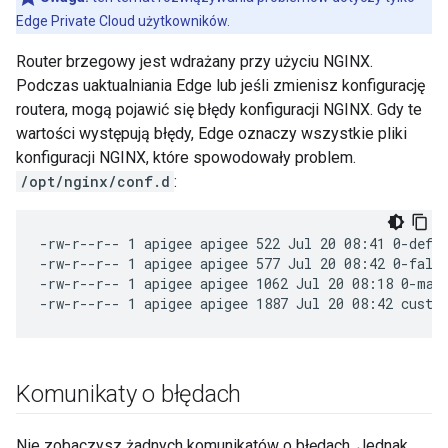
Edge Private Cloud użytkowników.
Router brzegowy jest wdrażany przy użyciu NGINX.
Podczas uaktualniania Edge lub jeśli zmienisz konfigurację
routera, mogą pojawić się błędy konfiguracji NGINX. Gdy te
wartości występują błędy, Edge oznaczy wszystkie pliki
konfiguracji NGINX, które spowodowały problem.
/opt/nginx/conf.d
:
-rw-r--r-- 1 apigee apigee 522 Jul 20 08:41 0-defau
-rw-r--r-- 1 apigee apigee 577 Jul 20 08:42 0-fallb
-rw-r--r-- 1 apigee apigee 1062 Jul 20 08:18 0-map.
-rw-r--r-- 1 apigee apigee 1887 Jul 20 08:42 custo
Komunikaty o błędach
Nie zobaczysz żadnych komunikatów o błędach. Jednak