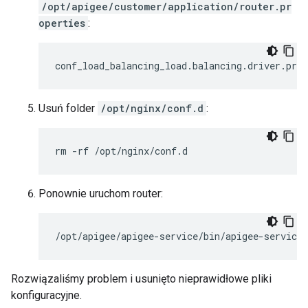
/opt/apigee/customer/application/router.pr
operties
:
conf_load_balancing_load
.
balancing
.
driver
.
prox
Usuń folder
/opt/nginx/conf.d
:
rm -rf /opt/nginx/conf.d
Ponownie uruchom router:
/opt/apigee/apigee-service/bin/apigee-service 
Rozwiązaliśmy problem i usunięto nieprawidłowe pliki
konfiguracyjne.