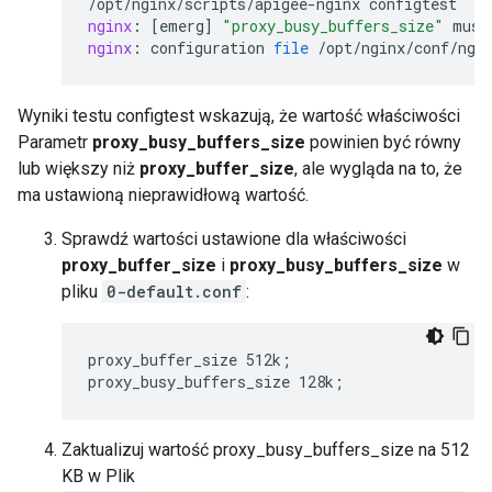
/
opt
/
nginx
/
scripts
/
apigee
-
nginx
configtest
nginx
:
[
emerg
]
"proxy_busy_buffers_size"
must
nginx
:
configuration
file
/
opt
/
nginx
/
conf
/
ngi
Wyniki testu configtest wskazują, że wartość właściwości
Parametr
proxy_busy_buffers_size
powinien być równy
lub większy niż
proxy_buffer_size
, ale wygląda na to, że
ma ustawioną nieprawidłową wartość.
Sprawdź wartości ustawione dla właściwości
proxy_buffer_size
i
proxy_busy_buffers_size
w
pliku
0-default.conf
:
proxy_buffer_size 512k;

proxy_busy_buffers_size 128k;
Zaktualizuj wartość proxy_busy_buffers_size na 512
KB w Plik