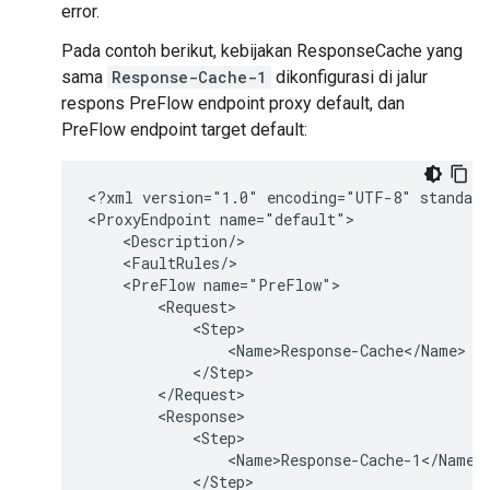
error.
Pada contoh berikut, kebijakan ResponseCache yang
sama
Response-Cache-1
dikonfigurasi di jalur
respons PreFlow endpoint proxy default, dan
PreFlow endpoint target default:
<?xml version="1.0" encoding="UTF-8" standalo
<ProxyEndpoint name="default">

    <Description/>

    <FaultRules/>

    <PreFlow name="PreFlow">

        <Request>

            <Step>

                <Name>Response-Cache</Name>

            </Step>

        </Request>

        <Response>

            <Step>

                <Name>Response-Cache-1</Name>

            </Step>
