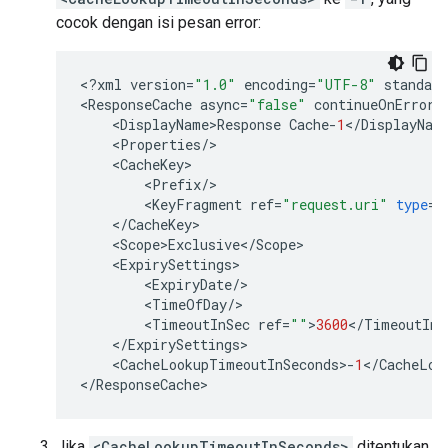
cocok dengan isi pesan error:
<
?
xml
version
=
"1.0"
encoding
=
"UTF-8"
standalo
<
ResponseCache
async
=
"false"
continueOnError
=
<
DisplayName>Response
Cache
-
1
<
/
DisplayNam
<
Properties
/
<
CacheKey
<
Prefix
/
<
KeyFragment
ref
=
"request.uri"
type
=
"
<
/
CacheKey
<
Scope>Exclusive
<
/
Scope
<
ExpirySettings
<
ExpiryDate
/
<
TimeOfDay
/
<
TimeoutInSec
ref
=
""
>
3600
<
/
TimeoutInS
<
/
ExpirySettings
<
CacheLookupTimeoutInSeconds
>
-
1
<
/
CacheLoo
<
/
ResponseCache
Jika
<CacheLookupTimeoutInSeconds>
ditentukan