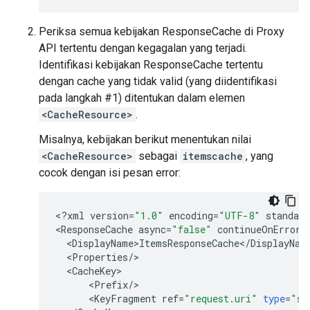
Periksa semua kebijakan ResponseCache di Proxy
API tertentu dengan kegagalan yang terjadi.
Identifikasi kebijakan ResponseCache tertentu
dengan cache yang tidak valid (yang diidentifikasi
pada langkah #1) ditentukan dalam elemen
<CacheResource>
.
Misalnya, kebijakan berikut menentukan nilai
<CacheResource>
sebagai
itemscache
, yang
cocok dengan isi pesan error:
<
?
xml
version
=
"1.0"
encoding
=
"UTF-8"
standalo
<
ResponseCache
async
=
"false"
continueOnError
=
<
DisplayName>ItemsResponseCache
<
/
DisplayNam
<
Properties
/
<
CacheKey
<
Prefix
/
<
KeyFragment
ref
=
"request.uri"
type
=
"st