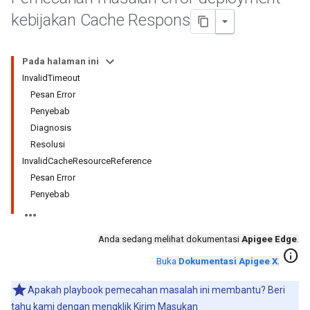
kebijakan Cache Respons
Pada halaman ini
InvalidTimeout
Pesan Error
Penyebab
Diagnosis
Resolusi
InvalidCacheResourceReference
Pesan Error
Penyebab
Anda sedang melihat dokumentasi
Apigee Edge
.
info
Buka
Dokumentasi Apigee X
.
Apakah playbook pemecahan masalah ini membantu? Beri
tahu kami dengan mengklik
Kirim Masukan