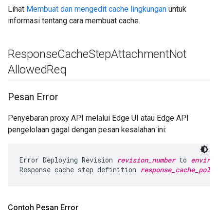
Lihat
Membuat dan mengedit cache lingkungan
untuk
informasi tentang cara membuat cache.
Response
Cache
Step
Attachment
Not
Allowed
Req
Pesan Error
Penyebaran proxy API melalui Edge UI atau Edge API
pengelolaan gagal dengan pesan kesalahan ini:
Error Deploying Revision 
revision_number
 to 
environ
Response cache step definition 
response_cache_polic
Contoh Pesan Error