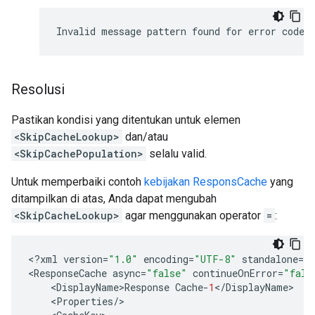
Resolusi
Pastikan kondisi yang ditentukan untuk elemen
<SkipCacheLookup>
dan/atau
<SkipCachePopulation>
selalu valid.
Untuk memperbaiki contoh
kebijakan ResponsCache
yang
ditampilkan di atas, Anda dapat mengubah
<SkipCacheLookup>
agar menggunakan operator
=
:
<
?
xml
version
=
"1.0"
encoding
=
"UTF-8"
standalone
=
"
<
ResponseCache
async
=
"false"
continueOnError
=
"fals
<
DisplayName>Response
Cache
-
1
<
/
DisplayName
<
Properties
/