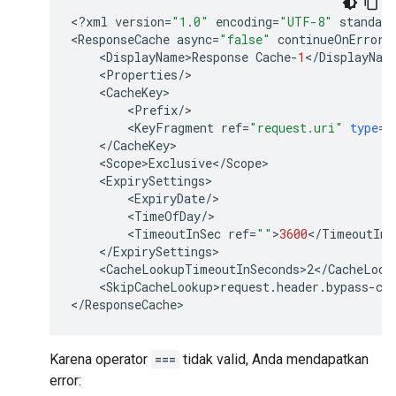
<
?
xml
version
=
"1.0"
encoding
=
"UTF-8"
standalo
<
ResponseCache
async
=
"false"
continueOnError
=
<
DisplayName>Response
Cache
-
1
<
/
DisplayNam
<
Properties
/
<
CacheKey
<
Prefix
/
<
KeyFragment
ref
=
"request.uri"
type
=
"
<
/
CacheKey
<
Scope>Exclusive
<
/
Scope
<
ExpirySettings
<
ExpiryDate
/
<
TimeOfDay
/
<
TimeoutInSec
ref
=
""
>
3600
<
/
TimeoutInS
<
/
ExpirySettings
<
CacheLookupTimeoutInSeconds>2
<
/
CacheLook
<
SkipCacheLookup>request
.
header
.
bypass
-
ca
<
/
ResponseCache
Karena operator
===
tidak valid, Anda mendapatkan
error: