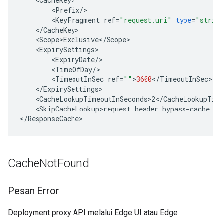
<
CacheKey
<
Prefix
/
<
KeyFragment
ref
=
"request.uri"
type
=
"strin
<
/
CacheKey
<
Scope>Exclusive
<
/
Scope
<
ExpirySettings
<
ExpiryDate
/
<
TimeOfDay
/
<
TimeoutInSec
ref
=
""
>
3600
<
/
TimeoutInSec
<
/
ExpirySettings
<
CacheLookupTimeoutInSeconds>2
<
/
CacheLookupTim
<
SkipCacheLookup>request
.
header
.
bypass
-
cache
=
<
/
ResponseCache
Cache
Not
Found
Pesan Error
Deployment proxy API melalui Edge UI atau Edge