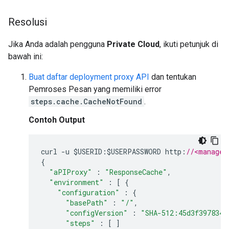
Resolusi
Jika Anda adalah pengguna
Private Cloud
, ikuti petunjuk di
bawah ini:
Buat daftar deployment proxy API
dan tentukan
Pemroses Pesan yang memiliki error
steps.cache.CacheNotFound
.
Contoh Output
curl
-
u
$
USERID
:
$
USERPASSWORD
http
:
//<managem
{
"aPIProxy"
:
"ResponseCache"
,
"environment"
:
[
{
"configuration"
:
{
"basePath"
:
"/"
,
"configVersion"
:
"SHA-512:45d3f3978341
"steps"
:
[
]