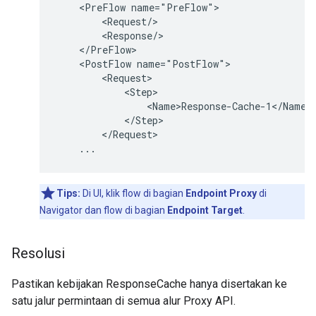
    <PreFlow name="PreFlow">

        <Request/>

        <Response/>

    </PreFlow>

    <PostFlow name="PostFlow">

        <Request>

            <Step>

                <Name>Response-Cache-1</Name>

            </Step>

        </Request>

Tips:
Di UI, klik flow di bagian
Endpoint Proxy
di
Navigator dan flow di bagian
Endpoint Target
.
Resolusi
Pastikan kebijakan ResponseCache hanya disertakan ke
satu jalur permintaan di semua alur Proxy API.