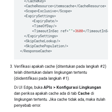
<
/
CacheKey
<
CacheResource>itemscache
<
/
CacheResource
<
Scope>Exclusive
<
/
Scope
<
ExpirySettings
<
ExpiryDate
/
<
TimeOfDay
/
<
TimeoutInSec
ref
=
""
>
3600
<
/
TimeoutInSec
<
/
ExpirySettings
<
SkipCacheLookup
/
<
SkipCachePopulation
/
>

<
/
ResponseCache
Verifikasi apakah cache (ditentukan pada langkah #2)
telah ditentukan dalam lingkungan tertentu
(diidentifikasi pada langkah #1).
Di UI Edge, buka
APIs > Konfigurasi Lingkungan
dan periksa apakah cache ada di tab
Cache
di
lingkungan tertentu. Jika cache tidak ada, maka itulah
penyebab error.