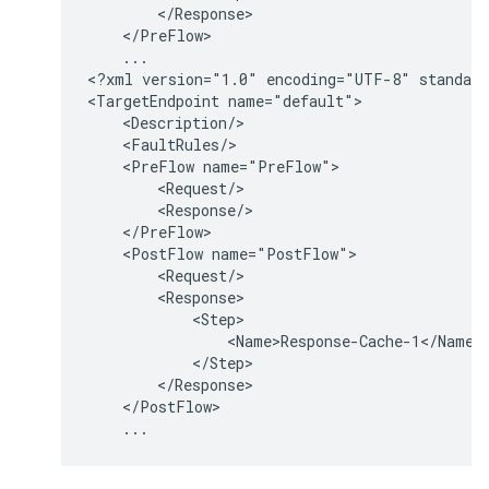
        </Response>

    </PreFlow>

    ...

<?xml version="1.0" encoding="UTF-8" standalo
<TargetEndpoint name="default">

    <Description/>

    <FaultRules/>

    <PreFlow name="PreFlow">

        <Request/>

        <Response/>

    </PreFlow>

    <PostFlow name="PostFlow">

        <Request/>

        <Response>

            <Step>

                <Name>Response-Cache-1</Name>

            </Step>

        </Response>

    </PostFlow>
