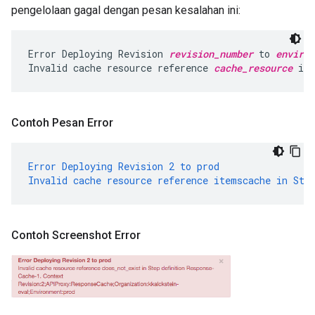
pengelolaan gagal dengan pesan kesalahan ini:
Error Deploying Revision 
revision_number
 to 
environ
Invalid cache resource reference 
cache_resource
 in 
Contoh Pesan Error
Error
Deploying
Revision
2
to
prod
Invalid
cache
resource
reference
itemscache
in
Ste
Contoh Screenshot Error