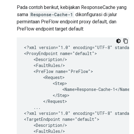
Pada contoh berikut, kebijakan ResponseCache yang
sama
Response-Cache-1
dikonfigurasi di jalur
permintaan PreFlow endpoint proxy default, dan
PreFlow endpoint target default:
<?xml version="1.0" encoding="UTF-8" standalo
<ProxyEndpoint name="default">

    <Description/>

    <FaultRules/>

    <PreFlow name="PreFlow">

        <Request>

            <Step>

                <Name>Response-Cache-1</Name>

            </Step>

        </Request>

    ...

<?xml version="1.0" encoding="UTF-8" standalo
<TargetEndpoint name="default">

    <Description/>

    <FaultRules/>
