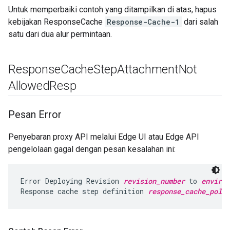
Untuk memperbaiki contoh yang ditampilkan di atas, hapus
kebijakan ResponseCache
Response-Cache-1
dari salah
satu dari dua alur permintaan.
Response
Cache
Step
Attachment
Not
Allowed
Resp
Pesan Error
Penyebaran proxy API melalui Edge UI atau Edge API
pengelolaan gagal dengan pesan kesalahan ini:
Error Deploying Revision 
revision_number
 to 
environ
Response cache step definition 
response_cache_polic