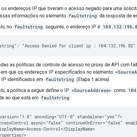
e os endereços IP que tiveram o acesso negado para uma solicit
essas informações no elemento
faultstring
da resposta de er
lo, no
faultstring
seguinte, o endereço IP é
104.132.196.
das as políticas de controle de acesso no proxy de API com falh
a em que os endereços IP especificados no elemento
<SourceA
 IP identificados em
faultstring
(Etapa 1 acima).
o, a política a seguir define o IP
<SourceAddress>
como
104
de ao que está em
faultstring
:
version="1.0" encoding="UTF-8" standalone="yes"?>

ccessControl async="false" continueOnError="false" enabl
isplayName>Access-Control</DisplayName>

roperties/>
