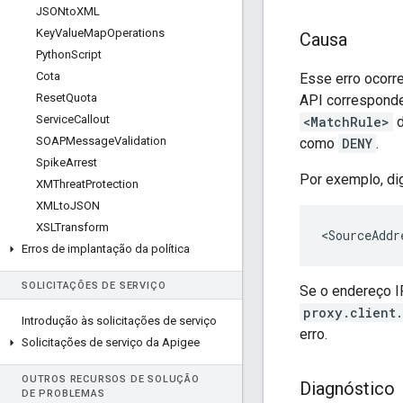
JSONto
XML
Key
Value
Map
Operations
Causa
Python
Script
Cota
Esse erro ocorre
Reset
Quota
API corresponde
Service
Callout
<MatchRule>
d
SOAPMessage
Validation
como
DENY
.
Spike
Arrest
Por exemplo, d
XMThreat
Protection
XMLto
JSON
XSLTransform
Erros de implantação da política
SOLICITAÇÕES DE SERVIÇO
Se o endereço I
proxy.client.
Introdução às solicitações de serviço
erro.
Solicitações de serviço da Apigee
OUTROS RECURSOS DE SOLUÇÃO
Diagnóstico
DE PROBLEMAS