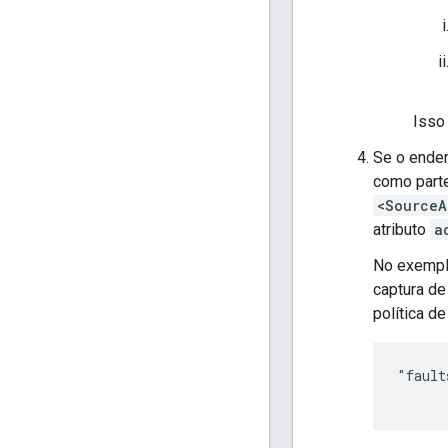
Isso
Se o ender
como part
<SourceA
atributo
a
No exemplo
captura de
política d
"fault