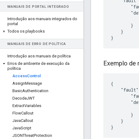
    "fault"
        "fa
MANUAIS DE PORTAL INTEGRADO
        "de
           
Introdução aos manuais integrados do
portal
        }

    }

Todos os playbooks
}
MANUAIS DE ERRO DE POLÍTICA
Introdução aos manuais de política
Exemplo de 
Erros de ambiente de execução da
política
Access
Control
{

Assign
Message
    "fault"
Basic
Authentication
        "fa
Decode
JWT
        "de
Extract
Variables
           
Flow
Callout
        }

    }

Java
Callout
Java
Script
JSONThreat
Protection