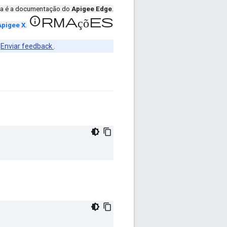
ta é a documentação do
Apigee Edge
.
informações
Apigee X
.
m
Enviar feedback
.