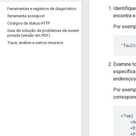
Identifiqu
Ferramentas e registros de diagnóstico
encontra 
ferramenta sosreport
Códigos de status HTTP
Por exemp
Guia de solução de problemas da nuvem
privada (versão em PDF)
Trace
,
análise e outros recursos
Examine to
específic
endereços
Por exempl
correspon
<?xml 
    <A
    <D
    <P