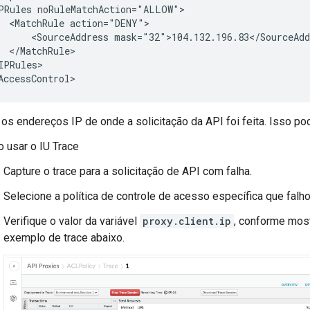
PRules noRuleMatchAction="ALLOW">

  <MatchRule action="DENY">

      <SourceAddress mask="32">104.132.196.83</SourceAdd
  </MatchRule>

IPRules>

os endereços IP de onde a solicitação da API foi feita. Isso pod
 usar o IU Trace
Capture o trace para a solicitação de API com falha.
Selecione a política de controle de acesso específica que falhou
Verifique o valor da variável
proxy.client.ip
, conforme most
exemplo de trace abaixo.