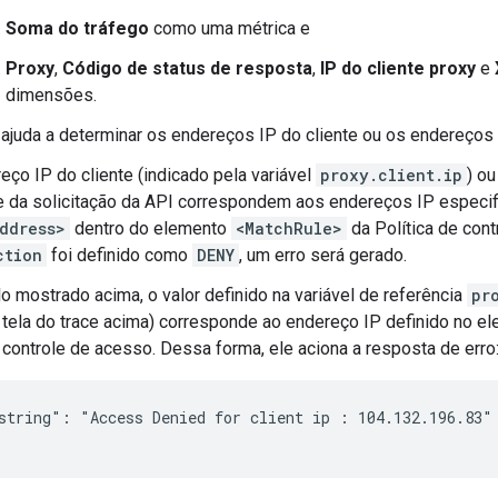
Soma do tráfego
como uma métrica e
Proxy
,
Código de status de resposta
,
IP do cliente proxy
e
dimensões.
 ajuda a determinar os endereços IP do cliente ou os endereços 
eço IP do cliente (indicado pela variável
proxy.client.ip
) o
e da solicitação da API correspondem aos endereços IP especi
ddress>
dentro do elemento
<MatchRule>
da Política de con
ction
foi definido como
DENY
, um erro será gerado.
 mostrado acima, o valor definido na variável de referência
pr
 tela do trace acima) corresponde ao endereço IP definido no 
e controle de acesso. Dessa forma, ele aciona a resposta de erro
string": "Access Denied for client ip : 104.132.196.83"
