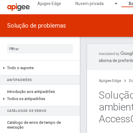
Apigee Edge
Nuvem privada
So
Solução de problemas
idioma de preferê
Todo o suporte
ANTIPADRÕES
Apigee Edge
So
Solução
Introdução aos antipadrões
Todos os antipadrões
ambient
CATÁLOGOS DE ERROS
Access
Catálogo de erros de tempo de
execução