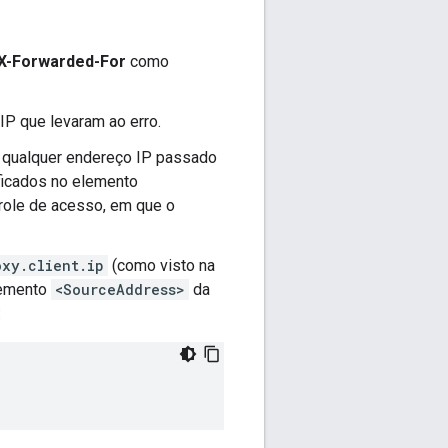
X-Forwarded-For
como
IP que levaram ao erro.
u qualquer endereço IP passado
ficados no elemento
trole de acesso, em que o
oxy.client.ip
(como visto na
elemento
<SourceAddress>
da
: