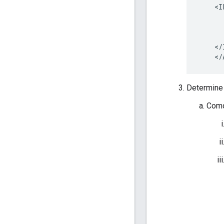
    <I
      
      
      
    </
Determine 
Como