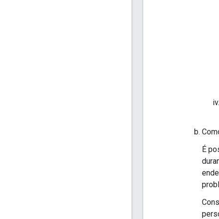
Como
É po
dura
ende
prob
Cons
pers