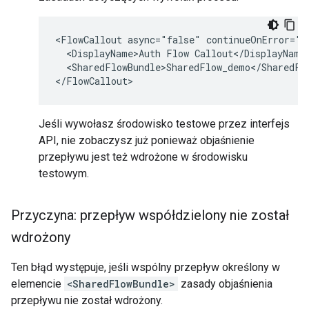
<FlowCallout async="false" continueOnError="f
  <DisplayName>Auth Flow Callout</DisplayName>
  <SharedFlowBundle>SharedFlow_demo</SharedFlo
Jeśli wywołasz środowisko testowe przez interfejs
API, nie zobaczysz już ponieważ objaśnienie
przepływu jest też wdrożone w środowisku
testowym.
Przyczyna: przepływ współdzielony nie został
wdrożony
Ten błąd występuje, jeśli wspólny przepływ określony w
elemencie
<SharedFlowBundle>
zasady objaśnienia
przepływu nie został wdrożony.