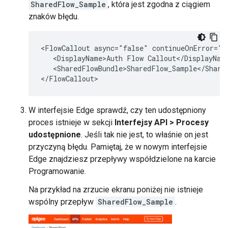
SharedFlow_Sample
, która jest zgodna z ciągiem
znaków błędu.
<FlowCallout async="false" continueOnError="f
   <DisplayName>Auth Flow Callout</DisplayName
   <SharedFlowBundle>SharedFlow_Sample</Shared
W interfejsie Edge sprawdź, czy ten udostępniony
proces istnieje w sekcji
Interfejsy API > Procesy
udostępnione
. Jeśli tak nie jest, to właśnie on jest
przyczyną błędu. Pamiętaj, że w nowym interfejsie
Edge znajdziesz przepływy współdzielone na karcie
Programowanie.
Na przykład na zrzucie ekranu poniżej nie istnieje
wspólny przepływ
SharedFlow_Sample
.