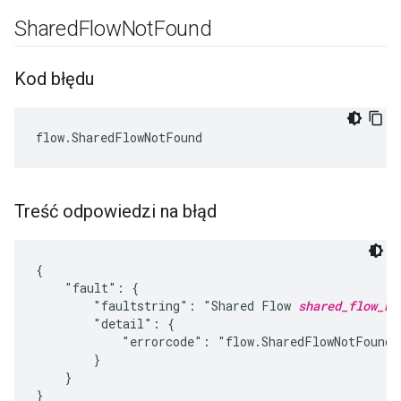
Shared
Flow
Not
Found
Kod błędu
Treść odpowiedzi na błąd
{

    "fault": {

        "faultstring": "Shared Flow 
shared_flow_na
        "detail": {

            "errorcode": "flow.SharedFlowNotFound"

        }

    }
