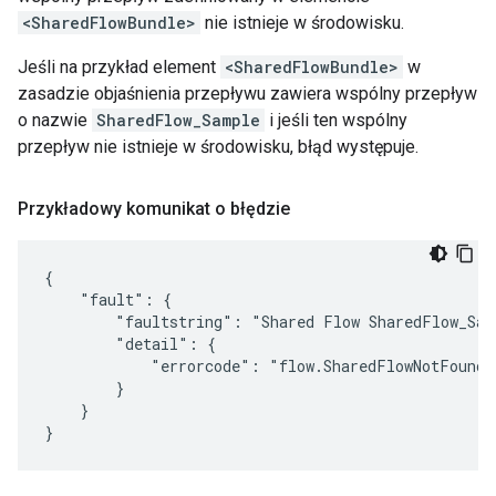
<SharedFlowBundle>
nie istnieje w środowisku.
Jeśli na przykład element
<SharedFlowBundle>
w
zasadzie objaśnienia przepływu zawiera wspólny przepływ
o nazwie
SharedFlow_Sample
i jeśli ten wspólny
przepływ nie istnieje w środowisku, błąd występuje.
Przykładowy komunikat o błędzie
{

    "fault": {

        "faultstring": "Shared Flow SharedFlow_Sam
        "detail": {

            "errorcode": "flow.SharedFlowNotFound"

        }

    }
