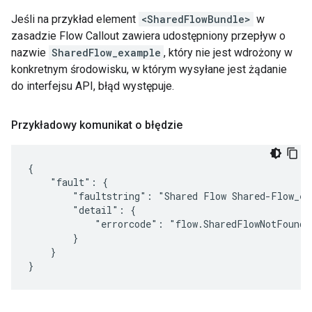
Jeśli na przykład element
<SharedFlowBundle>
w
zasadzie Flow Callout zawiera udostępniony przepływ o
nazwie
SharedFlow_example
, który nie jest wdrożony w
konkretnym środowisku, w którym wysyłane jest żądanie
do interfejsu API, błąd występuje.
Przykładowy komunikat o błędzie
{

    "fault": {

        "faultstring": "Shared Flow Shared-Flow_ex
        "detail": {

            "errorcode": "flow.SharedFlowNotFound"

        }

    }
