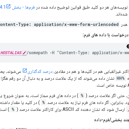
نویسه‌های هر دو کلید طبق قوانین توضیح داده شده در
فرم‌ها - بخش 17.13.4.1
شده‌اند.
هدر
ontent-Type: application/x-www-form-urlencoded
درخواست با داده های فرم:
/
HOSTALIAS
اکتر غیرالفبایی هم در کلیدها و هم در مقادیر،
درصد کدگذاری
می‌شوند، یعنی
ه
%HH
نشان داده می‌شوند که از یک علامت درصد و به دنبال آن دو رقم هگزا 
ت.
ین، حتی اگر علامت درصد (
%
) در داده های فرم مجاز است، به عنوان شروع یک 
. بنابراین، اگر داده های فرم نیاز به علامت درصد
%
) در کلید یا مقدار داشته
ارسال شود که نشان دهنده کد ASCII برای کاراکتر علامت درصد (
%
) است.
چند بخشی/فرم-داده