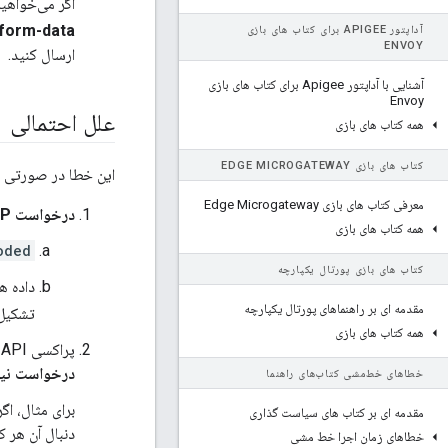
اگر می‌خواهید مقادیر 
/form-data
آداپتور APIGEE برای کتاب های بازی
ENVOY
ارسال کنید.
آشنایی با آداپتور Apigee برای کتاب های بازی
Envoy
علل احتمالی
همه کتاب های بازی
کتاب های بازی EDGE MICROGATEWAY
این خطا در صورتی ر
معرفی کتاب های بازی Edge Microgateway
درخواست HTTP
همه کتاب های بازی
oded
کتاب های بازی پورتال یکپارچه
داده ه
مقدمه ای بر راهنماهای پورتال یکپارچه
تشکیل
همه کتاب های بازی
پراکسی API در Apigee Edge پارامترهای فرم خاص را که حاوی هر کاراکتری است که
درخواست نی
خطاهای خط‌مشی کتاب‌های راهنما
برای مثال، ا
مقدمه ای بر کتاب های سیاست گذاری
دنبال آن هر ک
خطاهای زمان اجرا خط مشی