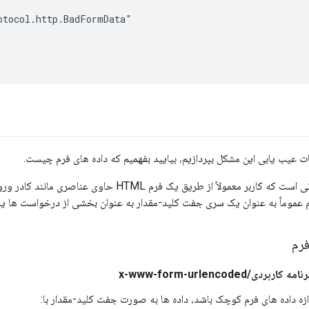
tocol.http.BadFormData"

یات عیب یابی این مشکل بپردازیم، بیایید بفهمیم که داده های فرم چیست.
داده‌های فرم اطلاعاتی است که کاربر معمولاً از طریق یک فرم 
موماً به عنوان یک سری جفت کلید-مقدار به عنوان بخشی از درخواست ها یا پاسخ های HTTP ار
فرم
ردی/x-www-form-urlencoded
دازه داده های فرم کوچک باشد، داده ها به صورت جفت کلید-مقدار با: