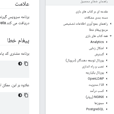
راهنمای خطای محصول
علامت
مقدمه ای بر کتاب های بازی
برنامه سرویس گیرنده 
دسته بندی مشکلات
دریافت می کند.http.BadFormData به عنوان پاسخی برای تماس های API.
راهنمای جمع آوری اطلاعات تشخیصی
مرجع پیغام خطا
همه کتاب های بازی
پیغام خطا
Analytics
اشکال زدایی
برنامه مشتری کد پاس
گسترش
پورتال توسعه دهندگان (دروپال)
نصب و راه اندازی
پورتال یکپارچه
Open
LDAP
علاوه بر این، ممکن 
UI
/
مدیریت
کسب درآمد
NGINX (روتر)
مجوزها
Postgre
SQL