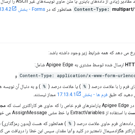
زیادی از داده‌های باینری یا متن حاوی نویسه‌های غیر ASCII را ارسال کنید، می‌توانید داده‌ها را با
multipart
Content-Type:
همانطور که در
Forms - بخش 17.13.4.2
خ می دهد که همه شرایط زیر وجود داشته باشد:
ارسال شده توسط مشتری به Apigee Edge شامل:
Content-Type: application/x-www-form-urlenc
و
ای فرم را با علامت درصد (
%
) یا علامت درصد (
%
) و به دنبال آن نویسه ه
 دهید که طبق
فرم ها - بخش 17.13.4.1
مجاز نیستند.
مجا
ست
با استفاده از ExtractVariables یا خط مشی AssignMessage می خواند.
گر داده‌های فرم حاوی علامت درصد (
%
) همانطور که هست (بدون رمزگذاری) ی
اراکتر هگزادسیمال نامعتبر در کلید و/یا مقدار، سپس این خطا را دریافت می کنی