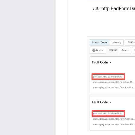
کد خطا باشد.http.BadFormData مانند