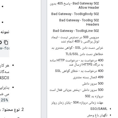
502 Bad Gateway - پاسخ 405 بدون
Allow Header
Big
Body
502 Bad Gateway - Too
Big
502 Bad Gateway - Too
Headers
Big
Line
502 Bad Gateway - Too
نمونه 
سرویس 503 در دسترس نیست - ایجاد
تونل پراکسی با 403 انجام نشد
خرابی دست دادن SSL - گواهی مشتری بد
خطاهای دست دادن TLS
SSL
/
400 درخواست بد - درخواست HTTP ساده
به درگاه HTTPS ارسال شد
هر کار
400 درخواست بد - خطای گواهی SSL
سه‌گان
499 اتصال بسته مشتری
ASCII نویسه خاص اس
500 سرور داخلی
بنابرا
500 سرور داخلی - پخش جریانی فعال است
می شود
دروازه بد 502
%25,
مهلت زمانی دروازه 504 - پایان زمان روتر
SSO
/
SAML
نوع محتوا: 
نگهبان باغ وحش