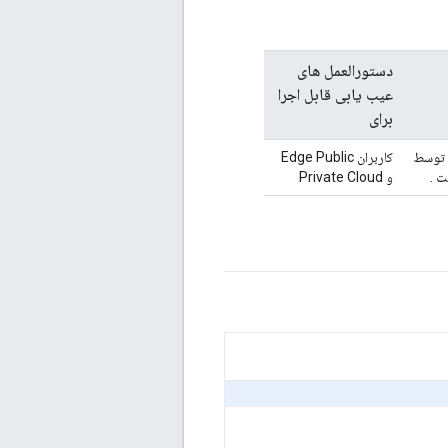
دستورالعمل های
عیب یابی قابل اجرا
برای
پارامترهای فرم ارسال شده به عنوان بخشی از درخواست HTTP توسط
کاربران Edge Public
ست
.
و Private Cloud