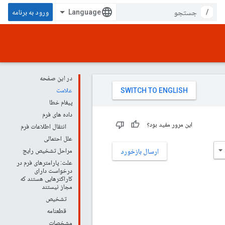
/
ورود به برنامه
در این صفحه
علامت
پیغام خطا
داده های فرم
این مرور مفید بود؟
انتقال اطلاعات فرم
علل احتمالی
مراحل تشخیص رایج
ارسال بازخورد
علت: پارامترهای فرم در
درخواست دارای
کاراکترهایی هستند که
مجاز نیستند
تشخیص
قطعنامه
مشخصات