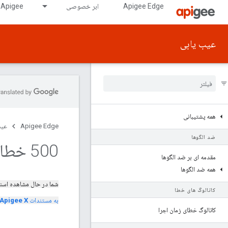
Apigee Edge
ابر خصوصی
Apigee در GDC دارای شکاف هوایی
عیب یابی
همه پشتیبانی
Apigee Edge
عیب
ضد الگوها
500 خطای سرور داخلی - Bad
مقدمه ای بر ضد الگوها
همه ضد الگوها
شما در حال مشاهده اسن
کاتالوگ های خطا
به مستندات
Apigee X
کاتالوگ خطای زمان اجرا