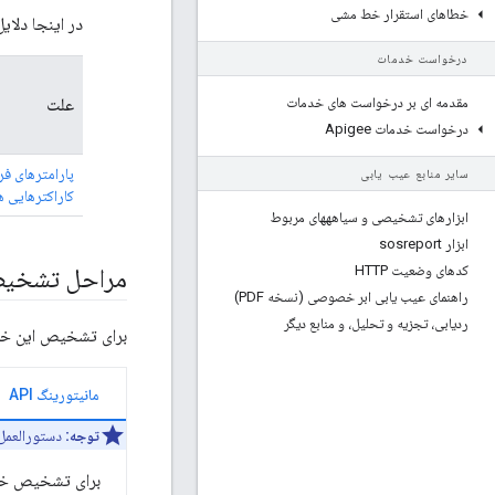
خطاهای استقرار خط مشی
در اینجا دلای
درخواست خدمات
مقدمه ای بر درخواست های خدمات
علت
درخواست خدمات Apigee
پارامترهای ف
سایر منابع عیب یابی
کاراکترهایی ه
ابزارهای تشخیصی و سیاهههای مربوط
ابزار sosreport
کدهای وضعیت HTTP
مراحل تشخیص
راهنمای عیب یابی ابر خصوصی (نسخه PDF)
ردیابی، تجزیه و تحلیل، و منابع دیگر
برای تشخیص این خطا 
مانیتورینگ API
توجه:
دستورالعمل های این
برای تشخیص خطا با استف