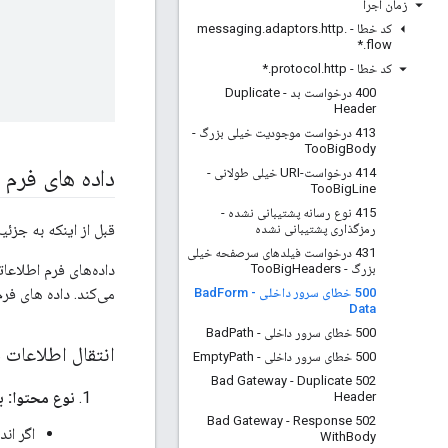
زمان اجرا
کد خطا - messaging
.
http
.
adaptors
.
*
.
flow
کد خطا - protocol
http
.
.
*
400 درخواست بد - Duplicate
Header
413 درخواست موجودیت خیلی بزرگ -
Too
Big
Body
داده های فرم
414 درخواست-URI خیلی طولانی -
Too
Big
Line
415 نوع رسانه پشتیبانی نشده -
قبل از اینکه به جزئ
رمزگذاری پشتیبانی نشده
431 درخواست فیلدهای سرصفحه خیلی
بزرگ - Too
Headers
Big
می‌کند. داده های فرم ع
500 خطای سرور داخلی - Bad
Form
Data
500 خطای سرور داخلی - Bad
Path
انتقال اطلاعات 
500 خطای سرور داخلی - Empty
Path
502 Bad Gateway - Duplicate
نوع محتوا: برنامه کارب
Header
502 Bad Gateway - Response
اگر ان
With
Body