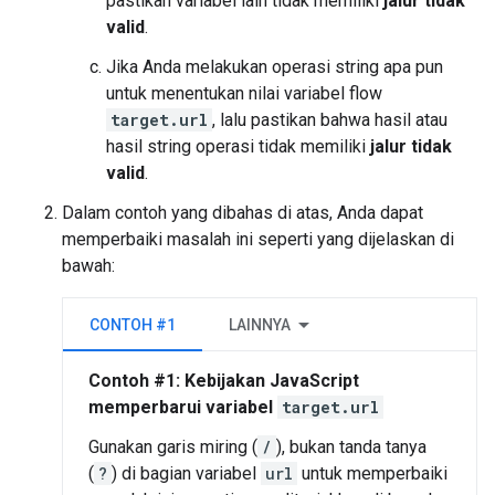
pastikan variabel lain tidak memiliki
jalur tidak
valid
.
Jika Anda melakukan operasi string apa pun
untuk menentukan nilai variabel flow
target.url
, lalu pastikan bahwa hasil atau
hasil string operasi tidak memiliki
jalur tidak
valid
.
Dalam contoh yang dibahas di atas, Anda dapat
memperbaiki masalah ini seperti yang dijelaskan di
bawah:
CONTOH #1
LAINNYA
Contoh #1: Kebijakan JavaScript
memperbarui variabel
target.url
Gunakan garis miring (
/
), bukan tanda tanya
(
?
) di bagian variabel
url
untuk memperbaiki