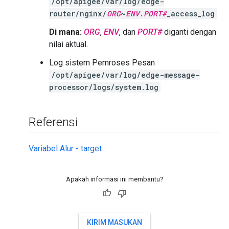
/opt/apigee/var/log/edge-
router/nginx/
ORG
~
ENV
.
PORT#
_access_log
Di mana:
ORG
,
ENV
, dan
PORT#
diganti dengan
nilai aktual.
Log sistem Pemroses Pesan
/opt/apigee/var/log/edge-message-
processor/logs/system.log
Referensi
Variabel Alur - target
Apakah informasi ini membantu?
KIRIM MASUKAN