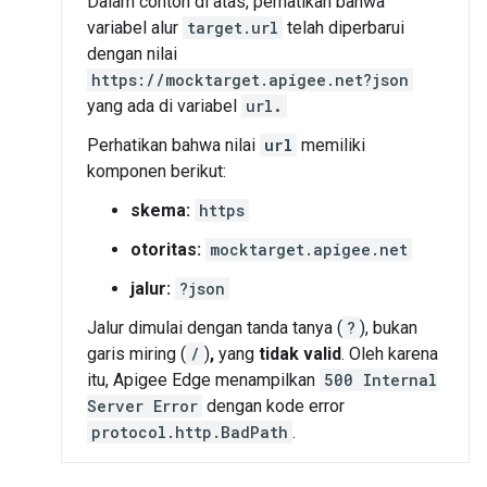
Dalam contoh di atas, perhatikan bahwa
variabel alur
target.url
telah diperbarui
dengan nilai
https://mocktarget.apigee.net?json
yang ada di variabel
url
.
Perhatikan bahwa nilai
url
memiliki
komponen berikut:
skema:
https
otoritas:
mocktarget.apigee.net
jalur:
?json
Jalur dimulai dengan tanda tanya (
?
), bukan
garis miring (
/
)
,
yang
tidak valid
. Oleh karena
itu, Apigee Edge menampilkan
500 Internal
Server Error
dengan kode error
protocol.http.BadPath
.