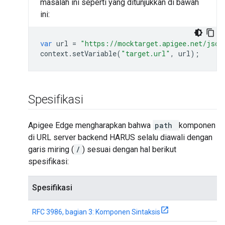
masalah ini seperti yang ditunjukkan di bawah
ini:
var
url
=
"https://mocktarget.apigee.net/json
context
.
setVariable
(
"target.url"
,
url
);
Spesifikasi
Apigee Edge mengharapkan bahwa
path
komponen
di URL server backend HARUS selalu diawali dengan
garis miring (
/
)
sesuai dengan hal berikut
spesifikasi:
Spesifikasi
RFC 3986, bagian 3: Komponen Sintaksis