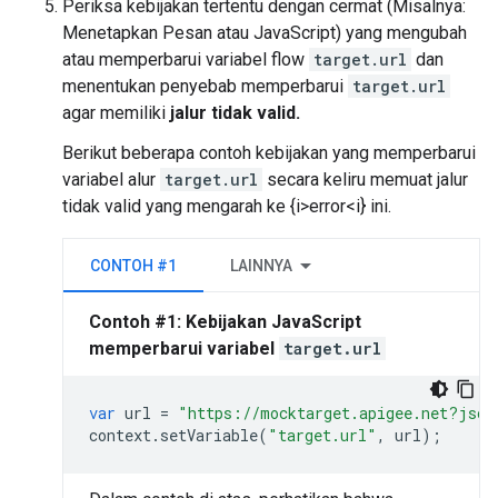
Periksa kebijakan tertentu dengan cermat (Misalnya:
Menetapkan Pesan atau JavaScript) yang mengubah
atau memperbarui variabel flow
target.url
dan
menentukan penyebab memperbarui
target.url
agar memiliki
jalur tidak valid.
Berikut beberapa contoh kebijakan yang memperbarui
variabel alur
target.url
secara keliru memuat jalur
tidak valid yang mengarah ke {i>error<i} ini.
CONTOH #1
LAINNYA
Contoh #1: Kebijakan JavaScript
memperbarui variabel
target.url
var
url
=
"https://mocktarget.apigee.net?json
context
.
setVariable
(
"target.url"
,
url
);