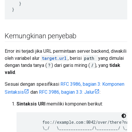
   }

}
Kemungkinan penyebab
Error ini terjadi jika URL permintaan server backend, diwakili
oleh variabel alur
target.url
, berisi
path
yang dimulai
dengan tanda tanya (
?
) dari garis miring (
/
), yang
tidak
valid
.
Sesuai dengan spesifikasi
RFC 3986, bagian 3: Komponen
Sintaksis
dan
RFC 3986, bagian 3.3: Jalur
:
Sintaksis URI
memiliki komponen berikut:
        foo://example.com:8042/over/there?name
        \_/   \______________/\_________/ \___