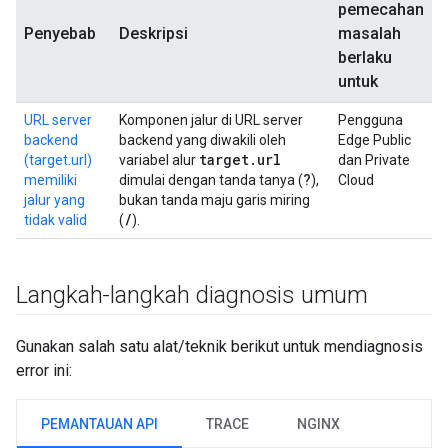
pemecahan
Penyebab
Deskripsi
masalah
berlaku
untuk
URL server
Komponen jalur di URL server
Pengguna
backend
backend yang diwakili oleh
Edge Public
target
.
url
(target.url)
variabel alur
dan Private
?
memiliki
dimulai dengan tanda tanya (
),
Cloud
jalur yang
bukan tanda maju garis miring
/
tidak valid
(
).
Langkah-langkah diagnosis umum
Gunakan salah satu alat/teknik berikut untuk mendiagnosis
error ini:
PEMANTAUAN API
TRACE
NGINX