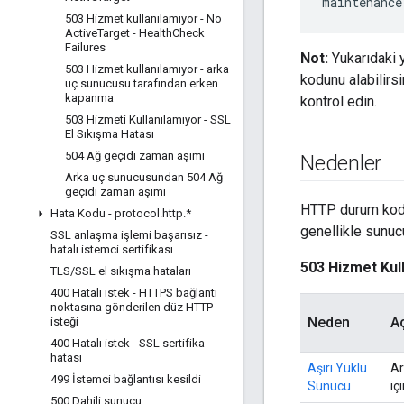
maintenance
503 Hizmet kullanılamıyor - No
Active
Target - Health
Check
Failures
Not:
Yukarıdaki y
503 Hizmet kullanılamıyor - arka
kodunu alabilirsi
uç sunucusu tarafından erken
kapanma
kontrol edin.
503 Hizmeti Kullanılamıyor - SSL
El Sıkışma Hatası
504 Ağ geçidi zaman aşımı
Nedenler
Arka uç sunucusundan 504 Ağ
geçidi zaman aşımı
HTTP durum kodu 
Hata Kodu - protocol
.
http
.
*
genellikle sunuc
SSL anlaşma işlemi başarısız -
hatalı istemci sertifikası
503 Hizmet Kul
TLS
/
SSL el sıkışma hataları
400 Hatalı istek - HTTPS bağlantı
noktasına gönderilen düz HTTP
Neden
A
isteği
400 Hatalı istek - SSL sertifika
hatası
Aşırı Yüklü
Ar
499 İstemci bağlantısı kesildi
Sunucu
iç
500 Dahili sunucu