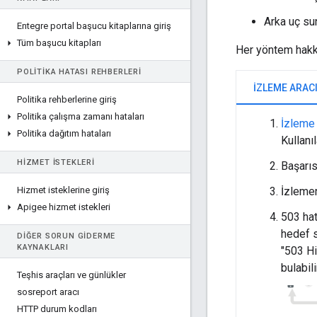
Arka uç su
Entegre portal başucu kitaplarına giriş
Tüm başucu kitapları
Her yöntem hakkı
POLITIKA HATASI REHBERLERI
İZLEME ARAC
Politika rehberlerine giriş
Politika çalışma zamanı hataları
İzleme
Politika dağıtım hataları
Kullanı
HIZMET ISTEKLERI
Başarıs
Hizmet isteklerine giriş
İzlemen
Apigee hizmet istekleri
503 hat
hedef 
DIĞER SORUN GIDERME
KAYNAKLARI
"503 Hi
bulabil
Teşhis araçları ve günlükler
sosreport aracı
HTTP durum kodları