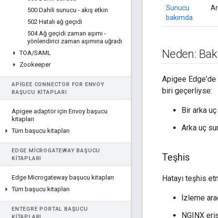
Sunucu
Ar
500 Dahili sunucu - akış etkin
bakımda
502 Hatalı ağ geçidi
504 Ağ geçidi zaman aşımı -
yönlendirici zaman aşımına uğradı
Neden: Bak
TOA
/
SAML
Zookeeper
Apigee Edge'de b
APIGEE CONNECTOR FOR ENVOY
biri geçerliyse:
BAŞUCU KITAPLARI
Bir arka uç
Apigee adaptör için Envoy başucu
kitapları
Arka uç su
Tüm başucu kitapları
EDGE MICROGATEWAY BAŞUCU
Teşhis
KITAPLARI
Edge Microgateway başucu kitapları
Hatayı teşhis et
Tüm başucu kitapları
İzleme ara
ENTEGRE PORTAL BAŞUCU
NGINX eriş
KITAPLARI