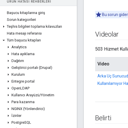
ÜRÜN HATASI REHBERLERI
Başucu kitaplarına giriş
Bu sorun gider
Sorun kategorileri
Teşhis bilgileri toplama kılavuzları
Videolar
Hata mesajı referansı
Tüm başucu kitapları
Analytics
503 Hizmet Kulla
Hata ayıklama
Dağıtım
Video
Geliştirici portalı (Drupal)
Kurulum
Arka Uç Sunucu
Entegre portal
Kullanılamıyor Ha
Open
LDAP
Kullanıcı Arayüzü
/
Yönetim
Para kazanma
NGINX (Yönlendirici)
İzinler
Belirti
Postgre
SQL