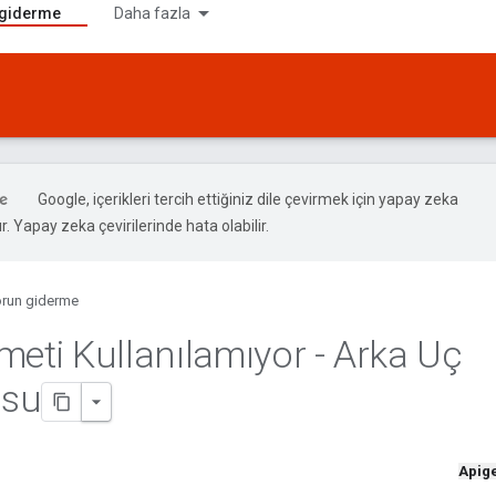
 giderme
Daha fazla
Google, içerikleri tercih ettiğiniz dile çevirmek için yapay zeka
ır. Yapay zeka çevirilerinde hata olabilir.
run giderme
meti Kullanılamıyor - Arka Uç
su
Apig