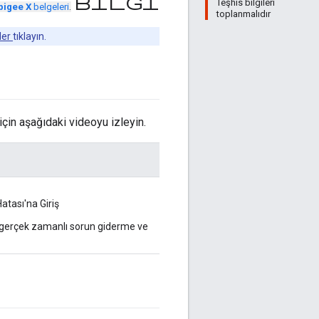
bilgi
Teşhis bilgileri
pigee X
belgeleri
.
toplanmalıdır
der
tıklayın.
çin aşağıdaki videoyu izleyin.
tası'na Giriş
 gerçek zamanlı sorun giderme ve