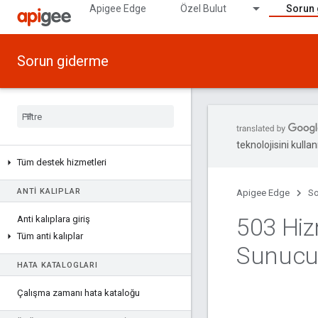
Apigee Edge
Özel Bulut
Sorun
Sorun giderme
teknolojisini kullan
Tüm destek hizmetleri
ANTI KALIPLAR
Apigee Edge
So
503 Hiz
Anti kalıplara giriş
Tüm anti kalıplar
Sunucu
HATA KATALOGLARI
Çalışma zamanı hata kataloğu