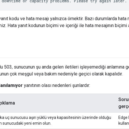
 downtime or capacity problems. Please try again later.
anıt kodu ve hata mesajı yalnızca örnektir. Bazı durumlarda hata 
niz. Hata yanıt kodunun biçimi ve içeriği ile hata mesajının biçim
503, sunucunun şu anda gelen iletileri işleyemediği anlamına gel
unun çok meşgul veya bakım nedeniyle geçici olarak kapalıdır.
lanılamıyor
yanıtının olası nedenleri şunlardır:
Soru
çıklama
gerçe
ka uç sunucusu aşırı yüklü veya kapasitesinin üzerinde olduğu
Edge 
in sunucudaki yeni emin olun.
kullan