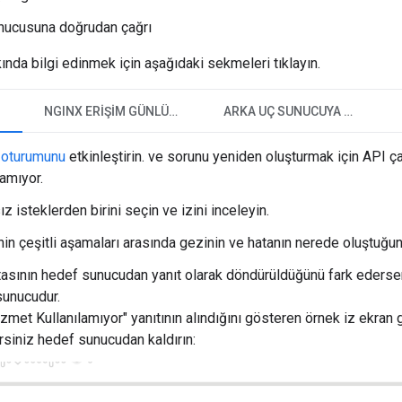
nucusuna doğrudan çağrı
nda bilgi edinmek için aşağıdaki sekmeleri tıklayın.
I
NGINX ERIŞIM GÜNLÜKLERI
ARKA UÇ SUNUCUYA ÇAĞRI
 oturumunu
etkinleştirin. ve sorunu yeniden oluşturmak için API ç
lamıyor.
ız isteklerden birini seçin ve izini inceleyin.
in çeşitli aşamaları arasında gezinin ve hatanın nerede oluştuğun
asının hedef sunucudan yanıt olarak döndürüldüğünü fark ederse
sunucudur.
zmet Kullanılamıyor" yanıtının alındığını gösteren örnek iz ekran
irsiniz hedef sunucudan kaldırın: