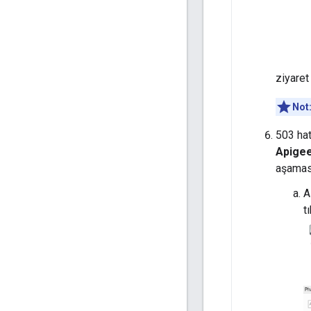
ziyaret
Not
503 hat
Apigee
aşamas
A
t