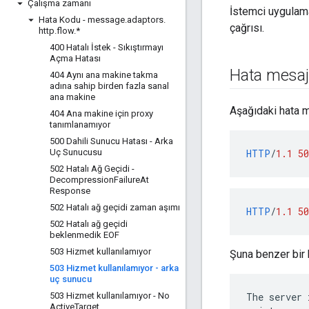
Çalışma zamanı
İstemci uygulam
Hata Kodu - message
.
adaptors
.
çağrısı.
http
.
flow
.
*
400 Hatalı İstek - Sıkıştırmayı
Açma Hatası
Hata mesajl
404 Aynı ana makine takma
adına sahip birden fazla sanal
ana makine
Aşağıdaki hata me
404 Ana makine için proxy
tanımlanamıyor
500 Dahili Sunucu Hatası - Arka
Uç Sunucusu
HTTP
/
1.1
50
502 Hatalı Ağ Geçidi -
Decompression
Failure
At
Response
502 Hatalı ağ geçidi zaman aşımı
HTTP
/
1.1
50
502 Hatalı ağ geçidi
beklenmedik EOF
503 Hizmet kullanılamıyor
Şuna benzer bir h
503 Hizmet kullanılamıyor - arka
uç sunucu
503 Hizmet kullanılamıyor - No
The server 
Active
Target