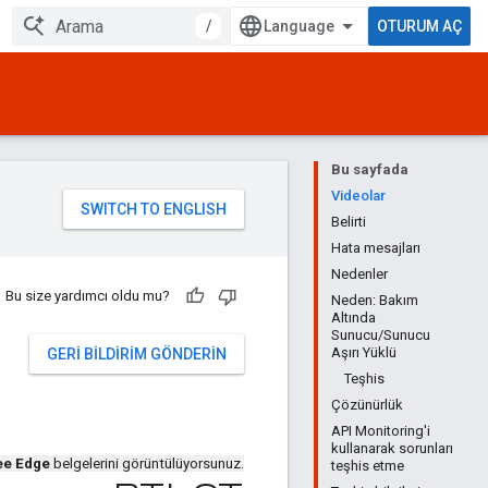
/
OTURUM AÇ
Bu sayfada
Videolar
Belirti
Hata mesajları
Nedenler
Bu size yardımcı oldu mu?
Neden: Bakım
Altında
Sunucu/Sunucu
Aşırı Yüklü
GERI BILDIRIM GÖNDERIN
Teşhis
Çözünürlük
API Monitoring'i
kullanarak sorunları
ee Edge
belgelerini görüntülüyorsunuz.
teşhis etme