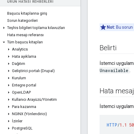
ÜRÜN HATASI REHBERLERI
Başucu kitaplarına giriş
Sorun kategorileri
Not:
Bu sorun g
Teşhis bilgileri toplama kılavuzları
Hata mesajı referansı
Tüm başucu kitapları
Belirti
Analytics
Hata ayıklama
İstemci uygulama
Dağıtım
Unavailable
.
Geliştirici portalı (Drupal)
Kurulum
Entegre portal
Hata mesaj
Open
LDAP
Kullanıcı Arayüzü
/
Yönetim
İstemci uygulama
Para kazanma
NGINX (Yönlendirici)
İzinler
HTTP
/
1.1
50
Postgre
SQL