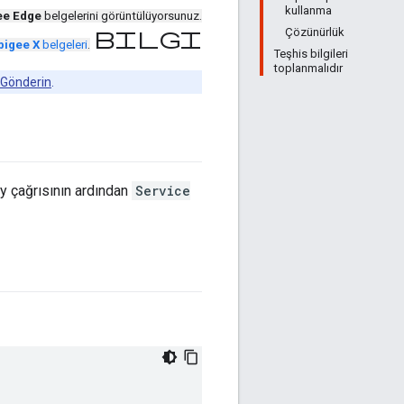
kullanma
ee Edge
belgelerini görüntülüyorsunuz.
Çözünürlük
bilgi
pigee X
belgeleri
.
Teşhis bilgileri
toplanmalıdır
m Gönderin
.
y çağrısının ardından
Service