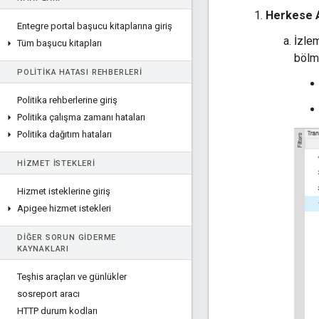
Herkese A
Entegre portal başucu kitaplarına giriş
İzlem
Tüm başucu kitapları
bölm
POLITIKA HATASI REHBERLERI
Politika rehberlerine giriş
Politika çalışma zamanı hataları
Politika dağıtım hataları
HIZMET ISTEKLERI
Hizmet isteklerine giriş
Apigee hizmet istekleri
DIĞER SORUN GIDERME
KAYNAKLARI
Teşhis araçları ve günlükler
sosreport aracı
HTTP durum kodları