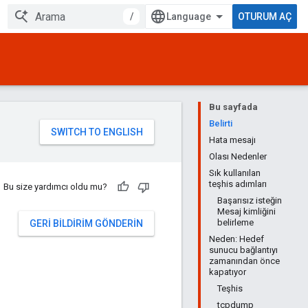
/
OTURUM AÇ
Bu sayfada
Belirti
Hata mesajı
Olası Nedenler
Sık kullanılan
teşhis adımları
Bu size yardımcı oldu mu?
Başarısız isteğin
Mesaj kimliğini
belirleme
GERI BILDIRIM GÖNDERIN
Neden: Hedef
sunucu bağlantıyı
zamanından önce
kapatıyor
Teşhis
tcpdump