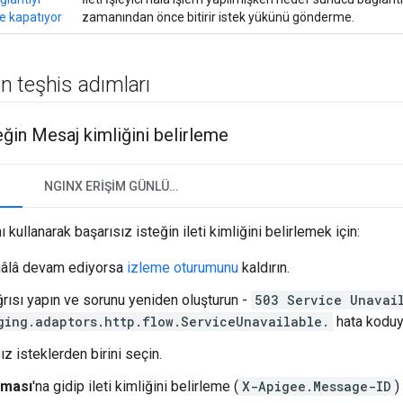
 kapatıyor
zamanından önce bitirir istek yükünü gönderme.
an teşhis adımları
eğin Mesaj kimliğini belirleme
I
NGINX ERIŞIM GÜNLÜKLERI
 kullanarak başarısız isteğin ileti kimliğini belirlemek için:
hâlâ devam ediyorsa
izleme oturumunu
kaldırın.
rısı yapın ve sorunu yeniden oluşturun -
503 Service Unavai
ging.adaptors.http.flow.ServiceUnavailable.
hata koduy
ız isteklerden birini seçin.
aması
'na gidip ileti kimliğini belirleme (
X-Apigee.Message-ID
)