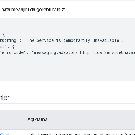
 hata mesajını da görebilirsiniz:
 {

tstring": "The Service is temporarily unavailable",

il": {

"errorcode": "messaging.adaptors.http.flow.ServiceUnavai
nler
Açıklama
lantıyı
İleti İşleyici hâlâ işlem yapılmışken hedef sunucu bağlantı