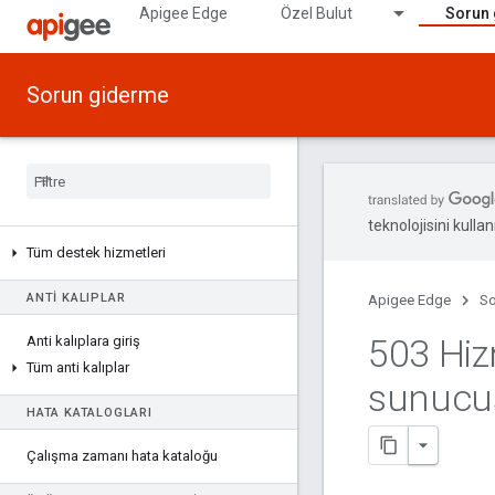
Apigee Edge
Özel Bulut
Sorun
Sorun giderme
teknolojisini kullan
Tüm destek hizmetleri
ANTI KALIPLAR
Apigee Edge
So
503 Hiz
Anti kalıplara giriş
Tüm anti kalıplar
sunucus
HATA KATALOGLARI
Çalışma zamanı hata kataloğu