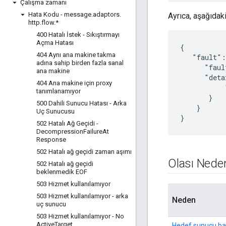
Çalışma zamanı
Hata Kodu - message
.
adaptors
.
Ayrıca, aşağıdaki
http
.
flow
.
*
400 Hatalı İstek - Sıkıştırmayı
Açma Hatası
{

404 Aynı ana makine takma
   "fault":
adına sahip birden fazla sanal
      "faul
ana makine
      "deta
404 Ana makine için proxy
           
tanımlanamıyor
       }

500 Dahili Sunucu Hatası - Arka
    }

Uç Sunucusu
}
502 Hatalı Ağ Geçidi -
Decompression
Failure
At
Response
502 Hatalı ağ geçidi zaman aşımı
Olası Nede
502 Hatalı ağ geçidi
beklenmedik EOF
503 Hizmet kullanılamıyor
503 Hizmet kullanılamıyor - arka
Neden
uç sunucu
503 Hizmet kullanılamıyor - No
Active
Target
Hedef sunucu bağ