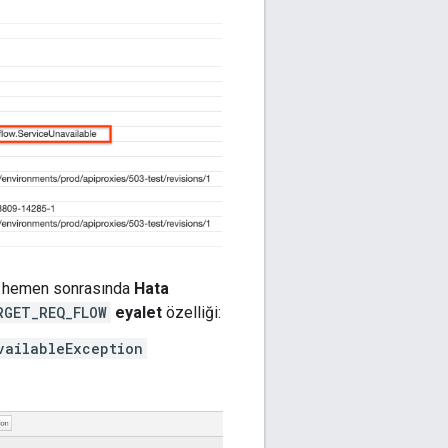
ve hemen sonrasında
Hata
RGET_REQ_FLOW
eyalet
özelliği:
vailableException