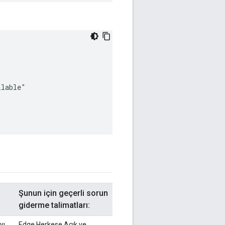
lable"

Şunun için geçerli sorun
giderme talimatları:
yı
Edge Herkese Açık ve