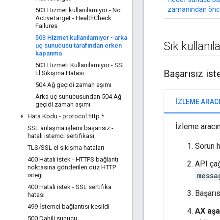
zamanından önce
503 Hizmet kullanılamıyor - No
Active
Target - Health
Check
Failures
503 Hizmet kullanılamıyor - arka
Sık kullanıl
uç sunucusu tarafından erken
kapanma
503 Hizmeti Kullanılamıyor - SSL
Başarısız ist
El Sıkışma Hatası
504 Ağ geçidi zaman aşımı
Arka uç sunucusundan 504 Ağ
İZLEME ARAC
geçidi zaman aşımı
Hata Kodu - protocol
.
http
.
*
İzleme aracını
SSL anlaşma işlemi başarısız -
hatalı istemci sertifikası
Sorun 
TLS
/
SSL el sıkışma hataları
400 Hatalı istek - HTTPS bağlantı
API çağ
noktasına gönderilen düz HTTP
messa
isteği
400 Hatalı istek - SSL sertifika
Başarıs
hatası
499 İstemci bağlantısı kesildi
AX aş
500 Dahili sunucu