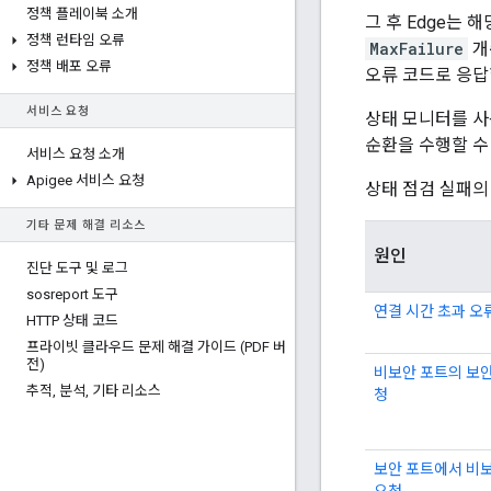
정책 플레이북 소개
그 후 Edge는
정책 런타임 오류
MaxFailure
개
정책 배포 오류
오류 코드로 응답
서비스 요청
상태 모니터를 사용
순환을 수행할 수
서비스 요청 소개
Apigee 서비스 요청
상태 점검 실패의
기타 문제 해결 리소스
원인
진단 도구 및 로그
sosreport 도구
연결 시간 초과 오
HTTP 상태 코드
프라이빗 클라우드 문제 해결 가이드 (PDF 버
전)
비보안 포트의 보안
추적
,
분석
,
기타 리소스
청
보안 포트에서 비