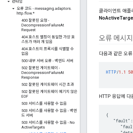
런타임
오류 코드 - messaging
.
adaptors
.
클라이언트 애플리
http
.
flow
.
*
NoActiveTarge
400 잘못된 요청 -
Decompression
Failure
At
Request
오류 메시지
404 호스트 별칭이 동일한 가상 호
스트가 여러 개 있음
404 호스트의 프록시를 식별할 수
다음과 같은 오류
없음
500 내부 서버 오류 - 백엔드 서버
502 잘못된 게이트웨이 -
HTTP
/
1.1
50
Decompression
Failure
At
Response
502 잘못된 게이트웨이 시간 초과
502 잘못된 게이트웨이 예기치 않은
HTTP 응답에 
EOF
503 서비스를 사용할 수 없음
503 서비스를 사용할 수 없음 - 백엔
{

드 서버
   "fault":
503 서비스를 사용할 수 없음 - No
      "faul
Active
Targets
      "deta