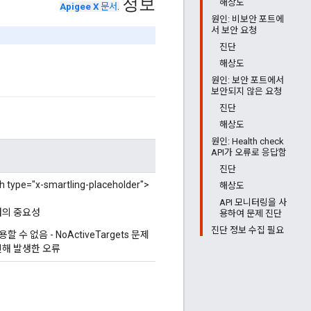
정보
해상도
Apigee X
문서
.
원인: 비보안 포트에
서 보안 요청
진단
해상도
원인: 보안 포트에서
보안되지 않은 요청
진단
해상도
원인: Health check
API가 오류로 응답함
진단
pe="x-smartling-placeholder">
해상도
API 모니터링을 사
터의 중요성
용하여 문제 진단
진단 정보 수집 필요
 수 없음 - NoActiveTargets 문제
인해 발생한 오류