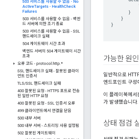
503 서비스를 사용할 수 없음 - No
           
Active
Targets - Health
Check
Failures
       }

    }

503 서비스를 사용할 수 없음 - 백엔
드 서버에 의한 조기 종료
}

503 서비스를 사용할 수 없음 - SSL
핸드셰이크 실패
504 게이트웨이 시간 초과
백엔드 서버의 504 게이트웨이 시간
초과
가능한 원인
오류 코드 - protocol
.
http
.
*
SSL 핸드셰이크 실패 - 잘못된 클라이
일반적으로 HTT
언트 인증서
엔드포인트 구성에
TLS
/
SSL 핸드셰이크 실패
400 잘못된 요청 - HTTPS 포트로 전송
이 플레이북에서
된 일반 HTTP 요청
가 발생했습니다.
400 잘못된 요청 - SSL 인증서 오류
499 클라이언트에서 연결을 닫음
500 내부 서버
상태 점검 
500 내부 서버 - 스트리밍 사용 설정됨
502 잘못된 게이트웨이