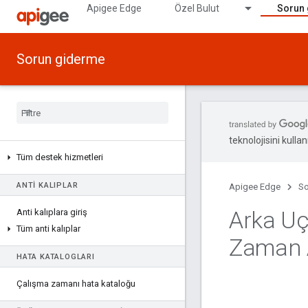
Apigee Edge
Özel Bulut
Sorun
Sorun giderme
teknolojisini kullan
Tüm destek hizmetleri
ANTI KALIPLAR
Apigee Edge
So
Arka U
Anti kalıplara giriş
Tüm anti kalıplar
Zaman 
HATA KATALOGLARI
Çalışma zamanı hata kataloğu