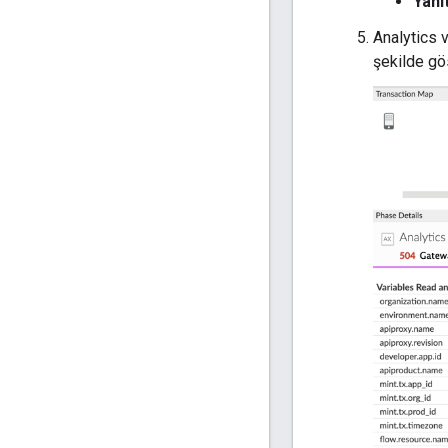
Yanı
Analytics 
şekilde gös