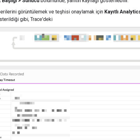
t Başlığı > Sunucu
bölümünde, yanıtın kaynağı gösterilebilir.
verilerini görüntülemek ve teşhisi onaylamak için
Kayıtlı Analytic
terildiği gibi, Trace'deki