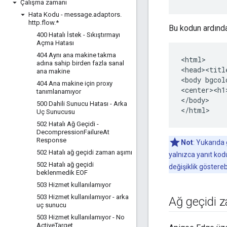
Çalışma zamanı
Hata Kodu - message
.
adaptors
.
http
.
flow
.
*
Bu kodun ardında
400 Hatalı İstek - Sıkıştırmayı
Açma Hatası
404 Aynı ana makine takma
<html>

adına sahip birden fazla sanal
<head><titl
ana makine
<body bgcol
404 Ana makine için proxy
<center><h1
tanımlanamıyor
</body>

500 Dahili Sunucu Hatası - Arka
</html>
Uç Sunucusu
502 Hatalı Ağ Geçidi -
Decompression
Failure
At
Response
Not
: Yukarıda
502 Hatalı ağ geçidi zaman aşımı
yalnızca yanıt kod
502 Hatalı ağ geçidi
değişiklik gösterebi
beklenmedik EOF
503 Hizmet kullanılamıyor
503 Hizmet kullanılamıyor - arka
Ağ geçidi z
uç sunucu
503 Hizmet kullanılamıyor - No
Active
Target