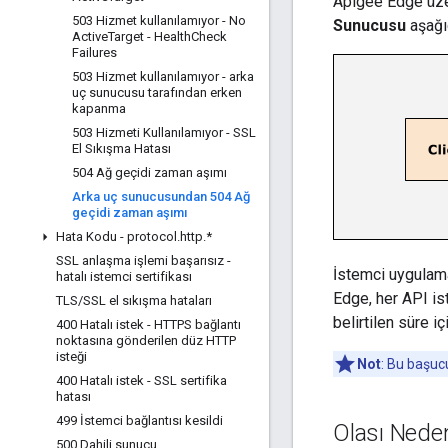
Apigee Edge üzer
503 Hizmet kullanılamıyor - No
Sunucusu
aşağıd
Active
Target - Health
Check
Failures
503 Hizmet kullanılamıyor - arka
uç sunucusu tarafından erken
kapanma
503 Hizmeti Kullanılamıyor - SSL
El Sıkışma Hatası
504 Ağ geçidi zaman aşımı
Arka uç sunucusundan 504 Ağ
geçidi zaman aşımı
Hata Kodu - protocol
.
http
.
*
SSL anlaşma işlemi başarısız -
İstemci uygulamas
hatalı istemci sertifikası
Edge, her API ist
TLS
/
SSL el sıkışma hataları
belirtilen süre 
400 Hatalı istek - HTTPS bağlantı
noktasına gönderilen düz HTTP
isteği
Not
: Bu başucu
400 Hatalı istek - SSL sertifika
hatası
499 İstemci bağlantısı kesildi
Olası Nede
500 Dahili sunucu