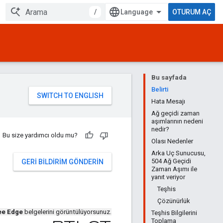
/
OTURUM AÇ
Bu sayfada
Belirti
Hata Mesajı
Ağ geçidi zaman
aşımlarının nedeni
nedir?
Bu size yardımcı oldu mu?
Olası Nedenler
Arka Uç Sunucusu,
504 Ağ Geçidi
GERI BILDIRIM GÖNDERIN
Zaman Aşımı ile
yanıt veriyor
Teşhis
Çözünürlük
ee Edge
belgelerini görüntülüyorsunuz.
Teşhis Bilgilerini
Toplama