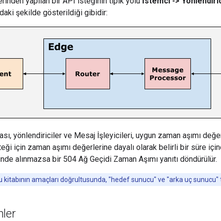
inden yapılan bir API isteğinin tipik yolu
İstemci -> Yönlendiric
aki şekilde gösterildiği gibidir:
ı, yönlendiriciler ve Mesaj İşleyicileri, uygun zaman aşımı değerl
eği için zaman aşımı değerlerine dayalı olarak belirli bir süre için
içinde alınmazsa bir 504 Ağ Geçidi Zaman Aşımı yanıtı döndürülür.
 kitabının amaçları doğrultusunda, "hedef sunucu" ve "arka uç sunucu" teri
nler