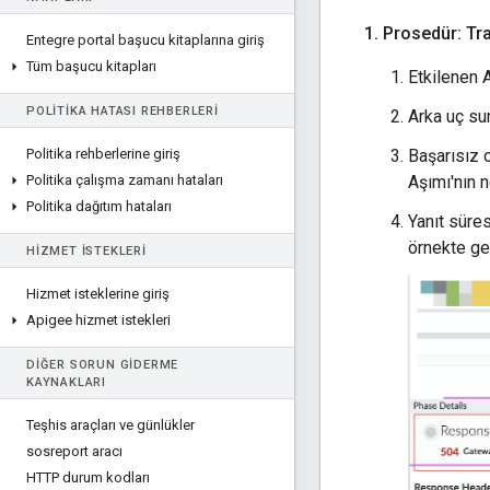
1
.
Prosedür: Trac
Entegre portal başucu kitaplarına giriş
Tüm başucu kitapları
Etkilenen 
POLITIKA HATASI REHBERLERI
Arka uç su
Politika rehberlerine giriş
Başarısız 
Politika çalışma zamanı hataları
Aşımı'nın 
Politika dağıtım hataları
Yanıt süres
örnekte ge
HIZMET ISTEKLERI
Hizmet isteklerine giriş
Apigee hizmet istekleri
DIĞER SORUN GIDERME
KAYNAKLARI
Teşhis araçları ve günlükler
sosreport aracı
HTTP durum kodları