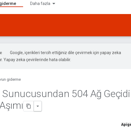
 giderme
Daha fazla
Google, içerikleri tercih ettiğiniz dile çevirmek için yapay zeka
ır. Yapay zeka çevirilerinde hata olabilir.
run giderme
ç Sunucusundan 504 Ağ Geçidi
Aşımı
Apig