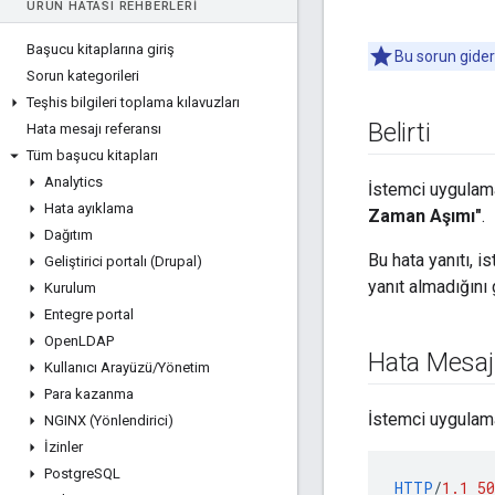
ÜRÜN HATASI REHBERLERI
Başucu kitaplarına giriş
Bu sorun gider
Sorun kategorileri
Teşhis bilgileri toplama kılavuzları
Belirti
Hata mesajı referansı
Tüm başucu kitapları
Analytics
İstemci uygulama
Hata ayıklama
Zaman Aşımı"
.
Dağıtım
Bu hata yanıtı, 
Geliştirici portalı (Drupal)
yanıt almadığını 
Kurulum
Entegre portal
Open
LDAP
Hata Mesaj
Kullanıcı Arayüzü
/
Yönetim
Para kazanma
İstemci uygulama
NGINX (Yönlendirici)
İzinler
Postgre
SQL
HTTP
/
1.1
50