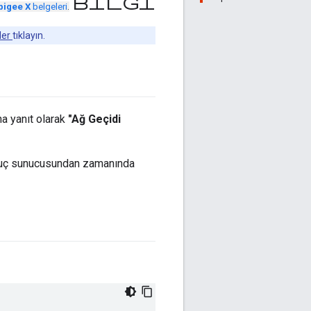
bilgi
pigee X
belgeleri
.
der
tıklayın.
a yanıt olarak
"Ağ Geçidi
ka uç sunucusundan zamanında