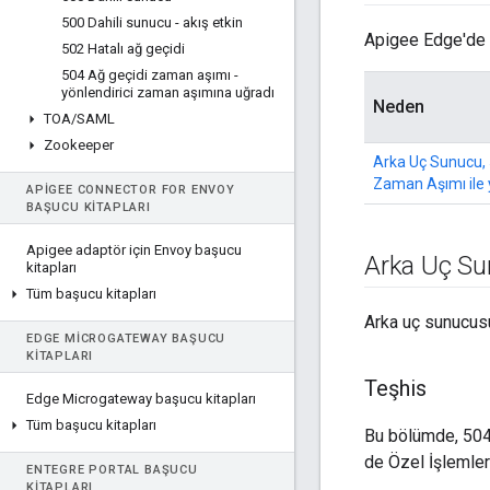
500 Dahili sunucu - akış etkin
Apigee Edge'de a
502 Hatalı ağ geçidi
504 Ağ geçidi zaman aşımı -
yönlendirici zaman aşımına uğradı
Neden
TOA
/
SAML
Zookeeper
Arka Uç Sunucu, 
Zaman Aşımı ile y
APIGEE CONNECTOR FOR ENVOY
BAŞUCU KITAPLARI
Apigee adaptör için Envoy başucu
Arka Uç S
kitapları
Tüm başucu kitapları
Arka uç sunucusu
EDGE MICROGATEWAY BAŞUCU
KITAPLARI
Teşhis
Edge Microgateway başucu kitapları
Tüm başucu kitapları
Bu bölümde, 504
de Özel İşlemler 
ENTEGRE PORTAL BAŞUCU
KITAPLARI