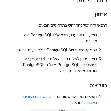
מתים ב-qpidd
אבחון
התנאי הזה יכול להתרחש בתרחישים הבאים:
בוצע שדרוג בעבר, שבמהלכו PostgreSQL היה
מושבת.
הפסקה זמנית של PostgreSQL בגלל בעיות ברשת.
בוצע ניסיון לשלוח הודעה על ידי
edge-qpid-
server
ל-PostgreSQL, אבל ב-PostgreSQL
הוחזרה שגיאת זמן ריצה.
רזולוציה
רושמים בצד את שמות התורים ב
שלבים נפוצים
באבחון
. לדוגמה: