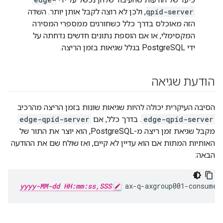
qpid-server
, ולכן לא רוצה לקבל אותן יותר. השדה
הזה מאוכלס בדרך כלל כשחורגים ממספרי המסירה
המקסימלי, או אם הוספת נתונים חדשים נדחתה על
ידי PostgreSQL בגלל שגיאות בזמן הריצה.
הודעת שגיאה
הסיבה העיקרית יכולה להיות שגיאות שונות בזמן הריצה מהרכיב
edge-qpid-server
. בדרך כלל, אם
edge-qpid-server
מקבל שגיאת זמן ריצה מ-PostgreSQL, הוא יוצר את התור של
האותיות המתות אם הוא עדיין לא קיים, ואז שולח שם את ההודעה
הבאה:
yyyy-MM-dd HH:mm:ss,SSS
 ax-q-axgroup001-consumer