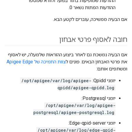
ההודעות שמופיעות בתור בפועל ולוודא שמספר
ההודעות המתות נשאר 0.
אם הבעיה ממשיכה, עוברים לקטע הבא.
חובה לאסוף פרטי אבחון
אם הבעיה נמשכת גם לאחר ביצוע ההוראות שלמעלה, יש לאסוף
את פרטי האבחון הבאים. פונים ל
צוות התמיכה של Apigee Edge
ומשתפים אותם:
יומני Qpidd:
/opt/apigee/var/log/apigee-
qpidd/apigee-qpidd.log
יומני Postgresql:
/opt/apigee/var/log/apigee-
postgresql/apigee-postgresql.log
יומני Edge-qpid-server:
/opt/apigee/var/log/edge-qpid-