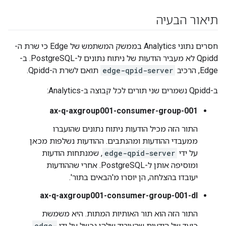
תיאור הבעיה
חסרים נתוני Analytics בממשק המשתמש של Edge כי שרת ה-
Qpidd לא מעביר הודעות של ניתוח נתונים ל-PostgreSQL. ב-
Edge, הרכיב
edge-qpid-server
תואם לשרת ה-Qpidd.
ב-Qpidd נשמרים שני תורים לכל קבוצה ב-Analytics:
ax-q-axgroup001-consumer-group-001
התור הזה מכיל הודעות ניתוח נתונים שהועברו
ממעבדי ההודעות ומהנתבים. ההודעות נשלפות מכאן
על ידי
edge-qpid-server
, שמנתחות הודעות
ומוסיפה אותן ל-PostgreSQL. אחרי שההודעות
יעובדו בהצלחה, הן יוסרו מ'הבאים בתור'.
ax-q-axgroup001-consumer-group-001-dl
התור הזה הוא תור האותיות המתות. היא משמשת
כיעד של הודעות שהעיבוד שלהן נכשל על ידי
edge-