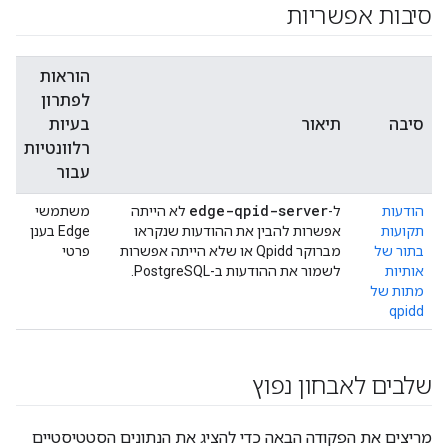
סיבות אפשריות
הוראות
לפתרון
סיבה
תיאור
בעיות
רלוונטיות
עבור
edge-qpid-server
הודעות
ל-
לא הייתה
משתמשי
תקועות
אפשרות להבין את ההודעות שנקראו
Edge בענן
בתור של
מברוקר Qpidd או שלא הייתה אפשרות
פרטי
אותיות
לשמור את ההודעות ב-PostgreSQL.
מתות של
qpidd
שלבים לאבחון נפוץ
מריצים את הפקודה הבאה כדי להציג את הנתונים הסטטיסטיים