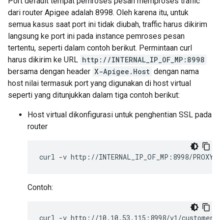
Port default tempat pemroses pesan memproses traffic
dari router Apigee adalah 8998. Oleh karena itu, untuk
semua kasus saat port ini tidak diubah, traffic harus dikirim
langsung ke port ini pada instance pemroses pesan
tertentu, seperti dalam contoh berikut. Permintaan curl
harus dikirim ke URL
http://INTERNAL_IP_OF_MP:8998
bersama dengan header
X-Apigee.Host
dengan nama
host nilai termasuk port yang digunakan di host virtual
seperti yang ditunjukkan dalam tiga contoh berikut:
Host virtual dikonfigurasi untuk penghentian SSL pada
router
curl
-v
http://INTERNAL_IP_OF_MP:8998/PROXY_
Contoh:
curl
-v
http://10.10.53.115:8998/v1/customers