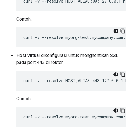
curl
-v
--resolve
HOST_ALIAS:80:127.0.0.1
htt
Contoh:
curl
-v
--resolve
myorg-test.mycompany.com:80
Host virtual dikonfigurasi untuk menghentikan SSL
pada port 443 di router
curl
-v
--resolve
HOST_ALIAS:443:127.0.0.1
ht
Contoh:
curl
-v
--resolve
myorg-test.mycompany.com:44