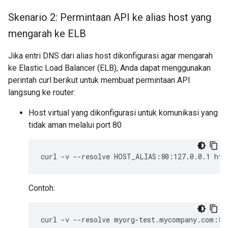
Skenario 2: Permintaan API ke alias host yang
mengarah ke ELB
Jika entri DNS dari alias host dikonfigurasi agar mengarah
ke Elastic Load Balancer (ELB), Anda dapat menggunakan
perintah curl berikut untuk membuat permintaan API
langsung ke router:
Host virtual yang dikonfigurasi untuk komunikasi yang
tidak aman melalui port 80
curl
-v
--resolve
HOST_ALIAS:80:127.0.0.1
htt
Contoh:
curl
-v
--resolve
myorg-test.mycompany.com:80