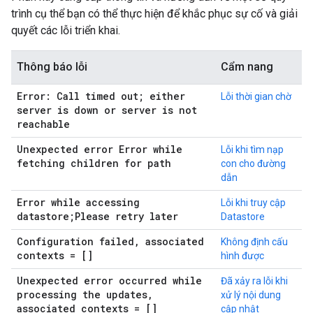
trình cụ thể bạn có thể thực hiện để khắc phục sự cố và giải
quyết các lỗi triển khai.
Thông báo lỗi
Cẩm nang
Error: Call timed out; either
Lỗi thời gian chờ
server is down or server is not
reachable
Unexpected error Error while
Lỗi khi tìm nạp
fetching children for path
con cho đường
dẫn
Error while accessing
Lỗi khi truy cập
datastore;Please retry later
Datastore
Configuration failed
,
associated
Không định cấu
contexts = []
hình được
Unexpected error occurred while
Đã xảy ra lỗi khi
processing the updates
,
xử lý nội dung
associated contexts = []
cập nhật