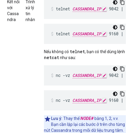
Kết nối
Trình
với
xử lý
telnet 
CASSANDRA_IP
 9042 | te
Cassa
tin
ndra
nhắn
telnet 
CASSANDRA_IP
 9160 | te
telnet
Nếu không có
, bạn có thể dùng lệnh
netcat
như sau:
nc -vz 
CASSANDRA_IP
 9042 | te
nc -vz 
CASSANDRA_IP
 9160 | te
Lưu ý:
Thay thế
NODE#
bằng 1, 2, v.v.
Bạn cần lặp lại các bước ở trên cho từng
nút Cassandra trong mỗi dữ liệu trung tâm.