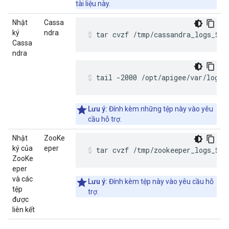
tài liệu này.
Nhật
Cassa
ký
ndra
tar cvzf /tmp/cassandra_logs_$(
Cassa
ndra
tail -2000 /opt/apigee/var/log/
Lưu ý:
Đính kèm những tệp này vào yêu
cầu hỗ trợ.
Nhật
ZooKe
ký của
eper
tar cvzf /tmp/zookeeper_logs_$(h
ZooKe
eper
và các
Lưu ý:
Đính kèm tệp này vào yêu cầu hỗ
tệp
trợ.
được
liên kết