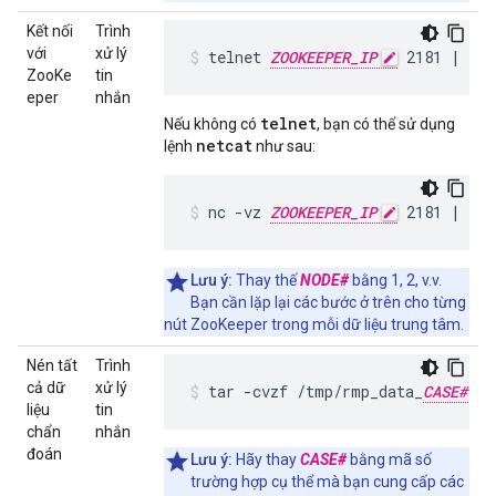
Kết nối
Trình
với
xử lý
telnet 
ZOOKEEPER_IP
 2181 | te
ZooKe
tin
eper
nhắn
telnet
Nếu không có
, bạn có thể sử dụng
netcat
lệnh
như sau:
nc -vz 
ZOOKEEPER_IP
 2181 | te
Lưu ý:
Thay thế
NODE#
bằng 1, 2, v.v.
Bạn cần lặp lại các bước ở trên cho từng
nút ZooKeeper trong mỗi dữ liệu trung tâm.
Nén tất
Trình
cả dữ
xử lý
tar -cvzf /tmp/rmp_data_
CASE#
liệu
tin
chẩn
nhắn
đoán
Lưu ý:
Hãy thay
CASE#
bằng mã số
trường hợp cụ thể mà bạn cung cấp các