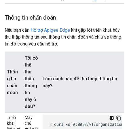
Thông tin chẩn đoán
Nếu bạn cần
Hỗ trợ Apigee Edge
khi gặp lỗi triển khai, hãy
thu thập thông tin sau thông tin chẩn đoán và chia sẻ thông
tin đó trong yêu cầu hỗ trợ:
Tôi có
thể
Thôn
thu
g tin
thập
Làm cách nào để thu thập thông tin
chẩn
thông
này?
đoán
tin
này ở
đâu?
Triển
Máy
khai
chủ
curl -s 0:8080/v1/organizations/