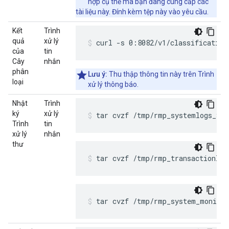
hợp cụ thể mà bạn đang cung cấp các
tài liệu này. Đính kèm tệp này vào yêu cầu.
Kết
Trình
quả
xử lý
curl -s 0:8082/v1/classificatio
của
tin
Cây
nhắn
phân
Lưu ý:
Thu thập thông tin này trên Trình
loại
xử lý thông báo.
Nhật
Trình
ký
xử lý
tar cvzf /tmp/rmp_systemlogs_$(
Trình
tin
xử lý
nhắn
thư
tar cvzf /tmp/rmp_transactionlo
tar cvzf /tmp/rmp_system_monito