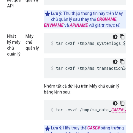
kết quả
quản lý
API
Lưu ý:
Thu thập thông tin này trên Máy
chủ quản lý sau thay thế
ORGNAME
,
ENVNAME
và
APINAME
với giá trị thực tế.
Nhật
Máy
ký máy
chủ
tar cvzf /tmp/ms_systemlogs_$(h
chủ
quản lý
quản lý
tar cvzf /tmp/ms_transactionlog
Nhóm tất cả dữ liệu trên Máy chủ quản lý
bằng lệnh sau:
tar -cvzf /tmp/ms_data_
CASE#
_
Lưu ý:
Hãy thay thế
CASE#
bằng trường