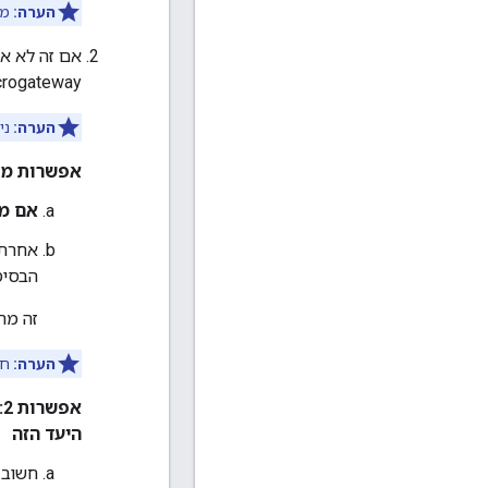
הערה:
מו
rogateway.
הערה:
ני
אפשרות מס' 1: הגדרת מאפיין מערכת כדי לאפשר ל-Edge Microgateway לתת אמ
אם משת
אחרת,
הבסיס
זה מת
הערה:
חש
היעד הזה