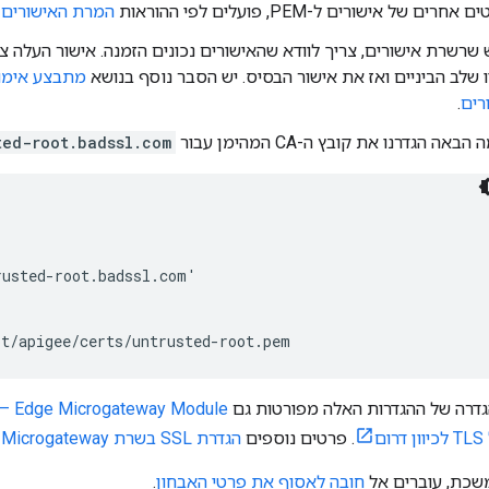
חרים של אישורים ל-PEM, פועלים לפי ההוראות
המרת האישורים 
 שרשרת אישורים, צריך לוודא שהאישורים נכונים הזמנה. אישור העלה צר
ו שלב הביניים ואז את אישור הבסיס. יש הסבר נוסף בנושא
מתבצע אימו
רים
.
באה הגדרנו את קובץ ה-CA המהימן עבור
ted-root.badssl.com
usted-root.badssl.com'

pt/apigee/certs/untrusted-root.pem
גדרה של ההגדרות האלה מפורטות גם
ם
. פרטים נוספים
הגדרת SSL בשרת Edge Microgateway
משכת, עוברים אל
חובה לאסוף את פרטי האבחון
.