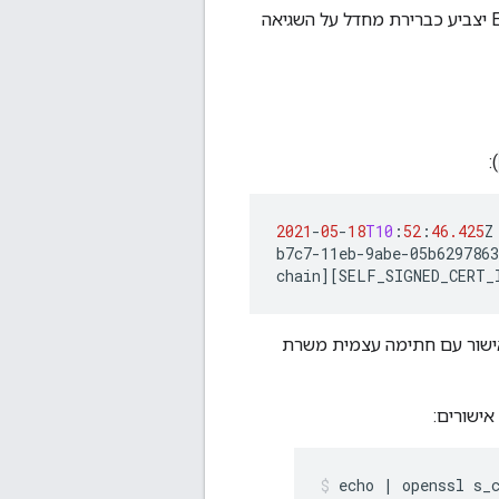
, ואז Edge Microgateway יצביע כברירת מחדל על השגיאה
):
2021
-
05
-
18
T10
:
52
:
46.425
Z
b7c7-11eb-9abe-05b6297863
chain
][
SELF_SIGNED_CERT_
Edge Microga שקיבל אישור עם חתימה עצמית משרת
ישורים:
echo | openssl s_