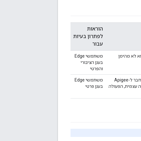
הוראות
לפתרון בעיות
עבור
ם הוא לא מהימן
משתמשי Edge
בענן הציבורי
והפרטי
כשמגדירים את Edge Microgateway בפעם הראשונה, הוא יתחבר ל-Apigee
משתמשי Edge
יג אישור עם חתימה עצמית, הפעולה
בענן פרטי