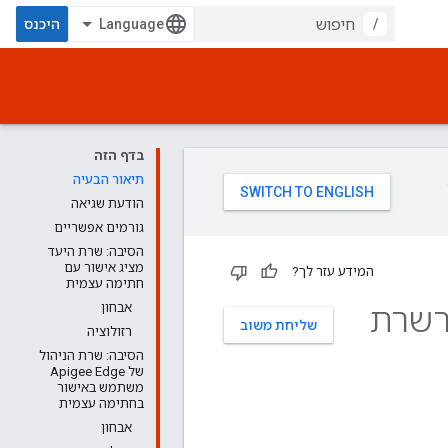
/
היכנס
בדף הזה
תיאור הבעיה
הודעת שגיאה
גורמים אפשריים
הסיבה: שרת היעד
מציג אישור עם
המידע עזר לך?
חתימה עצמית
אבחון
שליחת משוב
רזולוציה
הסיבה: שרת הניהול
של Apigee Edge
משתמש באישור
בחתימה עצמית
אבחון