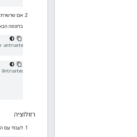
אם שרשרת הא
בדוגמה הבאה
Untrusted Root Certificate Authority

רזולוציה
לעבוד עם הצוות שבבעלו