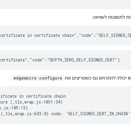
ות לתשובות לשגיאה:
certificate in certificate chain","code":"SELF_SIGNED_C
certificate","code":"DEPTH_ZERO_SELF_SIGNED_CERT"}
הזו יכולה להתרחש גם כשמריצים את
edgemicro configure
:
ificate in certificate chain

ure (_tls_wrap.js:1051:34)

.js:189:13)

 (_tls_wrap.js:633:8) code: 'SELF_SIGNED_CERT_IN_CHAIN'