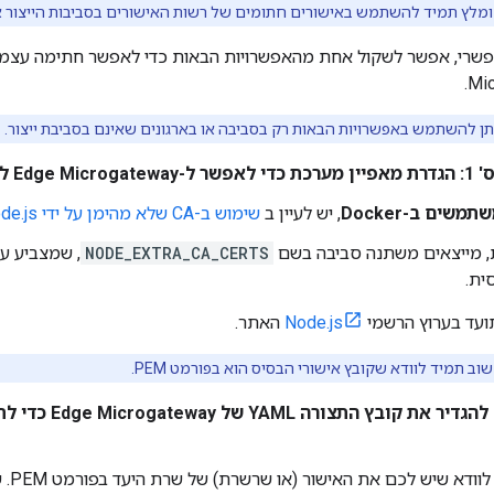
מלץ תמיד להשתמש באישורים חתומים של רשות האישורים בסביבות הייצור או
Mic
תן להשתמש באפשרויות הבאות רק בסביבה או בארגונים שאינם בסביבת ייצור.
ון בכולם אישורים
משים ב-Docker
, יש לעיין ב
שימוש ב-CA שלא מהימן על ידי Node.js
 מייצאים משתנה סביבה בשם
NODE_EXTRA_CA_CERTS
ית.
ועד בערוץ הרשמי
Node.js
האתר.
וב תמיד לוודא שקובץ אישורי הבסיס הוא בפורמט PEM.
אפשרות 2: להגדיר א
חשוב ל