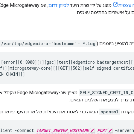
 עצמית
מוצג על ידי שרת היעד
לכיוון דרום
ים על אישורים בחתימה עצמית.
 להופיע ביומנים (
/var/tmp/edgemicro-`hostname`- *.log
[
error
][
0:8000
][
1
][
gsc
][
test
][
edgemicro_badtargethost
]
[
f1
][
microgateway-core
]
[]
[
GET
][
502
][
self signed certific
IN_CHAIN
]
[]
SELF_SIGNED_CERT_IN_C
מציין שב-teway
את, צריך לבצע את השלבים הבאים:
פקודת
openssl
הבאה כדי לאמת את היכולות של שרת היעד שרשרת א
client -connect 
TARGET_SERVER_HOSTNAME
:
PORT
 -server