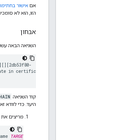
אם
אישור בחתימה
הזו, הוא לא סומכ
אבחון
השגיאה הבאה עשויה
][]
[
2db53f80-
ate in certificate
קוד השגיאה
HAIN
היעד. כדי לוודא ז
מריצים את 
name 
TARGET_SERVER_HOSTNAME