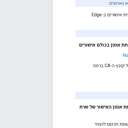
 בארגונים.
אם זה לא אפשרי, אפשר לשקול אחת מהאפשרויות הבאות כדי לאפשר חתימה עצמית אישורים ב-Edge
, שמצביע על קובץ ה-CA ברמה
ת קובץ התצורה YAML של Edge Microgateway כדי לתת אמון האישור של שרת
וודא שיש לכם את האישור (או שרשרת) של שרת היעד בפורמט PEM. שפת תרגום להמיר