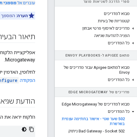
ספרי הדרכה לשגיאות מוצר
עוברים אל
מסמכי תיעוד 
מבוא למדריכים
הערה:
המסמך הזה 
קטגוריות של בעיות
מדריכים לאיסוף פרטי אבחון
תיאור הבעיה
הפניה להודעת שגיאה
כל המדריכים
אפליקציית הלקוח מקב
מתאם APIGEE ל-ENVOY PLAYBOOKS
Microgateway.
מבוא למתאם Apigee עבור מדריכים של
לחלופין, האדמין 
Envoy
כל המדריכים
הפקודה
nfigure
מדריכים של EDGE MICROGATEWAY
הודעת שגיא
מבוא למדריכים של Edge Microgateway
כל המדריכים
הלקוח יראה את הו
502 שער שגוי - אישור בחתימה עצמית
בשרשרת
502 Bad Gateway - Socket ניתוק