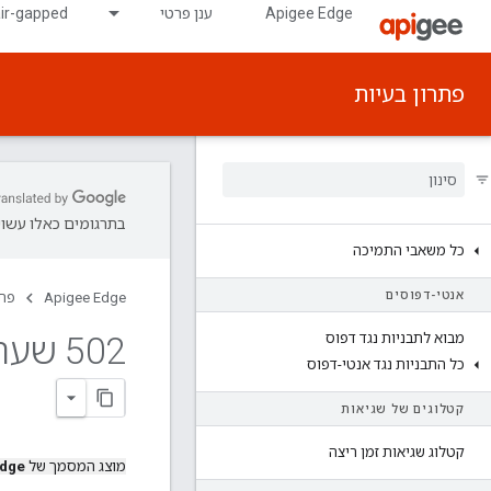
Apigee Edge
ענן פרטי
air-gapped
פתרון בעיות
בתרגומים כאלו עשויו
כל משאבי התמיכה
אנטי-דפוסים
Apigee Edge
פתר
502 שער שגוי - אישור בחתימה עצמית בשרשרת
מבוא לתבניות נגד דפוס
כל התבניות נגד אנטי-דפוס
קטלוגים של שגיאות
קטלוג שגיאות זמן ריצה
מוצג המסמך של
Edge