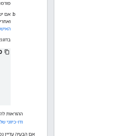
פורמטים א
אם יש
ואחרי
האישו
בדוגמה ה
ההוראות לה
ודו-כיווני של TLS לכיוון דרו
אם הבעיה עדיין נ