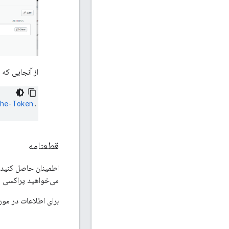
از آنجایی که 
che-Token
.
Context
Revision
:
2
;
APIProxy
:
TestCache
;
Organi
قطعنامه
اطمینان حاصل کنید
می‌خواهید پراکسی API را در آن مستقر کنید ایجاد شده باشد.
برای اطلاعات در مو