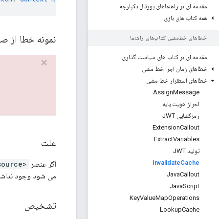
مقدمه ای بر راهنماهای پورتال یکپارچه
همه کتاب های بازی
نمونه خطا از ص
خطاهای خط‌مشی کتاب‌های راهنما
مقدمه ای بر کتاب های سیاست گذاری
خطاهای زمان اجرا خط مشی
خطاهای استقرار خط مشی
Assign
Message
احراز هویت پایه
رمزگشایی JWT
Extension
Callout
Extract
Variables
علت
تولید JWT
Invalidate
Cache
اگر عنصر
<CacheResource>
Java
Callout
می شود وجود نداشته
Java
Script
Key
Value
Map
Operations
تشخیص
Lookup
Cache