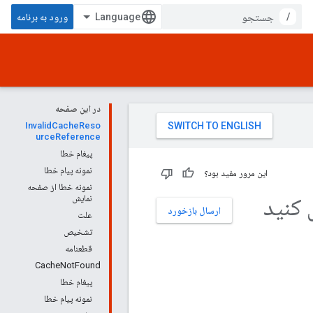
/
ورود به برنامه
در این صفحه
InvalidCacheReso
urceReference
پیغام خطا
نمونه پیام خطا
این مرور مفید بود؟
نمونه خطا از صفحه
کنید
نمایش
ارسال بازخورد
علت
تشخیص
قطعنامه
CacheNotFound
پیغام خطا
نمونه پیام خطا