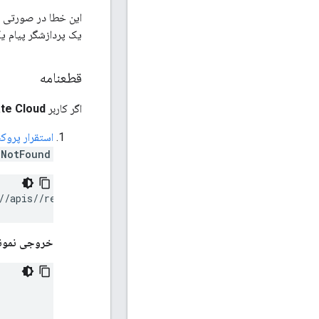
یک پردازشگر پیام یک جزء داخلی Edge است که جریان ترافیک PI
قطعنامه
اگر کاربر
ate Cloud
استقرار پروکسی API را فهر
eNotFound
/
/apis/
/revisions/
/deployments
خروجی نمون