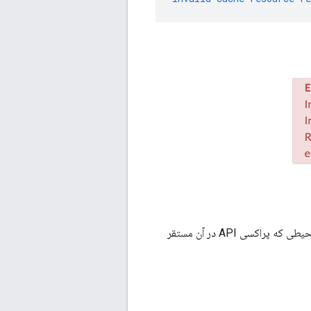
در خط مشی InvalidateCache روی نامی تنظیم شود که در محیطی که پراکسی API در آن مستقر