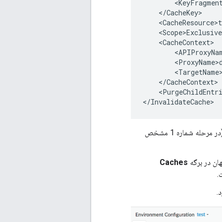
        <KeyFragment
    </CacheKey>

    <CacheResource>t
    <Scope>Exclusive
    <CacheContext>

        <APIProxyNam
        <ProxyName>d
        <TargetName>
    </CacheContext>

    <PurgeChildEntri
بررسی کنید که آیا کش (تعیین شده در مرحله شماره 1) در محیط خاصی تعریف شده است (در مرحله شماره 1 مشخص
ان در برگه
Caches
.
.