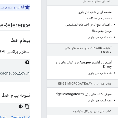
راهنمای خطای محصول
آیا این راهنمای عی
مقدمه ای بر کتاب های بازی
دسته بندی مشکلات
ce
Reference
راهنمای جمع آوری اطلاعات تشخیصی
مرجع پیغام خطا
همه کتاب های بازی
پیغام خطا
آداپتور APIGEE برای کتاب های بازی
استقرار پراکسی API از طریق Edge UI یا Edge management API با این پیام خطا انجام نمی شود:
ENVOY
آشنایی با آداپتور Apigee برای کتاب های بازی
Envoy
همه کتاب های بازی
کتاب های بازی EDGE MICROGATEWAY
نمونه پیام خطا
معرفی کتاب های بازی Edge Microgateway
همه کتاب های بازی
کتاب های بازی پورتال یکپارچه
oken
.
Context
Revision
:
2
;
APIProxy
:
TestCache
;
Organizatio