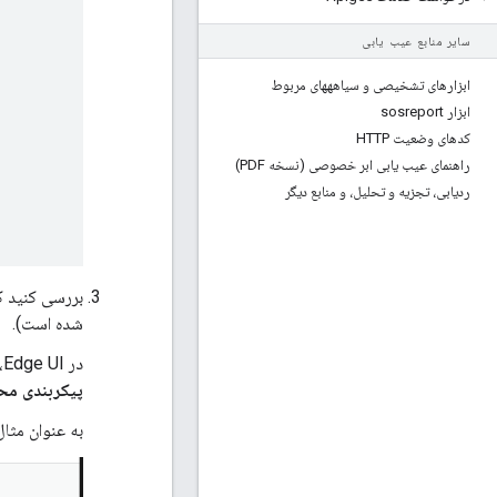
سایر منابع عیب یابی
ابزارهای تشخیصی و سیاهههای مربوط
ابزار sosreport
کدهای وضعیت HTTP
راهنمای عیب یابی ابر خصوصی (نسخه PDF)
ردیابی، تجزیه و تحلیل، و منابع دیگر
شده است).
در Edge UI، به
پیکربندی م
به عنوان مثال