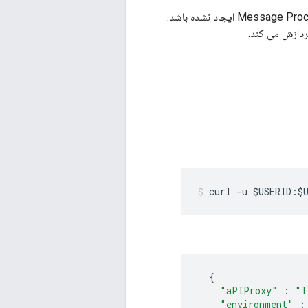
این خطا در صورتی رخ می دهد که حافظه پنهان ذکر شده در پیام خطا روی یک جزء خاص Message Processor ایجاد نشده باشد.
curl -u $USERID:$
{
"aPIProxy"
:
"T
"environment"
: