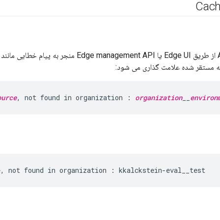
Cac
ource
, not found in organization : 
organization
__
environ