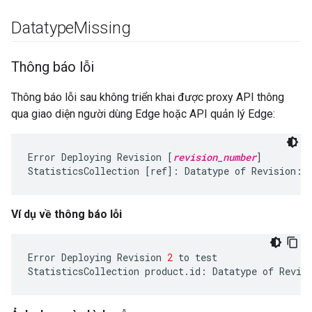
Datatype
Missing
Thông báo lỗi
Thông báo lỗi sau không triển khai được proxy API thông
qua giao diện người dùng Edge hoặc API quản lý Edge:
Error Deploying Revision [
revision_number
]

StatisticsCollection [ref]: Datatype of Revision:[
Ví dụ về thông báo lỗi
Error
Deploying
Revision
2
to
test
StatisticsCollection
product
.
id
:
Datatype
of
Revis