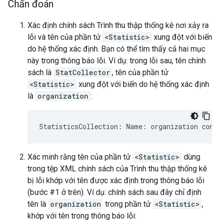
Chẩn đoán
Xác định chính sách Trình thu thập thống kê nơi xảy ra
lỗi và tên của phần tử
<Statistic>
xung đột với biến
do hệ thống xác định. Bạn có thể tìm thấy cả hai mục
này trong thông báo lỗi. Ví dụ: trong lỗi sau, tên chính
sách là
StatCollector
, tên của phần tử
<Statistic>
xung đột với biến do hệ thống xác định
là
organization
:
StatisticsCollection
:
Name
:
organization
conf
Xác minh rằng tên của phần tử
<Statistic>
dùng
trong tệp XML chính sách của Trình thu thập thống kê
bị lỗi khớp với tên được xác định trong thông báo lỗi
(bước #1 ở trên). Ví dụ: chính sách sau đây chỉ định
tên là
organization
trong phần tử
<Statistic>
,
khớp với tên trong thông báo lỗi: