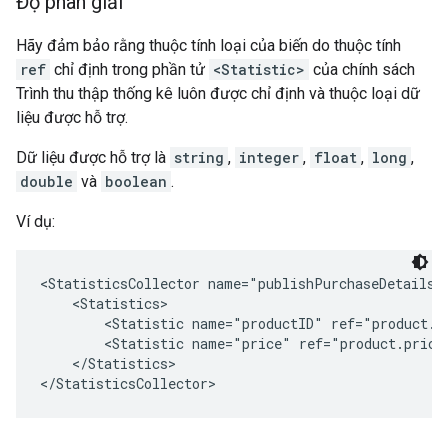
Độ phân giải
Hãy đảm bảo rằng thuộc tính loại của biến do thuộc tính
ref
chỉ định trong phần tử
<Statistic>
của chính sách
Trình thu thập thống kê luôn được chỉ định và thuộc loại dữ
liệu được hỗ trợ.
Dữ liệu được hỗ trợ là
string
,
integer
,
float
,
long
,
double
và
boolean
.
Ví dụ:
<StatisticsCollector name="publishPurchaseDetails">
    <Statistics>

        <Statistic name="productID" ref="product.i
        <Statistic name="price" ref="product.price
    </Statistics>
