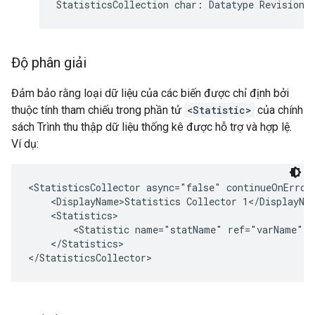
StatisticsCollection
char
:
Datatype
Revision
:
Độ phân giải
Đảm bảo rằng loại dữ liệu của các biến được chỉ định bởi
thuộc tính tham chiếu trong phần tử
<Statistic>
của chính
sách Trình thu thập dữ liệu thống kê được hỗ trợ và hợp lệ.
Ví dụ:
<StatisticsCollector async="false" continueOnError
    <DisplayName>Statistics Collector 1</DisplayNam
    <Statistics>

        <Statistic name="statName" ref="varName" 
t
    </Statistics>
