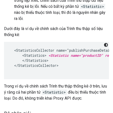
trong tệp XML chính sách của Trình thu thập dữ liệu
thống kê bị lỗi. Nếu có bất kỳ phần tử
<Statistic>
nào bị thiếu thuộc tính loại, thì đó là nguyên nhân gây
ra lỗi.
Dưới đây là ví dụ về chính sách của Trình thu thập số liệu
thống kê:
  <StatisticsCollector name="publishPurchaseDetails
      <Statistics>
<Statistic name="productID" ref=
      </Statistics>

  </StatisticsCollector>

Trong ví dụ về chính sách Trình thu thập thống kê ở trên, lưu
ý rằng cả hai phần tử
<Statistic>
đều bị thiếu thuộc tính
loại. Do đó, không triển khai Proxy API được.