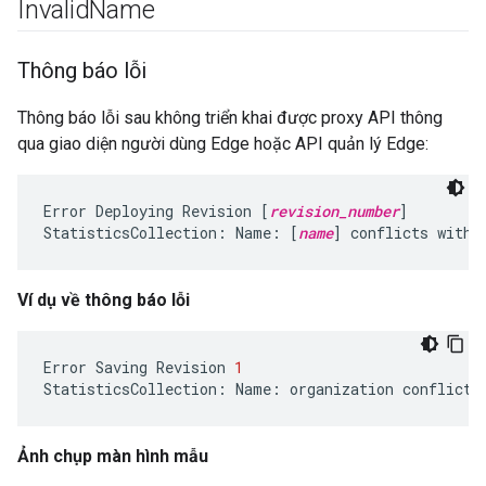
Invalid
Name
Thông báo lỗi
Thông báo lỗi sau không triển khai được proxy API thông
qua giao diện người dùng Edge hoặc API quản lý Edge:
Error Deploying Revision [
revision_number
]

StatisticsCollection: Name: [
name
] conflicts with 
Ví dụ về thông báo lỗi
Error
Saving
Revision
1
StatisticsCollection
:
Name
:
organization
conflicts
Ảnh chụp màn hình mẫu