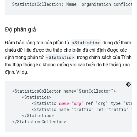
StatisticsCollection
:
Name
:
organization
conflicts
Độ phân giải
Đảm bảo rằng tên của phần tử
<Statistic>
dùng để tham
chiếu dữ liệu được thu thập cho biến đã chỉ định được xác
định trong phần tử
<Statistic>
trong chính sách của Trình
thu thập thống kê không giống với các biến do hệ thống xác
định. Ví dụ:
<StatisticsCollector name="StatCollector">

    <Statistics>

        <Statistic 
name="org"
 ref="org" type="strin
        <Statistic name="traffic" ref="traffic" typ
    </Statistics>
