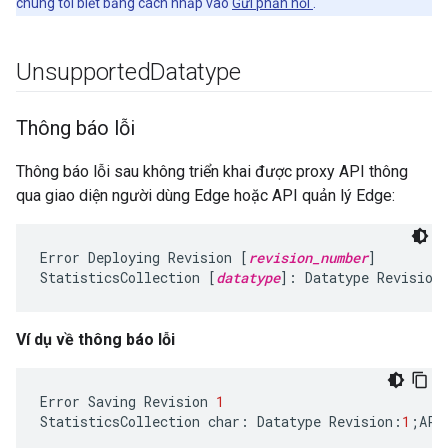
chúng tôi biết bằng cách nhấp vào
Gửi phản hồi
.
Unsupported
Datatype
Thông báo lỗi
Thông báo lỗi sau không triển khai được proxy API thông
qua giao diện người dùng Edge hoặc API quản lý Edge:
Error Deploying Revision [
revision_number
]

StatisticsCollection [
datatype
]: Datatype Revision
Ví dụ về thông báo lỗi
Error
Saving
Revision
1
StatisticsCollection
char
:
Datatype
Revision
:
1
;
API