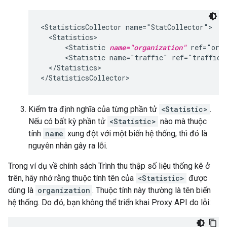
<StatisticsCollector name="StatCollector">

  <Statistics>

      <Statistic 
name="organization"
 ref="orga
      <Statistic name="traffic" ref="traffic" 
  </Statistics>

Kiểm tra định nghĩa của từng phần tử
<Statistic>
.
Nếu có bất kỳ phần tử
<Statistic>
nào mà thuộc
tính
name
xung đột với một biến hệ thống, thì đó là
nguyên nhân gây ra lỗi.
Trong ví dụ về chính sách Trình thu thập số liệu thống kê ở
trên, hãy nhớ rằng thuộc tính tên của
<Statistic>
được
dùng là
organization
. Thuộc tính này thường là tên biến
hệ thống. Do đó, bạn không thể triển khai Proxy API do lỗi: