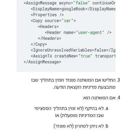
<
AssignMessage
async
=
"false"
continueOnError
=
<
DisplayName>googleBook
<
/
DisplayName
<
Properties
/
<
Copy
source
=
"var"
<
Headers
<
Header
name
=
"user-agent"
/
<
/
Headers
<
/
Copy
<
IgnoreUnresolvedVariables>false
<
/
IgnoreUnr
<
AssignTo
createNew
=
"true"
transport
=
"http
<
/
AssignMessage
החליטו אם המשתנה מוגדר וזמין בתהליך שבו
מתבצעת מדיניות הקצאת הודעה.
אם המשתנה הוא:
לא בהיקף (לא זמין בתהליך הספציפי
שבו המדיניות מופעלת) או
לא ניתן לפתרון (לא מוגדר)