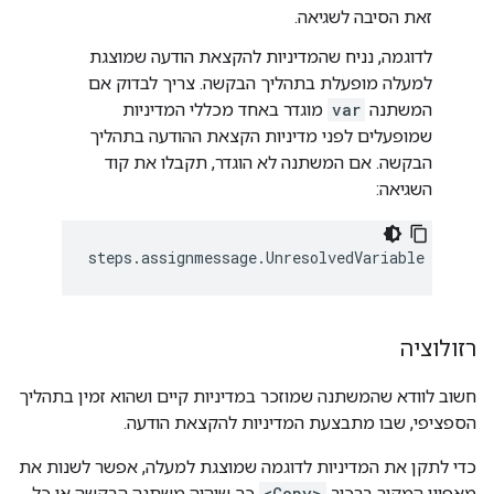
זאת הסיבה לשגיאה.
לדוגמה, נניח שהמדיניות להקצאת הודעה שמוצגת
למעלה מופעלת בתהליך הבקשה. צריך לבדוק אם
המשתנה
var
מוגדר באחד מכללי המדיניות
שמופעלים לפני מדיניות הקצאת ההודעה בתהליך
הבקשה. אם המשתנה לא הוגדר, תקבלו את קוד
השגיאה:
steps
.
assignmessage
.
UnresolvedVariable
רזולוציה
חשוב לוודא שהמשתנה שמוזכר במדיניות קיים ושהוא זמין בתהליך
הספציפי, שבו מתבצעת המדיניות להקצאת הודעה.
כדי לתקן את המדיניות לדוגמה שמוצגת למעלה, אפשר לשנות את
מאפיין המקור ברכיב
<Copy>
כך שיהיה משתנה הבקשה או כל