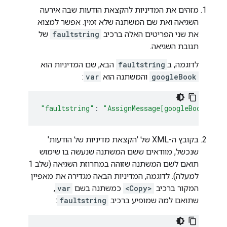
מזהים את המדיניות להקצאת הודעות שבה אירעה
השגיאה ואת שם המשתנה שלא זמין. אפשר למצוא
את שני הפריטים האלה ברכיב
faultstring
של
תגובת השגיאה.
לדוגמה, ב
faultstring
הבא, שם המדיניות הוא
googleBook
והמשתנה הוא
var
:
"faultstring"
:
"AssignMessage[googleBook]: un
בקובץ ה-XML של 'הקצאת מדיניות של הודעות'
שנכשל, מוודאים ששם המשתנה שנעשה בו שימוש
תואם לשם המשתנה שזוהה במחרוזת השגיאה (שלב 1
למעלה). לדוגמה, המדיניות הבאה מגדירה את מאפיין
המקור ברכיב
<Copy>
כמשתנה בשם
var
,
שתואם למה שמופיע ברכיב
faultstring
: