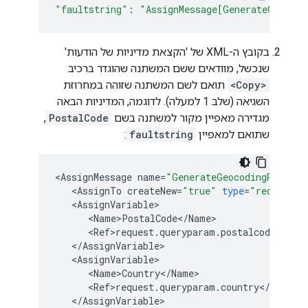
"faultstring"
:
"AssignMessage[GenerateGeocodi
בקובץ ה-XML של 'הקצאת מדיניות של הודעות'
שנכשל, מוודאים ששם המשתנה שהוגדר ברכיב
<Copy>
תואם לשם המשתנה שזוהה במחרוזת
השגיאה (שלב 1 למעלה). לדוגמה, המדיניות הבאה
מגדירה מאפיין מקור למשתנה בשם
PostalCode
,
שתואם למאפיין
faultstring
:
<
AssignMessage
name
=
"GenerateGeocodingRequest
<
AssignTo
createNew
=
"true"
type
=
"request"
>
<
AssignVariable
<
Name>PostalCode
<
/
Name
<
Ref>request
.
queryparam
.
postalcode
<
/
Ref
<
/
AssignVariable
<
AssignVariable
<
Name>Country
<
/
Name
<
Ref>request
.
queryparam
.
country
<
/
Ref
<
/
AssignVariable