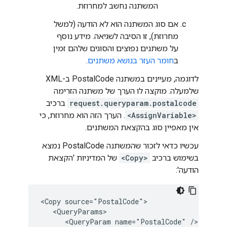
המשתנה נחשב למחרוזת.
אם סוג המשתנה הוא לא הודעה (למשל
מחרוזת), זו הסיבה לשגיאה. מידע נוסף
על משתנים נפוצים והסוגים שלהם זמין
ב
חומר העזר בנושא משתנים
.
לדוגמה, מעיינים במשתנה PostalCode ב-XML
שלמעלה. מוקצה לו הערך של משתנה הזרימה
request.queryparam.postalcode
ברכיב
<AssignVariable>
. הערך הזה הוא מחרוזת, כי
אין מאפיין סוג בהקצאת המשתנים.
עכשיו כדאי לזכור שהמשתנה PostalCode נמצא
בשימוש ברכיב
<Copy>
של המדיניות 'הקצאת
הודעה':
<Copy source="PostalCode">

   <QueryParams>

      <QueryParam name="PostalCode" />
