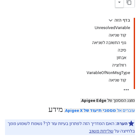
בדף הזה
UnresolvedVariable
קוד שגיאה
גוף התשובה לשגיאה
סיבה
אבחון
רזולוציה
VariableOfNonMsgType
קוד שגיאה
מוצג המסמך של
Apigee Edge
.
מידע
עוברים אל
מסמכי תיעוד של Apigee X
.
הערה:
האם המדריך הזה לפתרון בעיות עזר לך? נשמח לשמוע ממך
בלחיצה על
שליחת משוב