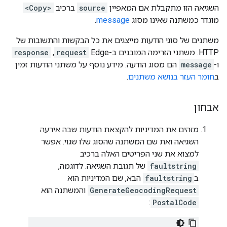
השגיאה הזו מתקבלת אם המאפיין
source
ברכיב
<Copy>
מוגדר כמשתנה שאינו מסוג
message
.
משתנים של סוגי הודעות מייצגים את כל הבקשות והתשובות של
HTTP. משתני הזרימה המובנים ב-Edge
request
,
response
ו-
message
הם מסוג הודעה. מידע נוסף על משתני הודעות זמין
ב
חומר העזר בנושא משתנים
.
אבחון
מזהים את המדיניות להקצאת הודעות שבה אירעה
השגיאה ואת שם המשתנה שהסוג שלו שגוי. אפשר
למצוא את שני הפריטים האלה ברכיב
faultstring
של תגובת השגיאה. לדוגמה,
ב
faultstring
הבא, שם המדיניות הוא
GenerateGeocodingRequest
והמשתנה הוא
:
PostalCode