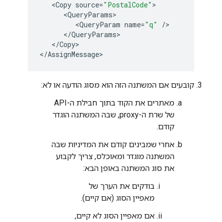
<
Copy
source
=
"PostalCode"
<
QueryParams
<
QueryParam
name
=
"q"
/
<
/
QueryParams
<
/
Copy
>

<
/
AssignMessage
קובעים אם המשתנה הזה הוא מסוג הודעה או לא:
מאתרים את הקוד בתוך חבילת ה-API
של שרת ה-proxy, שבה המשתנה הוגדר
קודם.
אחרי שמבינים קודם את המדיניות שבה
המשתנה מוגדר ומאוכלס, צריך לקבוע
את סוג המשתנה באופן הבא:
בודקים את הערך של
מאפיין הסוג (אם קיים).
אם מאפיין הסוג לא קיים,