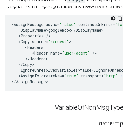
משתנה מותאם אישית אחר מסוג הודעה שקיים בתהליך הבקשה.
<
AssignMessage
async
=
"false"
continueOnError
=
"fals
<
DisplayName>googleBook
<
/
DisplayName
<
Properties
/
<
Copy
source
=
"request"
<
Headers
<
Header
name
=
"user-agent"
/
<
/
Headers
<
/
Copy
<
IgnoreUnresolvedVariables>false
<
/
IgnoreUnresolv
<
AssignTo
createNew
=
"true"
transport
=
"http"
typ
<
/
AssignMessage
Variable
Of
Non
Msg
Type
קוד שגיאה