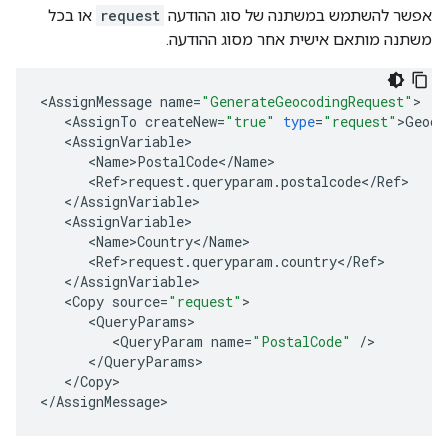
אפשר להשתמש במשתנה של סוג ההודעה
request
או בכל
משתנה מותאם אישית אחר מסוג ההודעה.
<
AssignMessage
name
=
"GenerateGeocodingRequest"
<
AssignTo
createNew
=
"true"
type
=
"request"
>
Geoco
<
AssignVariable
<
Name>PostalCode
<
/
Name
<
Ref>request
.
queryparam
.
postalcode
<
/
Ref
<
/
AssignVariable
<
AssignVariable
<
Name>Country
<
/
Name
<
Ref>request
.
queryparam
.
country
<
/
Ref
<
/
AssignVariable
<
Copy
source
=
"request"
<
QueryParams
<
QueryParam
name
=
"PostalCode"
/
<
/
QueryParams
<
/
Copy
>

<
/
AssignMessage