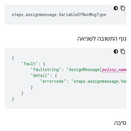
steps
.
assignmessage
.
VariableOfNonMsgType
גוף התשובה לשגיאה
{
"fault"
:
{
"faultstring"
:
"AssignMessage[
policy_name
"detail"
:
{
"errorcode"
:
"steps.assignmessage.Vari
}
}
}
סיבה