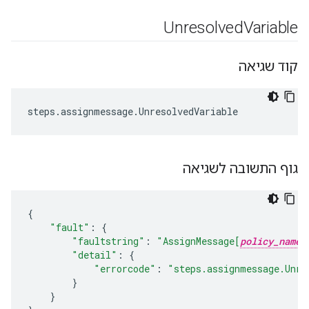
Unresolved
Variable
קוד שגיאה
steps
.
assignmessage
.
UnresolvedVariable
גוף התשובה לשגיאה
{
"fault"
:
{
"faultstring"
:
"AssignMessage[
policy_name
"detail"
:
{
"errorcode"
:
"steps.assignmessage.Unre
}
}