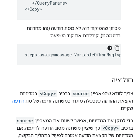
   </QueryParams>

מכיוון שהמיקוד הוא לא מסוג הודעה (זהו מחרוזת
בדוגמה זו), קיבלתם את קוד השגיאה:
steps
.
assignmessage
.
VariableOfNonMsgType
רזולוציה
צריך לוודא שהמאפיין
source
ברכיב
<Copy>
במדיניות
הקצאת ההודעה שנכשלה מוגדר כמשתנה זרימה של סוג
הודעה
שקיים.
כדי לתקן את המדיניות, אפשר לשנות את המאפיין
source
ברכיב
<Copy>
כך שיציין משתנה מסוג הודעה. לדוגמה, אם
המדיניות של הקצאת הודעה אמורה לפעול בתהליך הבקשה,