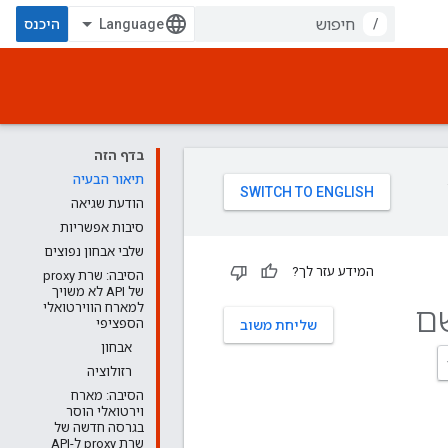
/
היכנס
בדף הזה
תיאור הבעיה
הודעת שגיאה
סיבות אפשריות
שלבי אבחון נפוצים
המידע עזר לך?
הסיבה: שרת proxy
של API לא משויך
ח: <שם
למארח הווירטואלי
הספציפי
שליחת משוב
אבחון
רזולוציה
הסיבה: מארח
וירטואלי הוסר
בגרסה חדשה של
שרת proxy ל-API