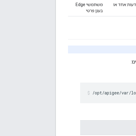
פרוס במעבד הודעות אחד או
משתמשי Edge
בענן פרטי
ם:
/opt/apigee/var/lo