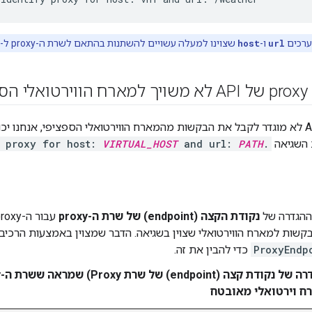
רכים
url
ו-
host
שצוינו למעלה עשויים להשתנות בהתאם לשרת ה-proxy ל-API שבה נתקלתם בבעיה.
פי
השגיאה
.
PATH
and url:
VIRTUAL_HOST
y proxy for host:
ההגדרה של
נקודת הקצה (endpoint) של שרת ה-proxy
שות למארח הווירטואלי שצוין בשגיאה. הדבר שמצוין באמצעות הרכיב
ProxyEndp
כדי להבין את זה.
ח וירטואלי מאובטח