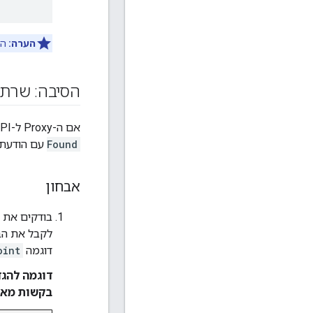
הערה:
הע
הסיבה: שרת proxy של API לא משויך למארח הווירטואלי הספצי
אם ה-Proxy ל-API לא מוגדר לקבל את הבקשות מהמארח הווירטואלי הספציפי, אנחנו יכולים לקבל תשובה
Found
עם הודעת 
אבחון
בודקים את 
לקבל את הבק
דוגמה
oint
בקשות מאר