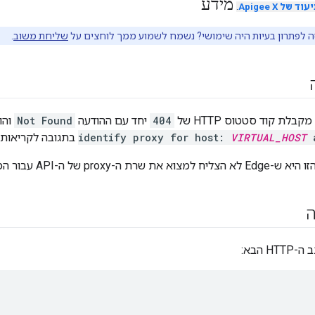
מידע
של Apigee X
.
 לפתרון בעיות היה שימושי? נשמח לשמוע ממך לוחצים על
שליחת משוב
.
לת קוד סטטוס HTTP של
404
יחד עם ההודעה
Not Found
והו
a
VIRTUAL_HOST
identify proxy for host:
בתגובה לקריאות ל-PI
 עבור המארח והנתיב הווירטואלי שצוינו.
ה
 הבא: