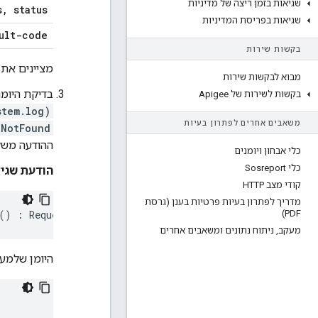
שגיאות בזמן ריצה של מדיניות
s
,
status
שגיאות בפריסת המדיניות
ult-code
בקשות שירות
מציינים את 
מבוא לבקשות שירות
בדיקת היומנ
בקשות לשירות של Apigee
stem.log)
משאבים אחרים לפתרון בעיות
nNotFound
ההודעה משלב 2 של בקשת ה
כלי אבחון ויומנים
כלי Sosreport
הודעת שגיא
קודי מצב HTTP
מדריך לפתרון בעיות פרטיות בענן (גרסת
PDF)
()
:
Request
:
POST
,
uri
:/
weather
,
message
Id
:
null
,
excep
מעקב
,
ניתוח נתונים ומשאבים אחרים
היומן שלמעל