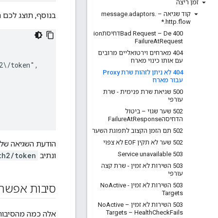
זמן ריצה
קוד שגיאה – message
.
adaptors
.
בנוסף, תוצג לכם 
*
.
http
.
flow
400 Bad Request – Deדחיסתion
Failure
At
Request
404 מארחים וירטואליים מרובים
עם אותו כינוי מארח
\/token",

404 לא ניתן לזהות שרת Proxy
עבור מארח
500 שגיאת שרת פנימית - שרת
עורפי
502 שער שגוי – ביטול
הדחיסהFailure
Response
At
502 תם הזמן הקצוב לתפוגת השער
502 שער לא תקין EOF לא צפוי
הודעת השגיאה שלמעלה מציינת ש-Edge לא הצליח למצ
503 Service unavailable
ונתיב
th2/token
503 השירות לא זמין - שרת קצה
עורפי
503 השירות לא זמין - No
Active
סיבות אפשרי
Targets
503 השירות לא זמין – No
Active
Targets – Health
Check
Fails
אלה כמה מהסיבות 