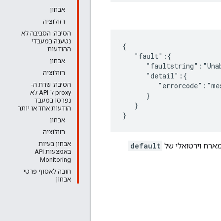
אבחון
רזולוציה
הסיבה: הסביבה לא
נטענה במעבדי
{

ההודעות
   "fault":{

אבחון
      "faultstring":"Unab
רזולוציה
      "detail":{

הסיבה: שרת ה-
         "errorcode":"mes
proxy ל-API לא
      }

נפרסו במעבד
   }

הודעות אחד או יותר
}
אבחון
רזולוציה
אבחון בעיות
default
באמצעות API
Monitoring
חובה לאסוף פרטי
אבחון