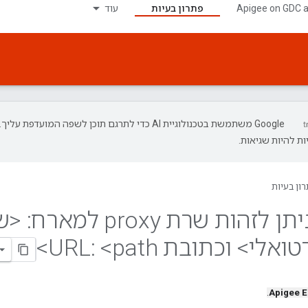
‫Apigee on GDC 
פתרון בעיות
עוד
‫Google משתמשת בטכנולוגיית AI כדי לתרגם תוכן לשפה המועדפת עליך.
ת להיות שגיאות.
ון בעיות
404 לא ניתן לזהות שרת proxy למאר
י> וכתובת URL: <path>
.
Apigee 