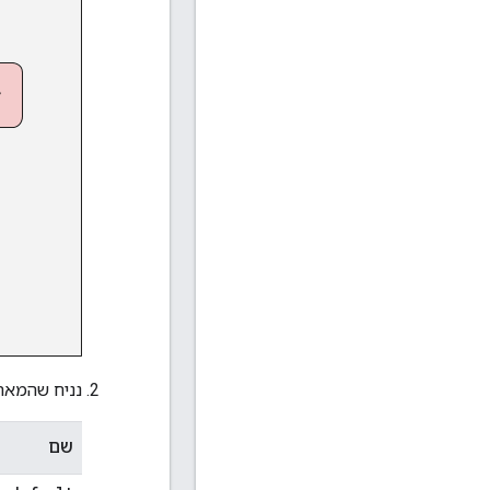
נניח שהמארח
שם