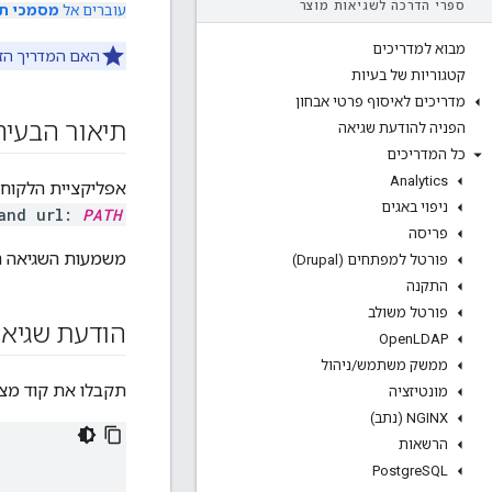
ספרי הדרכה לשגיאות מוצר
עוברים אל
מסמכי תיעוד 
מבוא למדריכים
האם המדריך הזה
קטגוריות של בעיות
מדריכים לאיסוף פרטי אבחון
תיאור הבעיה
הפניה להודעת שגיאה
כל המדריכים
Analytics
אפליקציית הלקוח מקב
ניפוי באגים
nd url:
PATH
פריסה
משמעות השגיאה הזו היא ש-Edge לא הצליח למצוא את שרת ה-proxy של ה-API
פורטל למפתחים (Drupal)
התקנה
פורטל משולב
הודעת שגיא
Open
LDAP
ממשק משתמש
/
ניהול
תקבלו את קוד מצב ה-HTTP
מונטיזציה
NGINX (נתב)
הרשאות
Postgre
SQL