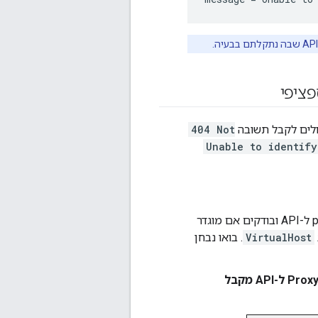
404 Not
Unable to identif
עבור ה-proxy ל-API ובודקים אם מוגדר
VirtualHost
. בואו נבחן
דוגמה להגדרה של נקודת קצה (endpoint) של שרת Proxy) שמראה ששרת ה-Proxy ל-API מקבל