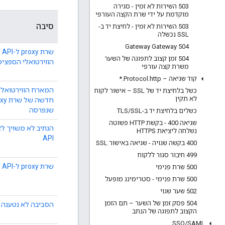
503 השירות לא זמין - סגירה
מוקדמת על ידי שרת הקצה העורפי
סיבה
503 השירות לא זמין - לחיצת יד ב-
SSL נכשלה
504 Gateway Gateway
שר
504 זמן קצוב לתפוגה של השער
הווירטואלי הספציפ
משרת קצה עורפי
קוד שגיאה – Protocol
http
.
.
*
המארח הווירטואלי
כשל בלחיצת יד של SSL – אישור לקוח
לא תקין
שנפרסה
כשלים בלחיצת יד ב-TLS
SSL
/
שגיאה 400 - בקשת HTTP פשוטה
נשלחה ליציאת HTTPS
API
400 בקשה שגויה - שגיאה באישור SSL
499 חיבור סגור ללקוח
שרת proxy ל-API לא פרוס בסביבה
500 שרת פנימי
500 שרת פנימי - סטרימינג מופעל
502 שער שגוי
504 פסק זמן של השער – תם הזמן
הסביבה לא נטענה 
הקצוב לתפוגה של הנתב
SSO
/
SAML