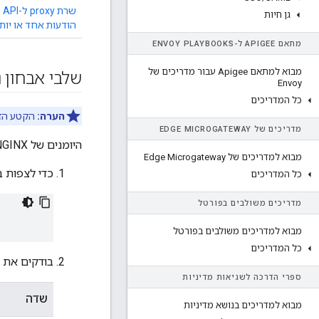
שר
גן חיות
הודעות אחד או יות
מתאם APIGEE ל-ENVOY PLAYBOOKS
מבוא למתאם Apigee עבור מדריכים של
שלבי אבחון נ
Envoy
כל המדריכים
הערה:
הקטע הזה
מדריכים של EDGE MICROGATEWAY
היומנים של NGINX ושל מעבד ההודעות יעזרו בפתרון השגיאה
מבוא למדריכים של Edge Microgateway
כדי לצפות ביומני NGINX, משתמשי
כל המדריכים
מדריכים משולבים בפורטל
מבוא למדריכים משולבים בפורטל
כל המדריכים
בודקים את ה
ספרי הדרכה לשגיאות מדיניות
שדה
מבוא למדריכים בנושא מדיניות