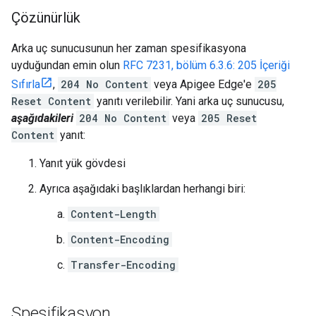
Çözünürlük
Arka uç sunucusunun her zaman spesifikasyona
uyduğundan emin olun
RFC 7231, bölüm 6.3.6: 205 İçeriği
Sıfırla
,
204 No Content
veya Apigee Edge'e
205
Reset Content
yanıtı verilebilir. Yani arka uç sunucusu,
aşağıdakileri
204 No Content
veya
205 Reset
Content
yanıt:
Yanıt yük gövdesi
Ayrıca aşağıdaki başlıklardan herhangi biri:
Content-Length
Content-Encoding
Transfer-Encoding
Spesifikasyon