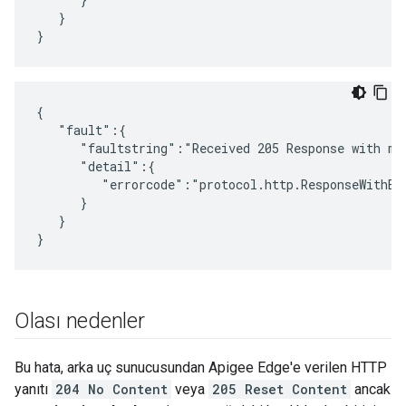
   }

}
{

   "fault":{

      "faultstring":"Received 205 Response with mes
      "detail":{

         "errorcode":"protocol.http.ResponseWithBod
      }

   }

}
Olası nedenler
Bu hata, arka uç sunucusundan Apigee Edge'e verilen HTTP
yanıtı
204 No Content
veya
205 Reset Content
ancak