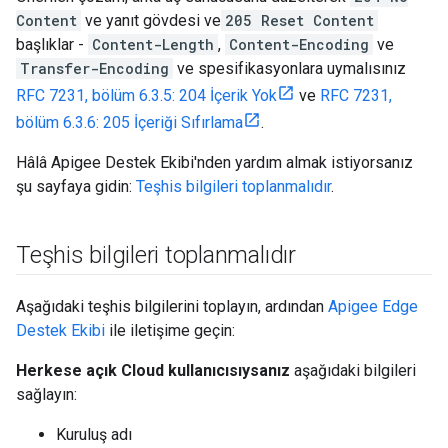
Content
ve yanıt gövdesi ve
205 Reset Content
başlıklar -
Content-Length
,
Content-Encoding
ve
Transfer-Encoding
ve spesifikasyonlara uymalısınız
RFC 7231, bölüm 6.3.5: 204 İçerik Yok
ve
RFC 7231,
bölüm 6.3.6: 205 İçeriği Sıfırlama
.
Hâlâ Apigee Destek Ekibi'nden yardım almak istiyorsanız
şu sayfaya gidin:
Teşhis bilgileri toplanmalıdır
.
Teşhis bilgileri toplanmalıdır
Aşağıdaki teşhis bilgilerini toplayın, ardından
Apigee Edge
Destek Ekibi
ile iletişime geçin:
Herkese açık Cloud kullanıcısıysanız
aşağıdaki bilgileri
sağlayın:
Kuruluş adı