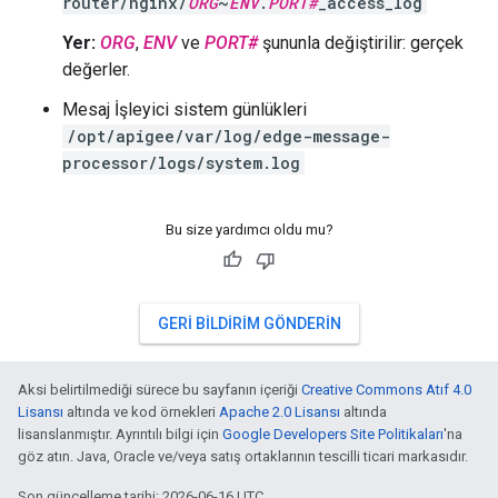
router/nginx/
ORG
~
ENV
.
PORT#
_access_log
Yer:
ORG
,
ENV
ve
PORT#
şununla değiştirilir: gerçek
değerler.
Mesaj İşleyici sistem günlükleri
/opt/apigee/var/log/edge-message-
processor/logs/system.log
Bu size yardımcı oldu mu?
GERI BILDIRIM GÖNDERIN
Aksi belirtilmediği sürece bu sayfanın içeriği
Creative Commons Atıf 4.0
Lisansı
altında ve kod örnekleri
Apache 2.0 Lisansı
altında
lisanslanmıştır. Ayrıntılı bilgi için
Google Developers Site Politikaları
'na
göz atın. Java, Oracle ve/veya satış ortaklarının tescilli ticari markasıdır.
Son güncelleme tarihi: 2026-06-16 UTC.