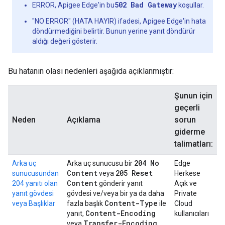
502 Bad Gateway
ERROR, Apigee Edge'in bu
koşullar.
"NO ERROR" (HATA HAYIR) ifadesi, Apigee Edge'in hata
döndürmediğini belirtir. Bunun yerine yanıt döndürür
aldığı değeri gösterir.
Bu hatanın olası nedenleri aşağıda açıklanmıştır:
Şunun için
geçerli
Neden
Açıklama
sorun
giderme
talimatları:
204 No
Arka uç
Arka uç sunucusu bir
Edge
Content
205 Reset
sunucusundan
veya
Herkese
Content
204 yanıtı olan
gönderir yanıt
Açık ve
yanıt gövdesi
gövdesi ve/veya bir ya da daha
Private
Content-Type
veya Başlıklar
fazla başlık
ile
Cloud
Content-Encoding
yanıt,
kullanıcıları
Transfer-Encoding
veya
.