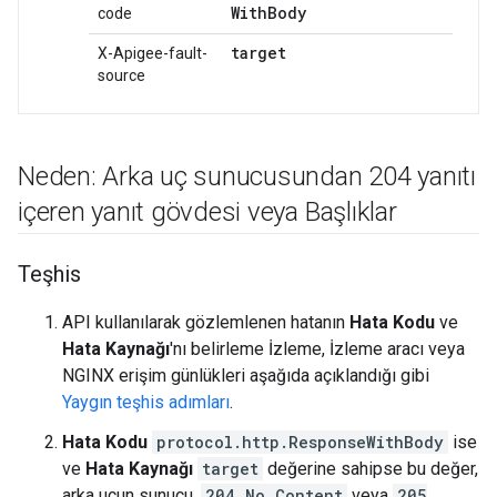
With
Body
code
target
X-Apigee-fault-
source
Neden: Arka uç sunucusundan 204 yanıtı
içeren yanıt gövdesi veya Başlıklar
Teşhis
API kullanılarak gözlemlenen hatanın
Hata Kodu
ve
Hata Kaynağı
'nı belirleme İzleme, İzleme aracı veya
NGINX erişim günlükleri aşağıda açıklandığı gibi
Yaygın teşhis adımları
.
Hata Kodu
protocol.http.ResponseWithBody
ise
ve
Hata Kaynağı
target
değerine sahipse bu değer,
arka ucun sunucu,
204 No Content
veya
205