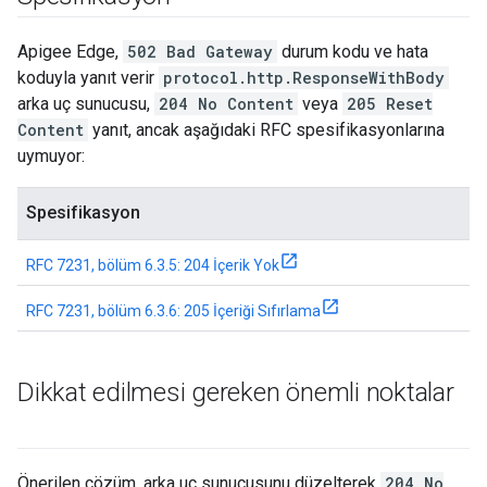
Apigee Edge,
502 Bad Gateway
durum kodu ve hata
koduyla yanıt verir
protocol.http.ResponseWithBody
arka uç sunucusu,
204 No Content
veya
205 Reset
Content
yanıt, ancak aşağıdaki RFC spesifikasyonlarına
uymuyor:
Spesifikasyon
RFC 7231, bölüm 6.3.5: 204 İçerik Yok
RFC 7231, bölüm 6.3.6: 205 İçeriği Sıfırlama
Dikkat edilmesi gereken önemli noktalar
Önerilen çözüm, arka uç sunucusunu düzelterek
204 No