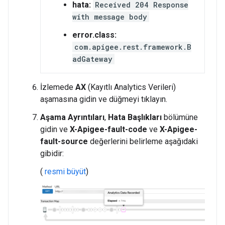
hata:
Received 204 Response
with message body
error.class:
com.apigee.rest.framework.B
adGateway
İzlemede
AX
(Kayıtlı Analytics Verileri)
aşamasına gidin ve düğmeyi tıklayın.
Aşama Ayrıntıları
,
Hata Başlıkları
bölümüne
gidin ve
X-Apigee-fault-code
ve
X-Apigee-
fault-source
değerlerini belirleme aşağıdaki
gibidir:
(
resmi büyüt
)