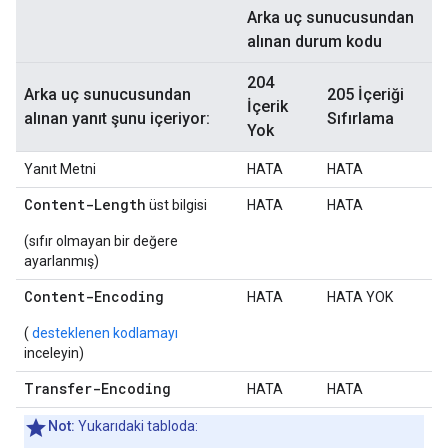
Arka uç sunucusundan
alınan durum kodu
204
Arka uç sunucusundan
205 İçeriği
İçerik
alınan yanıt şunu içeriyor:
Sıfırlama
Yok
Yanıt Metni
HATA
HATA
Content-Length
üst bilgisi
HATA
HATA
(sıfır olmayan bir değere
ayarlanmış)
Content-Encoding
HATA
HATA YOK
(
desteklenen kodlamayı
inceleyin)
Transfer-Encoding
HATA
HATA
Not:
Yukarıdaki tabloda: