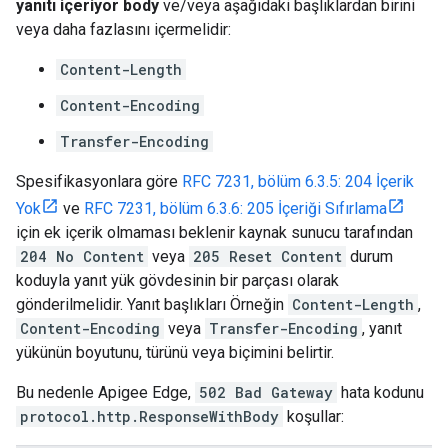
yanıtı içeriyor body
ve/veya aşağıdaki başlıklardan birini
veya daha fazlasını içermelidir:
Content-Length
Content-Encoding
Transfer-Encoding
Spesifikasyonlara göre
RFC 7231, bölüm 6.3.5: 204 İçerik
Yok
ve
RFC 7231, bölüm 6.3.6: 205 İçeriği Sıfırlama
için ek içerik olmaması beklenir kaynak sunucu tarafından
204 No Content
veya
205 Reset Content
durum
koduyla yanıt yük gövdesinin bir parçası olarak
gönderilmelidir. Yanıt başlıkları Örneğin
Content-Length
,
Content-Encoding
veya
Transfer-Encoding
, yanıt
yükünün boyutunu, türünü veya biçimini belirtir.
Bu nedenle Apigee Edge,
502 Bad Gateway
hata kodunu
protocol.http.ResponseWithBody
koşullar: