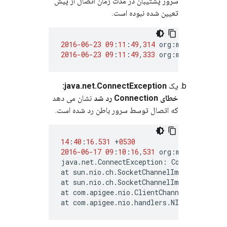
سرور پشتیبان در مدت زمان اتصال از پیش
تعیین شده نبوده است.
2016
-06
-23
09
:
11
:
49
,
314
org
:
myorg
env
:
pr
2016
-06
-23
09
:
11
:
49
,
333
org
:
myorg
env
:
pr
یک
java.net.ConnectException:
خطای Connection رد شد
نشان می دهد
که اتصال توسط سرور باطن رد شده است.
14
:
40
:
16.531
+
0530
2016
-06
-17
09
:
10
:
16
,
531
org
:
myorg
env
:
pr
java
.
net
.
ConnectException
:
Connection
re
at
sun
.
nio
.
ch
.
SocketChannelImpl
.
checkCon
at
sun
.
nio
.
ch
.
SocketChannelImpl
.
finishCo
at
com
.
apigee
.
nio
.
ClientChannel
.
finishCo
at
com
.
apigee
.
nio
.
handlers
.
NIOThread
.
run