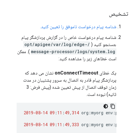
تشخیص
شناسه پیام درخواست ناموفق را تعیین کنید.
شناسه پیام درخواست خاص را در گزارش پردازشگر پیام
جستجو کنید (
/opt/apigee/var/log/edge-
message-processor/logs/system.log
). ممکن
است خطاهای زیر را مشاهده کنید:
یک خطای
onConnectTimeout
نشان می دهد که
پردازشگر پیام قادر به اتصال به سرور پشتیبان در مدت
زمان توقف اتصال از پیش تعیین شده (پیش فرض: 3
ثانیه) نبوده است.
2019-08-14
09
:
11
:
49
,
314
org
:
myorg
env
:
prod
ap
2019-08-14
09
:
11
:
49
,
333
org
:
myorg
env
:
prod
ap