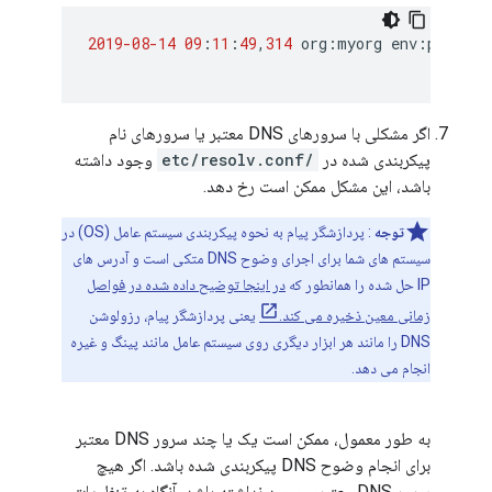
2019-08-14
09
:
11
:
49
,
314
org
:
myorg
env
:
prod
ap
اگر مشکلی با سرورهای DNS معتبر یا سرورهای نام
پیکربندی شده در
/etc/resolv.conf
وجود داشته
باشد، این مشکل ممکن است رخ دهد.
توجه
: پردازشگر پیام به نحوه پیکربندی سیستم عامل (OS) در
سیستم های شما برای اجرای وضوح DNS متکی است و آدرس های
IP حل شده را همانطور که
در اینجا توضیح داده شده در فواصل
زمانی معین ذخیره می کند.
یعنی پردازشگر پیام، رزولوشن
DNS را مانند هر ابزار دیگری روی سیستم عامل مانند پینگ و غیره
انجام می دهد.
به طور معمول، ممکن است یک یا چند سرور DNS معتبر
برای انجام وضوح DNS پیکربندی شده باشد. اگر هیچ
سرور DNS معتبری وجود نداشته باشد، آنگاه به تنظیمات