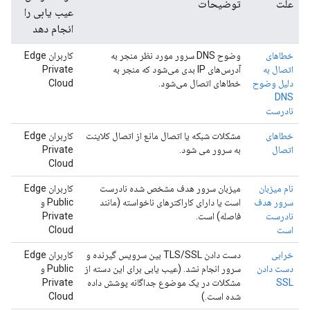
علت
توضیحات
عیب یابی را
انجام دهد
خطاهای
وضوح DNS سرور مورد نظر منجر به
کاربران Edge
اتصال به
آدرس‌های IP بدی می‌شود که منجر به
Private
دلیل وضوح
خطاهای اتصال می‌شود.
Cloud
DNS
نادرست
خطاهای
مشکلات شبکه یا اتصال مانع از اتصال کلاینت
کاربران Edge
اتصال
به سرور می شود.
Private
Cloud
نام میزبان
میزبان سرور هدف مشخص شده نادرست
کاربران Edge
سرور هدف
است یا دارای کاراکترهای ناخواسته (مانند
Public و
نادرست
فاصله) است.
Private
است
Cloud
خرابی
دست دادن TLS/SSL بین سرویس گیرنده و
کاربران Edge
دست دادن
سرور انجام نشد. (عیب یابی برای این دسته از
Public و
SSL
مشکلات در یک موضوع جداگانه پوشش داده
Private
شده است.)
Cloud