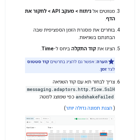
מנווטים אל
ניתוח > מעקב API > לחקור את
הדף
.
בוחרים את מסגרת הזמן הספציפית שבה
הבחנתם בשגיאות.
הציגו את
קוד התקלה
ביחס ל-
Time
.
הערה:
אפשר גם להציג בתרשים
קוד סטטוס
לצד
זמן
.
צריך לבחור תא עם קוד השגיאה
messaging.adaptors.http.flow.SslH
andshakeFailed
כפי שמוצג למטה:
(
הצגת תמונה גדולה יותר
)