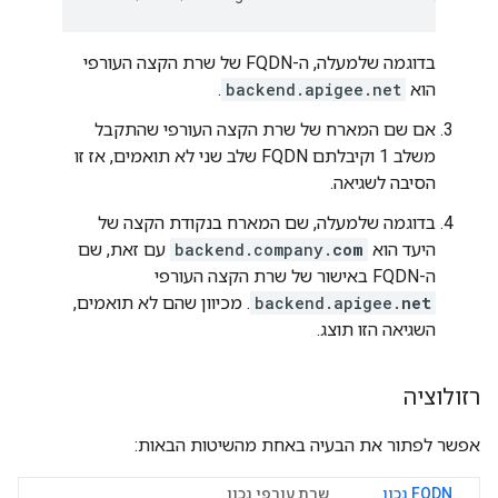
בדוגמה שלמעלה, ה-FQDN של שרת הקצה העורפי
הוא
backend.apigee.net
.
אם שם המארח של שרת הקצה העורפי שהתקבל
משלב 1 וקיבלתם FQDN שלב שני לא תואמים, אז זו
הסיבה לשגיאה.
בדוגמה שלמעלה, שם המארח בנקודת הקצה של
היעד הוא
com
backend.company.
עם זאת, שם
ה-FQDN באישור של שרת הקצה העורפי
net
backend.apigee.
. מכיוון שהם לא תואמים,
השגיאה הזו תוצג.
רזולוציה
אפשר לפתור את הבעיה באחת מהשיטות הבאות:
FQDN נכון
שרת עורפי נכון