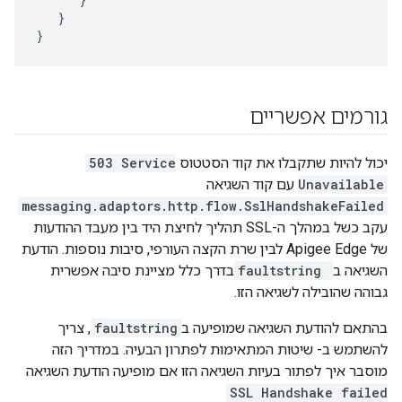
   }

}
גורמים אפשריים
יכול להיות שתקבלו את קוד הסטטוס
503 Service
Unavailable
עם קוד השגיאה
messaging.adaptors.http.flow.SslHandshakeFailed
עקב כשל במהלך ה-SSL תהליך לחיצת היד בין מעבד ההודעות
של Apigee Edge לבין שרת הקצה העורפי, סיבות נוספות. הודעת
השגיאה ב
faultstring
בדרך כלל מציינת סיבה אפשרית
גבוהה שהובילה לשגיאה הזו.
בהתאם להודעת השגיאה שמופיעה ב
faultstring
, צריך
להשתמש ב- שיטות המתאימות לפתרון הבעיה. במדריך הזה
מוסבר איך לפתור בעיות השגיאה הזו אם מופיעה הודעת השגיאה
SSL Handshake failed