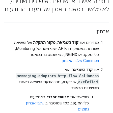
הסיבה: אישור או שרשרת אישורים שגויים
/
לא מלאים במאגר האמון של מעבד ההודעות
אבחון
מגדירים את
קוד השגיאה
,
מקור התקלה
של השגיאה
שזוהתה באמצעות ה-API יומני גישה של Monitoring,
כלי מעקב או NGINX, כפי שמוסבר במאמר
Common שלבי האבחון
.
אם
קוד השגיאה
הוא
messaging.adaptors.http.flow.SslHandsh
akeFailed
, אז לקבוע מהי הודעת השגיאה באחת
מהשיטות הבאות:
מוצאים את
error.cause
באמצעות
כלי המעקב כמו שמוסבר ב
שלבי אבחון
נפוצים