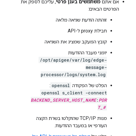
אם אתם
משתמשים בענן פרטי
, עליכם לספק את
הפרטים הבאים:
זוהתה הודעת שגיאה מלאה
חבילת proxy ל-API
קובץ המעקב שמציג את השגיאה
יומני מעבד ההודעות
/opt/apigee/var/log/edge-
message-
processor/logs/system.log
הפלט של הפקודה
openssl
:
openssl s_client -connect
BACKEND_SERVER_HOST_NAME
:
POR
T_#
מנות TCP/IP שהוקלטו בשרת הקצה
העורפי או במעבד ההודעות.