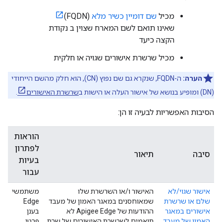
מכיל
שם דומיין כשיר מלא
(FQDN)
שאינו תואם לשם המארח שצוין ב נקודת
הקצה כיעד
מכיל שרשרת אישורים שגויה או חלקית
הערה:
ה-FQDN, שנקרא גם שם נפוץ (CN), הוא חלק מהשם הייחודי
(DN) ומופיע בנושא של אישור העלה או הישות ב
שרשרת האישורים
.
הסיבות האפשריות לבעיה זו הן:
הוראות
לפתרון
סיבה
תיאור
בעיות
עבור
אישור שגוי/לא
האישור ו/או השרשרת שלו
משתמשי
שלם או שרשרת
שמאוחסנים במאגר האמון של מעבד
Edge
אישורים במאגר
ההודעות של Apigee Edge לא
בענן
האמון של מעבד
תואמים לשרשרת האישורים של שרת
פרטי