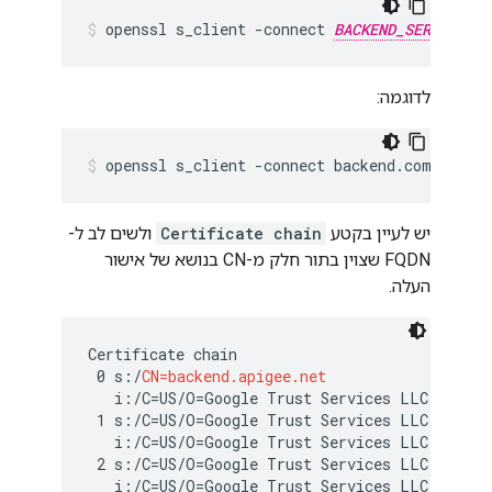
openssl s_client -connect 
BACKEND_SERVER_HOS
לדוגמה:
יש לעיין בקטע
Certificate chain
ולשים לב ל-
FQDN שצוין בתור חלק מ-CN בנושא של אישור
העלה.
Certificate chain

 0 s:/
CN=backend.apigee.net
   i:/C=US/O=Google Trust Services LLC/CN=GTS 
 1 s:/C=US/O=Google Trust Services LLC/CN=GTS 
   i:/C=US/O=Google Trust Services LLC/CN=GTS 
 2 s:/C=US/O=Google Trust Services LLC/CN=GTS 