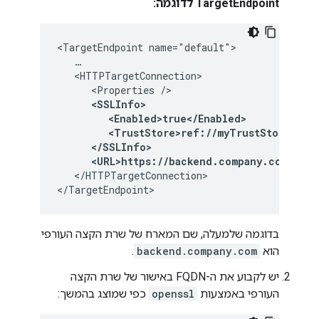
TargetEndpoint לדוגמה:
<TargetEndpoint name="default">

   …

   <HTTPTargetConnection>

      <Properties />

<SSLInfo>

         <Enabled>true</Enabled>

         <TrustStore>ref://myTrustStoreRef</
      </SSLInfo>

      <URL>https://backend.company.com/reso
   </HTTPTargetConnection>

</TargetEndpoint>
בדוגמה שלמעלה, שם המארח של שרת הקצה העורפי
הוא
backend.company.com
.
יש לקבוע את ה-FQDN באישור של שרת הקצה
העורפי באמצעות
openssl
כפי שמוצג בהמשך: