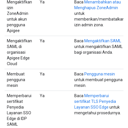
Mengaktifkan
Ya
Baca
Menambahkan atau
izin
Menghapus ZoneAdmin
ZoneAdmin
untuk
untuk akun
memberikan/membatalkan
pengguna
izin admin zona.
Apigee
Mengaktifkan
Ya
Baca
Mengaktifkan SAML
SAML di
untuk mengaktifkan SAML
organisasi
bagi organisasi Anda.
Apigee Edge
Cloud
Membuat
Ya
Baca
Pengguna mesin
pengguna
untuk membuat pengguna
mesin
mesin.
Memperbarui
Ya
Baca
Memperbarui
sertifikat
sertifikat TLS Penyedia
Penyedia
Layanan SSO Edge
untuk
Layanan SSO
mengetahui prosedurnya.
Edge di IDP
SAML