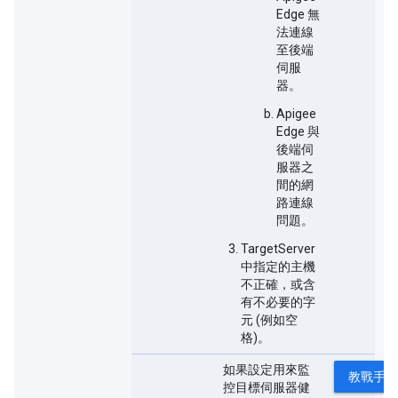
Edge 無
法連線
至後端
伺服
器。
Apigee
Edge 與
後端伺
服器之
間的網
路連線
問題。
TargetServer
中指定的主機
不正確，或含
有不必要的字
元 (例如空
格)。
如果設定用來監
教戰手冊
控目標伺服器健