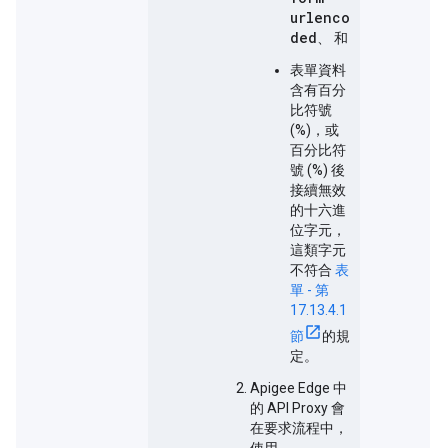
urlenco
ded
、 和
表單資料
含有百分
比符號
(%)，或
百分比符
號 (%) 後
接續無效
的十六進
位字元，
這類字元
不符合
表
單 - 第
17.13.4.1
節
的規
定。
Apigee Edge 中
的 API Proxy 會
在要求流程中，