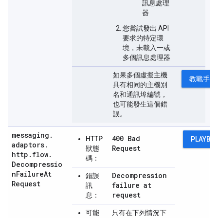
訊息處理
器
您嘗試發出 API
要求的特定環
境，未載入一或
多個訊息處理器
如果多個虛擬主機
教戰手冊
具有相同的主機別
名和通訊埠編號，
也可能發生這個錯
誤。
messaging
.
400 Bad
HTTP
PLAYBO
adaptors
.
Request
狀態
http
.
flow
.
碼：
Decompressio
n
Failure
At
Decompression
錯誤
Request
failure at
訊
request
息：
可能
只有在下列情況下