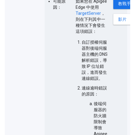
可能原
如果您在 Apigee
教戰手冊
因：
Edge 中使用
TargetServer
，
則在下列其中一
影片
種情況下會發生
這項錯誤：
自訂授權伺服
器對後端伺服
器主機的 DNS
解析錯誤，導
致 IP 位址錯
誤，進而發生
連線錯誤。
連線逾時錯誤
的原因：
後端伺
服器的
防火牆
限制會
導致
Apigee