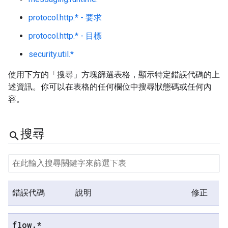
protocol.http.* - 要求
protocol.http.* - 目標
security.util.*
使用下方的「搜尋」方塊
篩選表格，顯示特定錯誤代碼的上
述資訊。你可以在表格的任何欄位中搜尋狀態碼或任何內
容。
搜尋
search
錯誤代碼
說明
修正
flow
.
*