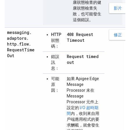
康狀態檢查的健
康狀態檢查失
影片
敗，也可能發生
這個錯誤。
messaging
.
408 Request
HTTP
修正
adaptors
.
Timeout
狀態
http
.
flow
.
碼：
Request
Time
Out
Request timed
錯誤
out
訊
息：
可能
如果 Apigee Edge
原
Message
因：
Processor 未在
Message
Processor 元件上
設定的
I/O 超時期
間
內，收到來自用
戶端應用程式的要
求酬載，就會發生