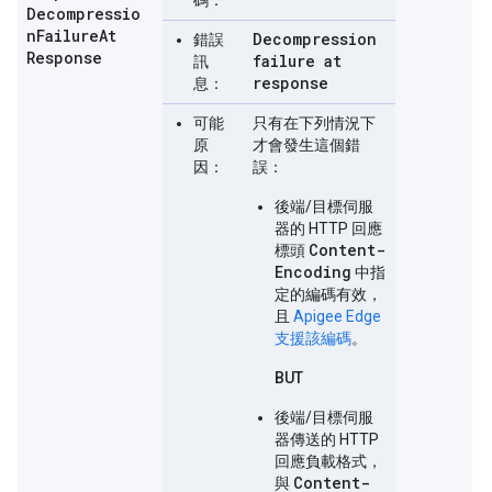
碼：
Decompressio
n
Failure
At
Decompression
錯誤
Response
failure at
訊
response
息：
可能
只有在下列情況下
原
才會發生這個錯
因：
誤：
後端/目標伺服
器的 HTTP 回應
Content-
標頭
Encoding
中指
定的編碼有效，
且
Apigee Edge
支援該編碼
。
BUT
後端/目標伺服
器傳送的 HTTP
回應負載格式，
Content-
與