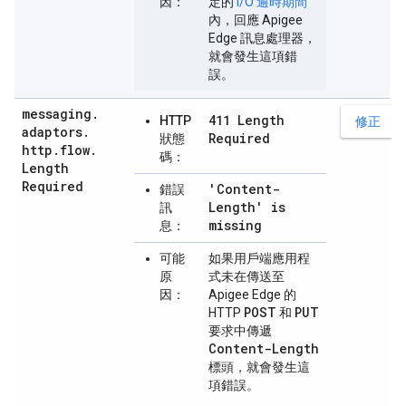
因：
定的
I/O 逾時期間
內，回應 Apigee
Edge 訊息處理器，
就會發生這項錯
誤。
messaging
.
411 Length
HTTP
修正
adaptors
.
Required
狀態
http
.
flow
.
碼：
Length
Required
'Content-
錯誤
Length' is
訊
missing
息：
可能
如果用戶端應用程
原
式未在傳送至
因：
Apigee Edge 的
POST
PUT
HTTP
和
要求中傳遞
Content-Length
標頭，就會發生這
項錯誤。