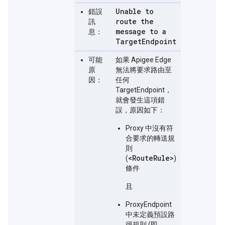
Unable to
錯誤
route the
訊
message to a
息：
Target
Endpoint
可能
如果 Apigee Edge
原
無法將要求路由至
因：
任何
TargetEndpoint，
就會發生這項錯
誤，原因如下：
Proxy 中沒有符
合要求的轉送規
則
<RouteRule>
(
)
條件
且
ProxyEndpoint
中未定義預設路
徑規則 (即