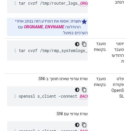
הנתב
tar cvzf /tmp/router_logs_
ORGNAME
>_
ENVNAME
_
הערה:
אספו את המידע הזה בנתב אחרי
ההחלפה
ENVNAME
,
ORGNAME
עם
הערכים בפועל.
יומני
מעבד
מעבד
בקשות
tar cvzf /tmp/rmp_systemlogs_$(hostname)_$(dat
ההודעו
ת
פלט
מעבד
שרת עורפי שאינו תומך ב-SNI:
פקודת
בקשות
OpenS
openssl s_client -connect 
BACKEND_SERVER_HOSTNAM
SL
שרת עורפי עם SNI: