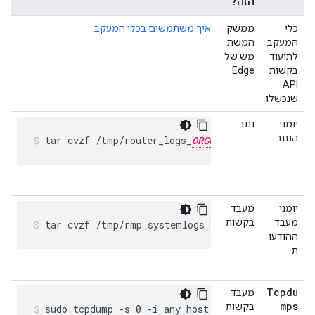
הזה?
כלי
ממשק
איך משתמשים בכלי המעקב
המעקב
המשת
לתיעוד
מש של
בקשות
Edge
API
שנכשלו
יומני
נתב
הנתב
tar cvzf /tmp/router_logs_
ORGNAME
_
ENVNAME
_$
יומני
מעבד
מעבד
בקשות
tar cvzf /tmp/rmp_systemlogs_$(hostname)_$(dat
ההודעו
ת
Tcpdu
מעבד
mps
בקשות
sudo tcpdump -s 0 -i any host 
BACKENDSERVER_HOS