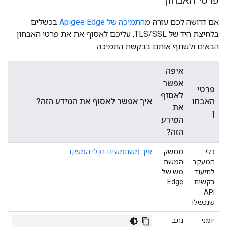
פרטי האבחון
אם דרושה לכם עזרה מ
התמיכה של Apigee Edge
בכשלים
בלחיצת היד של TLS/SSL, עליכם לאסוף את את פרטי האבחון
הבאים ולשתף אותם בבקשת התמיכה:
איפה
אפשר
פרטי
לאסוף
האבחו
איך אפשר לאסוף את המידע הזה?
את
ן
המידע
הזה?
כלי
ממשק
איך משתמשים בכלי המעקב
המעקב
המשת
לתיעוד
מש של
בקשות
Edge
API
שנכשלו
יומני
נתב