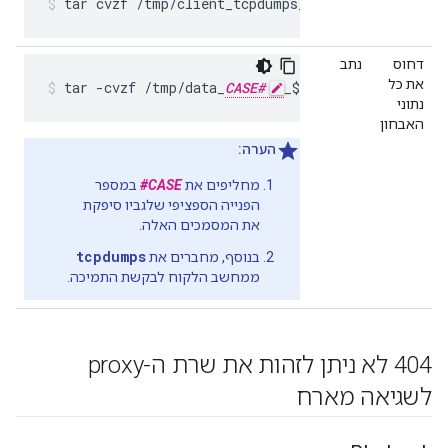
tar cvzf /tmp/client_tcpdumps_$(hostname)_$(da
דחוס
נתב
את כל
tar -cvzf /tmp/data_
CASE#
_$(hostname).tar.gz 
נתוני
האבחון
הערה:
מחליפים את
CASE#
במספר
הפנייה הספציפי שלגביו סיפקת
את המסמכים האלה.
tcpdumps
בנוסף, מחברים את
ממחשב הלקוח לבקשת התמיכה.
404 לא ניתן לזהות את שרת ה-proxy
לשגיאה מארח