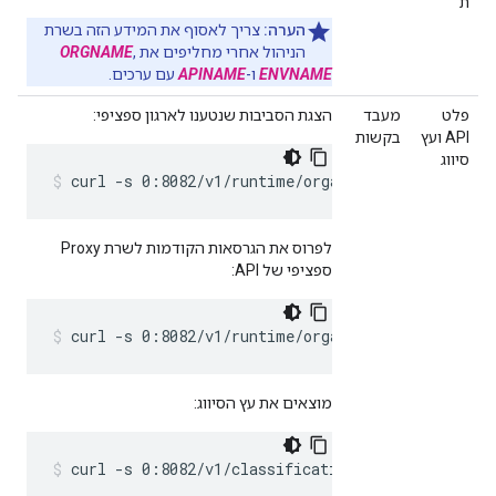
ת
הערה:
צריך לאסוף את המידע הזה בשרת
הניהול אחרי מחליפים את
,
ORGNAME
ENVNAME
ו-
APINAME
עם ערכים.
פלט
מעבד
הצגת הסביבות שנטענו לארגון ספציפי:
API ועץ
בקשות
סיווג
curl -s 0:8082/v1/runtime/organizations/
ORGNAME
לפרוס את הגרסאות הקודמות לשרת Proxy
ספציפי של API:
curl -s 0:8082/v1/runtime/organizations/
ORGNAME
מוצאים את עץ הסיווג:
curl -s 0:8082/v1/classification/tree > /tmp/r