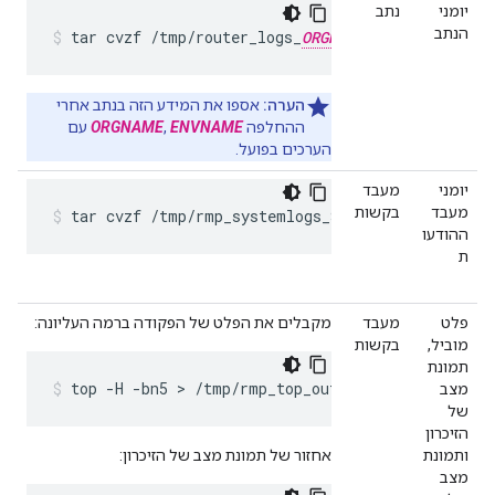
יומני
נתב
הנתב
tar cvzf /tmp/router_logs_
ORGNAME
_
ENVNAME
_$
הערה:
אספו את המידע הזה בנתב אחרי
ההחלפה
ENVNAME
,
ORGNAME
עם
הערכים בפועל.
יומני
מעבד
מעבד
בקשות
tar cvzf /tmp/rmp_systemlogs_$(hostname)_$(dat
ההודעו
ת
פלט
מעבד
מקבלים את הפלט של הפקודה ברמה העליונה:
מוביל,
בקשות
תמונת
top -H -bn5 > /tmp/rmp_top_output_$(hostname)-
מצב
של
הזיכרון
ותמונת
אחזור של תמונת מצב של הזיכרון:
מצב