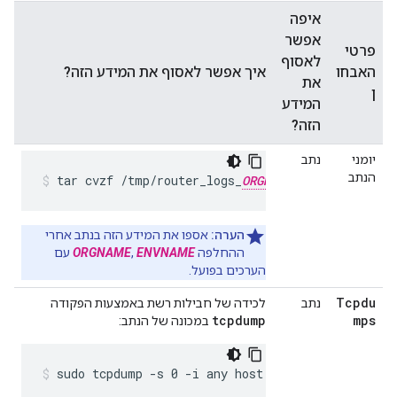
איפה
אפשר
פרטי
לאסוף
האבחו
איך אפשר לאסוף את המידע הזה?
את
ן
המידע
הזה?
יומני
נתב
הנתב
tar cvzf /tmp/router_logs_
ORGNAME
_
ENVNAME
_$
הערה:
אספו את המידע הזה בנתב אחרי
ההחלפה
ENVNAME
,
ORGNAME
עם
הערכים בפועל.
Tcpdu
נתב
לכידה של חבילות רשת באמצעות הפקודה
tcpdump
mps
במכונה של הנתב:
sudo tcpdump -s 0 -i any host 
CLIENT_HOST_IP_AD