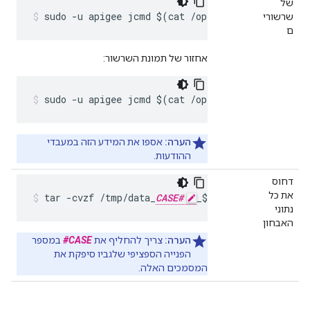
של
sudo -u apigee jcmd $(cat /opt/apigee/var/run/e
שרשורי
ם
אחזור של תמונת השרשור:
sudo -u apigee jcmd $(cat /opt/apigee/var/run/e
הערה:
אספו את המידע הזה במעבדי
ההודעות.
דחוס
את כל
tar -cvzf /tmp/data_
CASE#
_$(hostname).tar.gz 
נתוני
האבחון
הערה:
צריך להחליף את
CASE#
במספר
הפנייה הספציפי שלגביו סיפקת את
המסמכים האלה.