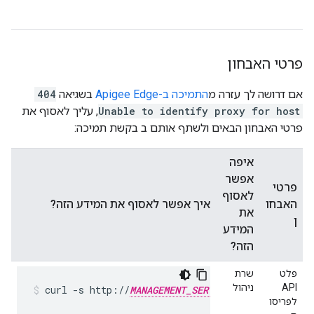
פרטי האבחון
אם דרושה לך עזרה מ
התמיכה ב-Apigee Edge
בשגיאה
404
Unable to identify proxy for host
, עליך לאסוף את
פרטי האבחון הבאים ולשתף אותם ב בקשת תמיכה:
איפה
אפשר
פרטי
לאסוף
האבחו
איך אפשר לאסוף את המידע הזה?
את
ן
המידע
הזה?
פלט
שרת
API
ניהול
curl -s http://
MANAGEMENT_SERVER_HOST
:8080/v1
לפריסו