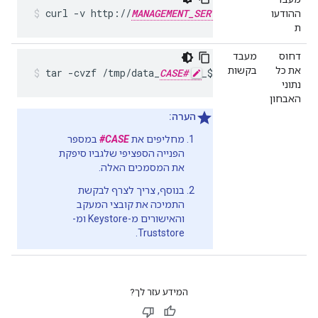
curl -v http://
MANAGEMENT_SERVER_HOST
PORT
/v
ההודעו
ת
דחוס
מעבד
את כל
בקשות
tar -cvzf /tmp/data_
CASE#
_$(hostname).tar.gz 
נתוני
האבחון
הערה:
מחליפים את
CASE#
במספר
הפנייה הספציפי שלגביו סיפקת
את המסמכים האלה.
בנוסף, צריך לצרף לבקשת
התמיכה את קובצי המעקב
והאישורים מ-Keystore ומ-
Truststore.
המידע עזר לך?