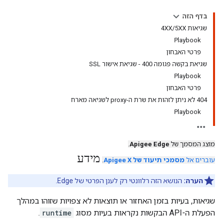
בדף הזה
שגיאות 4XX/5XX
Playbook
פרטי האבחון
שגיאת בקשה פגומה 400 - שגיאת אישור SSL
Playbook
פרטי האבחון
404 לא ניתן לזהות את שרת ה-proxy לשגיאה מארח
Playbook
מוצג המסמך של
Apigee Edge
.
מידע
עוברים אל
מסמכי תיעוד של Apigee X
.
הערה:
הנושא הזה רלוונטי רק לענן הפרטי של Edge.
שגיאות, בעיות בזמן האחזור או תוצאות לא צפויות שזוהו במהלך
הפעלת ה-API הבקשות נקראות בעיות מסוג
runtime
.