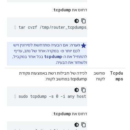
tcpdump
דחוס את
:
tar cvzf /tmp/router_tcpdumps_$(hostname)_$(da
הערה:
אם הבעיה מתרחשת לסירוגין ויש
לכם יותר מ- במקרה אחד של נתב, עדיף
tcpdump
להתחיל את ה-
בכל אחד במקביל,
ולשחזר את הבעיה.
Tcpdu
מחשב
לכידה של חבילות רשת באמצעות פקודת
mps
לקוח
tcpdump במחשב לקוח:
sudo tcpdump -s 0 -i any host 
VIRTUAL_HOST_ALIA
tcpdump
דחוס את
: