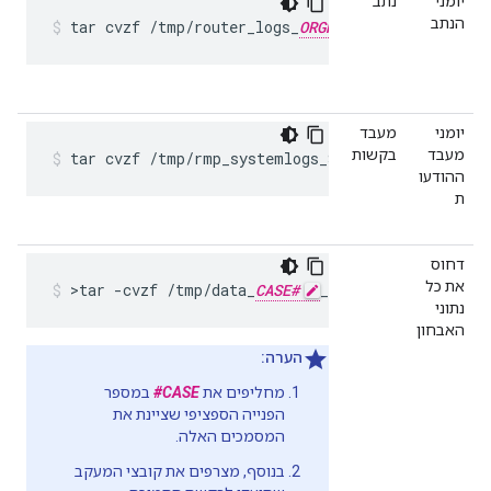
יומני
נתב
הנתב
tar cvzf /tmp/router_logs_
ORGNAME
_
ENVNAME
_$
יומני
מעבד
מעבד
בקשות
tar cvzf /tmp/rmp_systemlogs_$(hostname)_$(dat
ההודעו
ת
דחוס
את כל
>tar -cvzf /tmp/data_
CASE#
_$(hostname).tar.gz
נתוני
האבחון
הערה:
מחליפים את
CASE#
במספר
הפנייה הספציפי שציינת את
המסמכים האלה.
בנוסף, מצרפים את קובצי המעקב