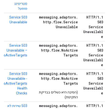
סטרימינג
מופעל
messaging
.
adaptors
.
HTTP
/
1
.
1
503 Service
http
.
flow
.
Service
503
Unavailable
Unavailable
Service
Unavailabl
e
messaging
.
adaptors
.
HTTP
/
1
.
1
503 Service
http
.
flow
.
No
Active
503
Unavailable –
Targets
Service
NoActiveTargets
Unavailabl
e
messaging
.
adaptors
.
HTTP
/
1
.
1
503 Service
http
.
flow
.
No
Active
503
Unavailable -
Targets
Service
NoActiveTargets
Unavailabl
Health
(הסיבה היא כשלים בבדיקת
e
Checks
התקינות)
messaging
.
adaptors
.
HTTP
/
1
.
1
503 שירות לא