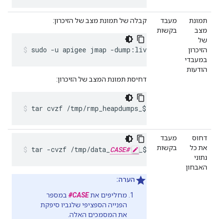
תמונת
מעבד
קבלה של תמונת מצב של הזיכרון:
מצב
בקשות
של
sudo -u apigee jmap -dump:live,format=b,file=/o
הזיכרון
במעבדי
הודעות
דחיסת תמונת המצב של הזיכרון:
tar cvzf /tmp/rmp_heapdumps_$(hostname)_$(date
דחוס
מעבד
את כל
בקשות
tar -cvzf /tmp/data_
CASE#
_$(hostname).tar.gz 
נתוני
האבחון
הערה:
מחליפים את
CASE#
במספר
הפנייה הספציפי שלגביו סיפקת
את המסמכים האלה.