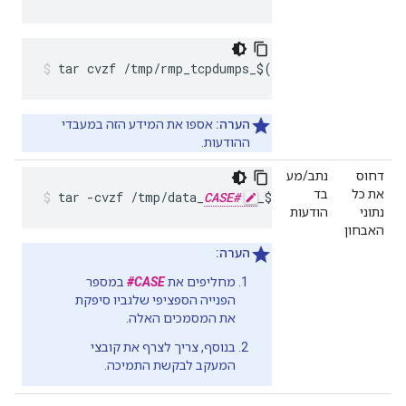
tar cvzf /tmp/rmp_tcpdumps_$(hostname)_$(date 
הערה:
אספו את המידע הזה במעבדי
ההודעות.
דחוס
נתב/מע
את כל
בד
tar -cvzf /tmp/data_
CASE#
_$(hostname).tar.gz 
נתוני
הודעות
האבחון
הערה:
מחליפים את
CASE#
במספר
הפנייה הספציפי שלגביו סיפקת
את המסמכים האלה.
בנוסף, צריך לצרף את קובצי
המעקב לבקשת התמיכה.