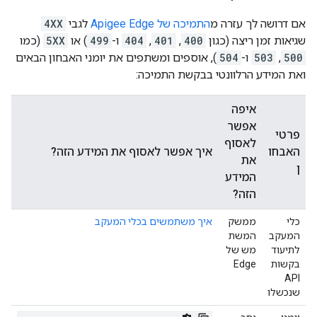
אם דרושה לך עזרה מ
התמיכה של Apigee Edge
לגבי
4XX
שגיאות זמן ריצה (כגון
400
,
401
,
404
ו-
499
) או
5XX
(כמו
500
,
503
ו-
504
), אוספים ומשתפים את יומני האבחון הבאים
ואת המידע הרלוונטי בבקשת התמיכה:
איפה
אפשר
פרטי
לאסוף
האבחו
איך אפשר לאסוף את המידע הזה?
את
ן
המידע
הזה?
כלי
ממשק
איך משתמשים בכלי המעקב
המעקב
המשת
לתיעוד
מש של
בקשות
Edge
API
שנכשלו