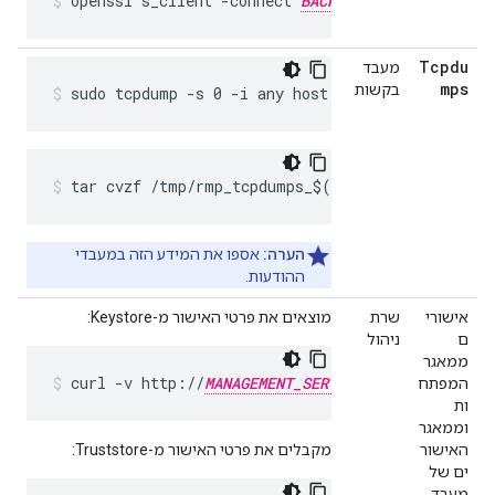
openssl s_client -connect 
BACKEND_SERVER_HOSTNAM
Tcpdu
מעבד
mps
בקשות
sudo tcpdump -s 0 -i any host 
BACKEND_SERVER_HO
tar cvzf /tmp/rmp_tcpdumps_$(hostname)_$(date 
הערה:
אספו את המידע הזה במעבדי
ההודעות.
אישורי
שרת
מוצאים את פרטי האישור מ-Keystore:
ם
ניהול
ממאגר
curl -v http://
MANAGEMENT_SERVER_HOST
:
PORT
/
המפתח
ות
וממאגר
האישור
מקבלים את פרטי האישור מ-Truststore:
ים של
מעבד