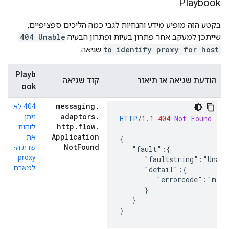
Playbook
בקטע הזה מופיע מידע והנחיות לגבי כמה הליכים ספציפיים,
שייתכן למעקב אחר פתרון בעיות ופתרון הבעיה
404 Unable
to identify proxy for host
שגיאה.
Playb
הודעת שגיאה או תיאור
קוד שגיאה
ook
messaging
.
404 לא
adaptors
.
ניתן
HTTP
/
1.1
404
Not Found
http
.
flow
.
לזהות
Application
את
{

Not
Found
שרת ה-
   "fault":{

proxy
      "faultstring":"Unabl
למארח
      "detail":{

         "errorcode":"mess
      }

   }

}