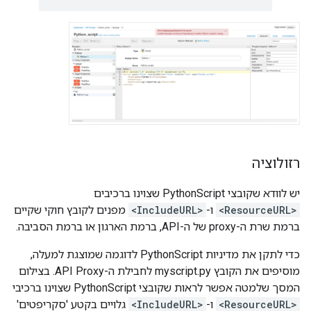
רזולוציה
יש לוודא שקובצי PythonScript שצוינו ברכיבים
<ResourceURL>
ו-
<IncludeURL>
מפנים לקובץ חוקי שקיים
ברמת שרת ה-proxy של ה-API, ברמת הארגון או ברמת הסביבה.
כדי לתקן את מדיניות PythonScript לדוגמה שמוצגת למעלה,
מוסיפים את הקובץ myscript.py לחבילת ה-API Proxy. בצילום
המסך שלמטה אפשר לראות שקובצי PythonScript שצוינו ברכיבי
<ResourceURL>
ו-
<IncludeURL>
גלויים בקטע 'סקריפטים'