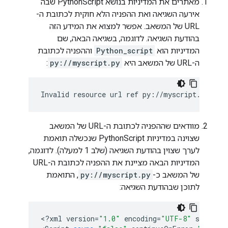
מאתרים את המדיניות בנושא PythonScript שבה
אירעה השגיאה ואת ההפניה הלא חוקית לכתובת ה-
URL של המשאב. אפשר למצוא את המידע הזה
בהודעת השגיאה. לדוגמה, בשגיאה הבאה, שם
המדיניות הוא
Python_script
וההפניה לכתובת
ה-URL של המשאב היא
py://myscript.py
:
Invalid
resource
url
ref
py
:
//
myscript
.
py
in
מוודאים שההפניה לכתובת ה-URL של המשאב
שצוינה במדיניות PythonScript שנכשלה תואמת
לערך שצוין בהודעת השגיאה (שלב 1 למעלה). לדוגמה,
המדיניות הבאה מציינת את ההפניה לכתובת ה-URL
של המשאב כ-
py://myscript.py
, התואמת
לתוכן שבהודעת השגיאה:
<
?
xml
version
=
"1.0"
encoding
=
"UTF-8"
standalo