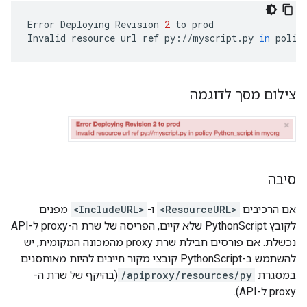
Error
Deploying
Revision
2
to
prod
Invalid
resource
url
ref
py
:
//
myscript
.
py
in
polic
צילום מסך לדוגמה
סיבה
אם הרכיבים
<ResourceURL>
ו-
<IncludeURL>
מפנים
לקובץ PythonScript שלא קיים, הפריסה של שרת ה-proxy ל-API
נכשלת. אם פורסים חבילת שרת proxy מהמכונה המקומית, יש
להשתמש ב-PythonScript קובצי מקור חייבים להיות מאוחסנים
במסגרת
/apiproxy/resources/py
(בהיקף של שרת ה-
proxy ל-API).