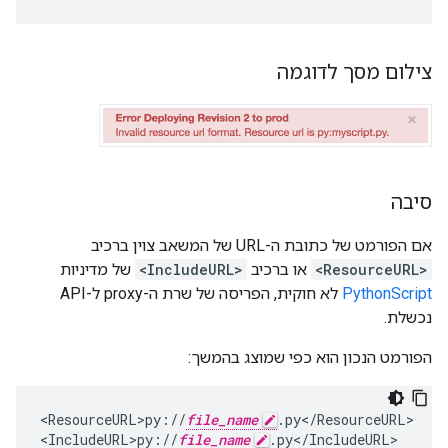
צילום מסך לדוגמה
סיבה
אם הפורמט של כתובת ה-URL של המשאב צוין ברכיב
<ResourceURL>
או ברכיב
<IncludeURL>
של מדיניות
PythonScript
לא חוקית, הפריסה של שרת ה-proxy ל-API
נכשלת.
הפורמט הנכון הוא כפי שמוצג בהמשך:
<
ResourceURL>py
:
//
file_name
.
py
<
/
ResourceURL
>

<
IncludeURL>py
:
//
file_name
.
py
<
/
IncludeURL
>