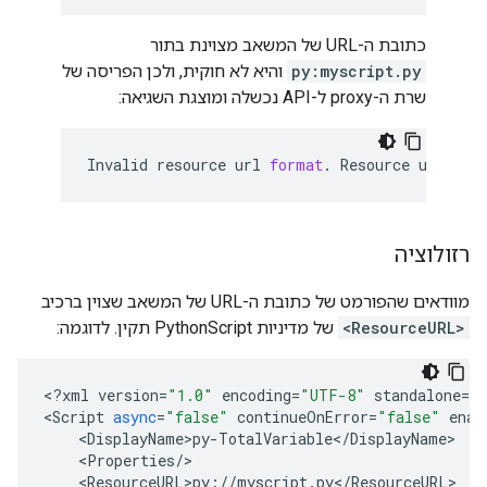
כתובת ה-URL של המשאב מצוינת בתור
py:myscript.py
והיא לא חוקית, ולכן הפריסה של
שרת ה-proxy ל-API נכשלה ומוצגת השגיאה:
Invalid
resource
url
format
.
Resource
url
is
רזולוציה
מוודאים שהפורמט של כתובת ה-URL של המשאב שצוין ברכיב
<ResourceURL>
של מדיניות PythonScript תקין. לדוגמה:
<
?
xml
version
=
"1.0"
encoding
=
"UTF-8"
standalone
=
"
<
Script
async
=
"false"
continueOnError
=
"false"
enab
    <
DisplayName>py
-
TotalVariable
<
/
DisplayName
>

    <
Properties
/
>

    <
ResourceURL>py
:
//
myscript
.
py
<
/
ResourceURL
>
