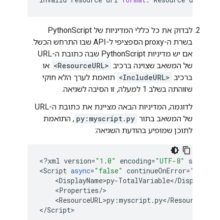
לבדוק את כל כללי המדיניות של PythonScript
בשרת ה-proxy הספציפי ל-API שבו התרחש הכשל.
אם יש מדיניות PythonScript שבה כתובת ה-URL
של המשאב שצוינה ברכיב
<ResourceURL>
או
ברכיב
<IncludeURL>
תואמת לערך הלא חוקי
שזוהתה בשלב 1 למעלה, זו הסיבה לשגיאה.
לדוגמה, המדיניות הבאה מציינת את כתובת ה-URL
של המשאב בתור
py:myscript.py
, התואמת
לתוכן שמופיע בהודעת השגיאה:
<
?
xml
version
=
"1.0"
encoding
=
"UTF-8"
standalo
<
Script
async
=
"false"
continueOnError
=
"false"
    <
DisplayName
>
py
-
TotalVariable
<
/
DisplayNam
    <
Properties
/
>

    <
ResourceURL
>
py
:
myscript
.
py
<
/
ResourceURL
>

<
/
Script
>