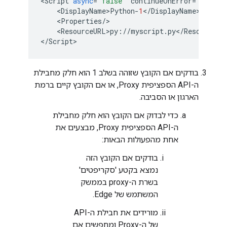
<
Script
async
=
"false"
continueOnError
=
"false"
    <
DisplayName>Python
-
1
<
/
DisplayName
>

    <
Properties
/
>

    <
ResourceURL>py
:
//
myscript
.
py
<
/
ResourceUR
<
/
Script
>
בודקים אם הקובץ שזוהה בשלב 1 הוא חלק מחבילת
ה-API הספציפית Proxy, או אם הקובץ קיים ברמת
הארגון או הסביבה.
כדי לבדוק אם הקובץ הוא חלק מחבילת
ה-API הספציפית Proxy, מבצעים את
אחת מהפעולות הבאות:
בודקים אם הקובץ הזה
נמצא בקטע 'סקריפטים'
בשרת ה-proxy בממשק
המשתמש של Edge.
מורידים את חבילת ה-API
של ה-Proxy ומחפשים אם