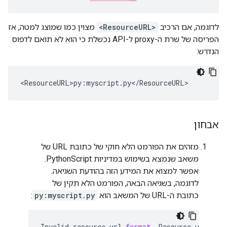
לדוגמה, אם הרכיב
<ResourceURL>
מצוין כמו שמוצג למטה, אז
הפריסה של שרת ה-proxy ל-API נכשלת כי הוא לא תואם לדפוס
הנדרש:
<
ResourceURL>py
:
myscript
.
py
<
/
ResourceURL
>
אבחון
מזהים את הפורמט הלא חוקי של כתובת URL של
משאב שנמצא בשימוש במדיניות PythonScript.
אפשר למצוא את המידע הזה בהודעת השגיאה.
לדוגמה, בשגיאה הבאה, הפורמט הלא תקין של
כתובת ה-URL של המשאב הוא
py:myscript.py
:
Invalid
resource
url
format
.
Resource
url
is