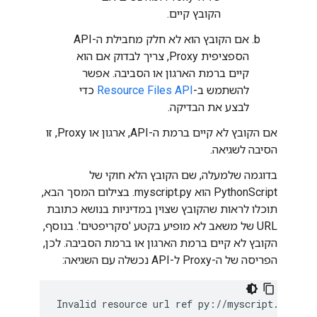
הקובץ קיים.
אם הקובץ הוא לא חלק מחבילת ה-API
הספציפית Proxy, צריך לבדוק אם הוא
קיים ברמת הארגון או הסביבה. אפשר
להשתמש ב-
Resource Files API
כדי
לבצע את הבדיקה.
אם הקובץ לא קיים ברמת ה-API, ארגון או Proxy, זו
הסיבה לשגיאה.
בדוגמה שלמעלה, שם הקובץ הלא חוקי של
PythonScript הוא myscript.py. בצילום המסך הבא,
תוכלו לראות שהקובץ שצוין במדיניות בנושא כתובת
URL של משאב לא מופיע בקטע 'סקריפטים'. בנוסף,
הקובץ לא קיים ברמת הארגון או ברמת הסביבה. לכן,
הפריסה של ה-Proxy ל-API נכשלה עם השגיאה:
Invalid
resource
url
ref
py
:
//
myscript
.
py
in