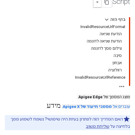
Script
בדף הזה
InvalidResourceUrlFormat
הודעת שגיאה
הודעת שגיאה לדוגמה
צילום מסך לדוגמה
סיבה
אבחון
רזולוציה
InvalidResourceUrlReference
מוצג המסמך של
Apigee Edge
.
מידע
עוברים אל
מסמכי תיעוד של Apigee X
.
האם המדריך הזה לפתרון בעיות היה שימושי? נשמח לשמוע ממך
בלחיצה על
שליחת משוב