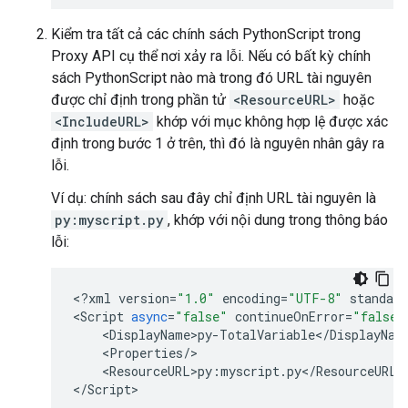
Kiểm tra tất cả các chính sách PythonScript trong
Proxy API cụ thể nơi xảy ra lỗi. Nếu có bất kỳ chính
sách PythonScript nào mà trong đó URL tài nguyên
được chỉ định trong phần tử
<ResourceURL>
hoặc
<IncludeURL>
khớp với mục không hợp lệ được xác
định trong bước 1 ở trên, thì đó là nguyên nhân gây ra
lỗi.
Ví dụ: chính sách sau đây chỉ định URL tài nguyên là
py:myscript.py
, khớp với nội dung trong thông báo
lỗi:
<
?
xml
version
=
"1.0"
encoding
=
"UTF-8"
standalo
<
Script
async
=
"false"
continueOnError
=
"false"
    <
DisplayName
>
py
-
TotalVariable
<
/
DisplayNam
    <
Properties
/
>

    <
ResourceURL
>
py
:
myscript
.
py
<
/
ResourceURL
>

<
/
Script
>