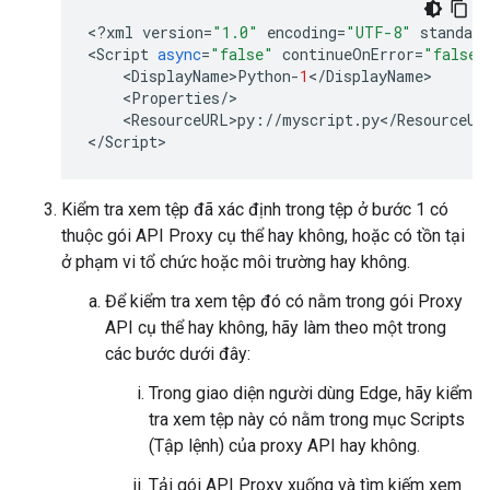
<
?
xml
version
=
"1.0"
encoding
=
"UTF-8"
standalo
<
Script
async
=
"false"
continueOnError
=
"false"
    <
DisplayName>Python
-
1
<
/
DisplayName
>

    <
Properties
/
>

    <
ResourceURL>py
:
//
myscript
.
py
<
/
ResourceUR
<
/
Script
>
Kiểm tra xem tệp đã xác định trong tệp ở bước 1 có
thuộc gói API Proxy cụ thể hay không, hoặc có tồn tại
ở phạm vi tổ chức hoặc môi trường hay không.
Để kiểm tra xem tệp đó có nằm trong gói Proxy
API cụ thể hay không, hãy làm theo một trong
các bước dưới đây:
Trong giao diện người dùng Edge, hãy kiểm
tra xem tệp này có nằm trong mục Scripts
(Tập lệnh) của proxy API hay không.
Tải gói API Proxy xuống và tìm kiếm xem