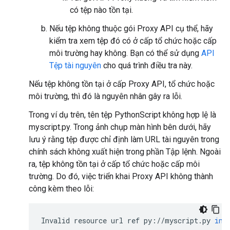
có tệp nào tồn tại.
Nếu tệp không thuộc gói Proxy API cụ thể, hãy
kiểm tra xem tệp đó có ở cấp tổ chức hoặc cấp
môi trường hay không. Bạn có thể sử dụng
API
Tệp tài nguyên
cho quá trình điều tra này.
Nếu tệp không tồn tại ở cấp Proxy API, tổ chức hoặc
môi trường, thì đó là nguyên nhân gây ra lỗi.
Trong ví dụ trên, tên tệp PythonScript không hợp lệ là
myscript.py. Trong ảnh chụp màn hình bên dưới, hãy
lưu ý rằng tệp được chỉ định làm URL tài nguyên trong
chính sách không xuất hiện trong phần Tập lệnh. Ngoài
ra, tệp không tồn tại ở cấp tổ chức hoặc cấp môi
trường. Do đó, việc triển khai Proxy API không thành
công kèm theo lỗi:
Invalid
resource
url
ref
py
:
//
myscript
.
py
in