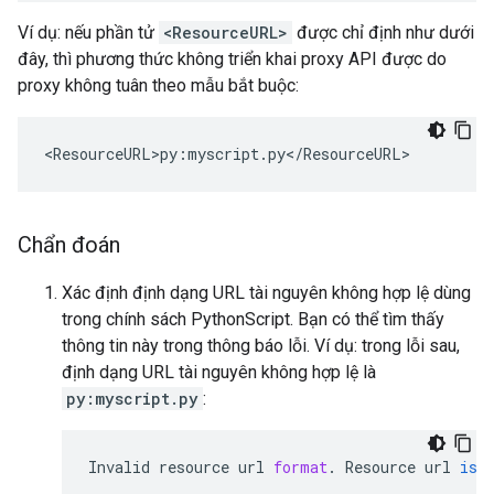
Ví dụ: nếu phần tử
<ResourceURL>
được chỉ định như dưới
đây, thì phương thức không triển khai proxy API được do
proxy không tuân theo mẫu bắt buộc:
<
ResourceURL>py
:
myscript
.
py
<
/
ResourceURL
>
Chẩn đoán
Xác định định dạng URL tài nguyên không hợp lệ dùng
trong chính sách PythonScript. Bạn có thể tìm thấy
thông tin này trong thông báo lỗi. Ví dụ: trong lỗi sau,
định dạng URL tài nguyên không hợp lệ là
py:myscript.py
:
Invalid
resource
url
format
.
Resource
url
is