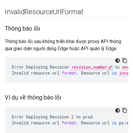
Invalid
Resource
Url
Format
Thông báo lỗi
Thông báo lỗi sau không triển khai được proxy API thông
qua giao diện người dùng Edge hoặc API quản lý Edge:
Error
Deploying
Revision
revision_number
to
envi
Invalid
resource
url
format
.
Resource
url
is
inval
Ví dụ về thông báo lỗi
Error
Deploying
Revision
2
to
prod
Invalid
resource
url
format
.
Resource
url
is
py
:
my