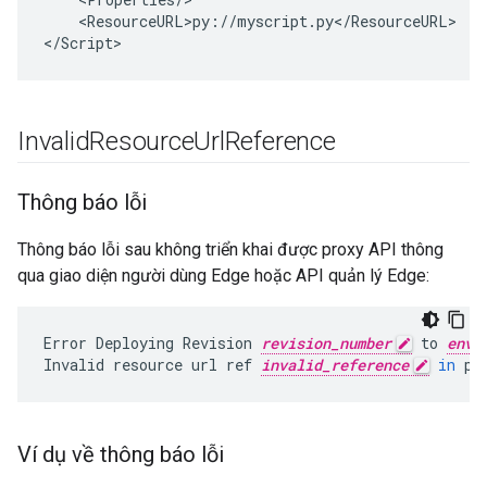
    <
ResourceURL>py
:
//
myscript
.
py
<
/
ResourceURL
>

<
/
Script
>
Invalid
Resource
Url
Reference
Thông báo lỗi
Thông báo lỗi sau không triển khai được proxy API thông
qua giao diện người dùng Edge hoặc API quản lý Edge:
Error
Deploying
Revision
revision_number
to
envi
Invalid
resource
url
ref
invalid_reference
in
po
Ví dụ về thông báo lỗi