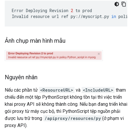
Error
Deploying
Revision
2
to
prod
Invalid
resource
url
ref
py
:
//
myscript
.
py
in
polic
Ảnh chụp màn hình mẫu
Nguyên nhân
Nếu các phần tử
<ResourceURL>
và
<IncludeURL>
tham
chiếu đến một tệp PythonScript không tồn tại thì việc triển
khai proxy API sẽ không thành công. Nếu bạn đang triển khai
gói proxy từ máy cục bộ, thì PythonScript tệp nguồn phải
được lưu trữ trong
/apiproxy/resources/py
(ở phạm vi
proxy API).