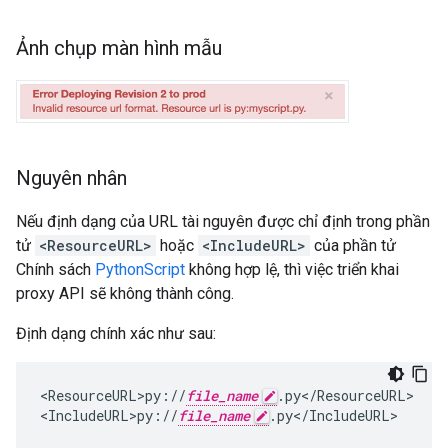
Ảnh chụp màn hình mẫu
Nguyên nhân
Nếu định dạng của URL tài nguyên được chỉ định trong phần
tử
<ResourceURL>
hoặc
<IncludeURL>
của phần tử
Chính sách
PythonScript
không hợp lệ, thì việc triển khai
proxy API sẽ không thành công.
Định dạng chính xác như sau:
<
ResourceURL>py
:
//
file_name
.
py
<
/
ResourceURL
>

<
IncludeURL>py
:
//
file_name
.
py
<
/
IncludeURL
>