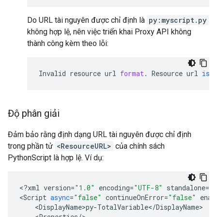
Do URL tài nguyên được chỉ định là
py:myscript.py
không hợp lệ, nên việc triển khai Proxy API không
thành công kèm theo lỗi:
Invalid
resource
url
format
.
Resource
url
is
Độ phân giải
Đảm bảo rằng định dạng URL tài nguyên được chỉ định
trong phần tử
<ResourceURL>
của chính sách
PythonScript là hợp lệ. Ví dụ:
<
?
xml
version
=
"1.0"
encoding
=
"UTF-8"
standalone
=
"
<
Script
async
=
"false"
continueOnError
=
"false"
enab
    <
DisplayName>py
-
TotalVariable
<
/
DisplayName
>

    <
Properties
/
>
