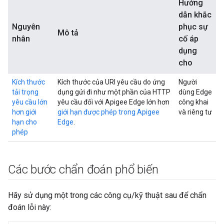
Hướng
dẫn khắc
Nguyên
phục sự
Mô tả
nhân
cố áp
dụng
cho
Kích thước
Kích thước của URI yêu cầu do ứng
Người
tải trọng
dụng gửi đi như một phần của HTTP
dùng Edge
yêu cầu lớn
yêu cầu đối với Apigee Edge lớn hơn
công khai
hơn giới
giới hạn được phép trong Apigee
và riêng tư
hạn cho
Edge
.
phép
Các bước chẩn đoán phổ biến
Hãy sử dụng một trong các công cụ/kỹ thuật sau để chẩn
đoán lỗi này: