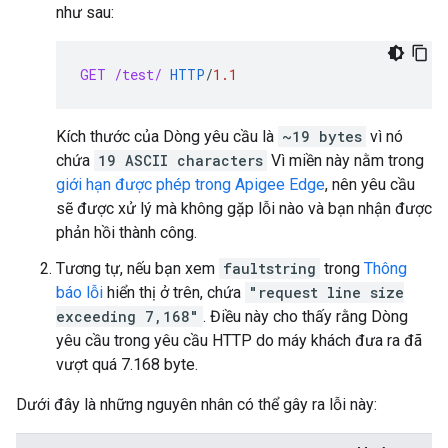
như sau:
GET
/test/
HTTP
/
1.1
Kích thước của Dòng yêu cầu là
~19 bytes
vì nó
chứa
19 ASCII characters
Vì miền này nằm trong
giới hạn được phép trong Apigee Edge
, nên yêu cầu
sẽ được xử lý mà không gặp lỗi nào và bạn nhận được
phản hồi thành công.
Tương tự, nếu bạn xem
faultstring
trong
Thông
báo lỗi
hiển thị ở trên, chứa
"request line size
exceeding 7,168"
. Điều này cho thấy rằng Dòng
yêu cầu trong yêu cầu HTTP do máy khách đưa ra đã
vượt quá 7.168 byte.
Dưới đây là những nguyên nhân có thể gây ra lỗi này: