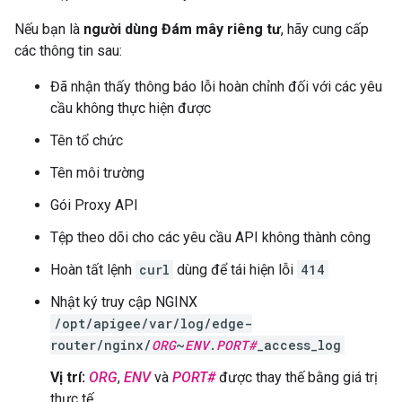
Nếu bạn là
người dùng Đám mây riêng tư
, hãy cung cấp
các thông tin sau:
Đã nhận thấy thông báo lỗi hoàn chỉnh đối với các yêu
cầu không thực hiện được
Tên tổ chức
Tên môi trường
Gói Proxy API
Tệp theo dõi cho các yêu cầu API không thành công
Hoàn tất lệnh
curl
dùng để tái hiện lỗi
414
Nhật ký truy cập NGINX
/opt/apigee/var/log/edge-
router/nginx/
ORG
~
ENV
.
PORT#
_access_log
Vị trí:
ORG
,
ENV
và
PORT#
được thay thế bằng giá trị
thực tế.