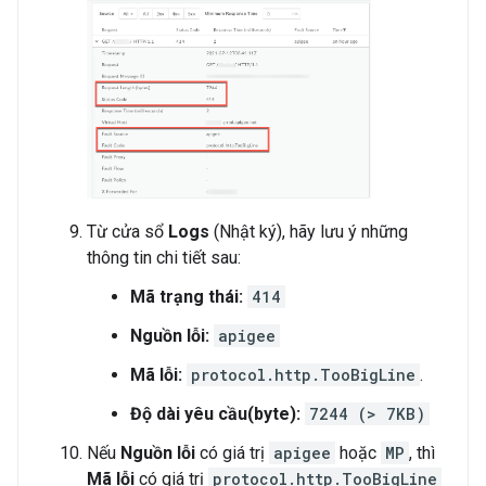
Từ cửa sổ
Logs
(Nhật ký), hãy lưu ý những
thông tin chi tiết sau:
Mã trạng thái:
414
Nguồn lỗi:
apigee
Mã lỗi:
protocol.http.TooBigLine
.
Độ dài yêu cầu(byte):
7244 (> 7KB)
Nếu
Nguồn lỗi
có giá trị
apigee
hoặc
MP
, thì
Mã lỗi
có giá trị
protocol.http.TooBigLine