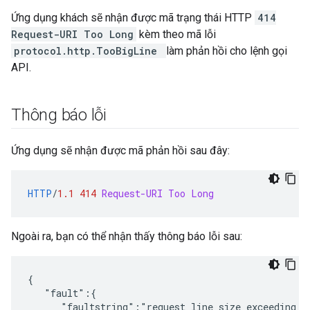
Ứng dụng khách sẽ nhận được mã trạng thái HTTP
414
Request-URI Too Long
kèm theo mã lỗi
protocol.http.TooBigLine
làm phản hồi cho lệnh gọi
API.
Thông báo lỗi
Ứng dụng sẽ nhận được mã phản hồi sau đây:
HTTP
/
1.1
414
Request-URI Too Long
Ngoài ra, bạn có thể nhận thấy thông báo lỗi sau:
{

   "fault":{

      "faultstring":"request line size exceeding 7,