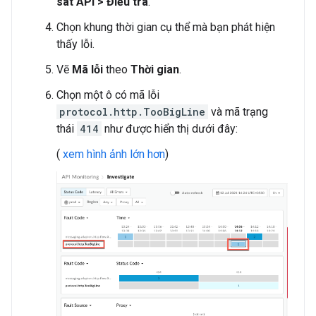
sát API > Điều tra
.
Chọn khung thời gian cụ thể mà bạn phát hiện
thấy lỗi.
Vẽ
Mã lỗi
theo
Thời gian
.
Chọn một ô có mã lỗi
protocol.http.TooBigLine
và mã trạng
thái
414
như được hiển thị dưới đây:
(
xem hình ảnh lớn hơn
)