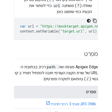
שאלה (
?
) משתנה
url
כדי לפתור את
הבעיה כפי שמוצג כאן:
var
url
=
"https://mocktarget.apigee.net/json
context
.
setVariable
(
"target.url"
,
url
);
מפרט
Apigee Edge מצפה שה
path
רכיב
בכתובת ה-
URL של שרת הקצה העורפי חובה להתחיל תמיד ב
קו
נטוי (
/
)
בהתאם למקרה מפרטים:
מפרט
RFC 3986, סעיף 3: רכיבי תחביר