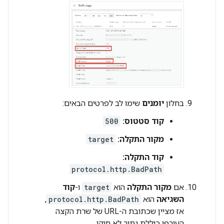
בחלון
יומנים
שימו לב לפרטים הבאים:
קוד סטטוס:
500
מקור התקלה:
target
קוד התקלה:
protocol.http.BadPath
אם
מקור התקלה
הוא
target
ו-
קוד
השגיאה
הוא
protocol.http.BadPath
,
אז מציין שכתובת ה-URL של שרת הקצה
העורפי כוללת נתיב לא חוקי.