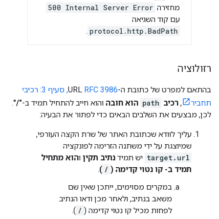
מחזירה
500 Internal Server Error
עם קוד השגיאה
.
protocol.http.BadPath
רזולוציה
בהתאם למפרט של כתובת ה-URL
RFC 3986, סעיף 3: רכיבי
תחביר
,
רכיב
path
הוא חובה
והוא חייב להתחיל תמיד ב-
"/"
.
לכן, מבצעים את השלבים הבאים כדי לפתור את הבעיה:
עליך לוודא שכתובת האתר של שרת הקצה העורפי,
שמיוצגת על ידי משתנה הזרימה לפונקציה
target.url
יש תמיד
נתיב תקין
ו
הוא מתחיל
תמיד ב- קו נטוי קדימה (
/
)
.
במקרים מסוימים, ייתכן שאין שם
משאב בנתיב, ולאחר מכן ודאו הנתיב
לפחות מכיל קו נטוי קדימה (
/
).