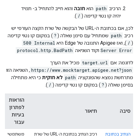
הרכיב
path
הוא
חובה
והוא חייב להתחיל ב- תמיד
יהיה קו נטוי קדימה (
/
).
לכן, אם בכתובת ה-URL של הבקשה של שרת הקצה העורפי יש
רכיב
path
שמתחיל עם סימן שאלה (
?
) במקום קו נטוי קדימה
(
/
), ואז Apigee התגובה של Edge היא
500 Internal
Server Error
וקוד השגיאה
protocol.http.BadPath
לדוגמה: אם
target.url
מכיל את הערך
https://www.mocktarget.apigee.net?json
, השגיאה הזו
מתרחשת נמצא שהפונקציה
path
לא חוקית
כי היא מתחילה
בסימן שאלה (
?
) במקום קו נטוי קדימה (
/
).
הוראות
לפתרון
סיבה
תיאור
בעיות
עבור
הנתיב בכתובת
רכיב הנתיב בכתובת ה-URL של שרת
משתמשי