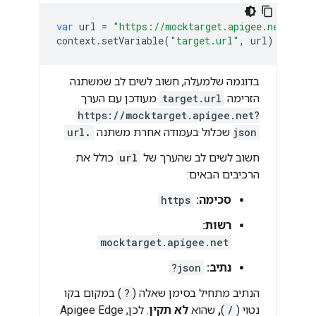
var
url
=
"https://mocktarget.apigee.net?json
context
.
setVariable
(
"target.url"
,
url
);
בדוגמה שלמעלה, חשוב לשים לב שמשתנה
הזרימה
target.url
מעודכן עם הערך
https://mocktarget.apigee.net?
json
שכלול בעמודה אחרת משתנה
.
url
חשוב לשים לב שהערך של
url
כולל את
הרכיבים הבאים:
סכימה:
https
רשות:
mocktarget.apigee.net
נתיב:
?json
הנתיב מתחיל בסימן שאלה (
?
) במקום בקו
נטוי (
/
)
,
שהוא
לא תקין
. לכן, Apigee Edge