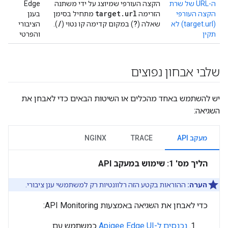
ה-URL של שרת
הקצה העורפי שמיוצג על ידי משתנה
Edge
target
.
url
הקצה העורפי
הזרימה
מתחיל בסימן
בענן
/
?
(target.url) לא
שאלה (
) במקום קדימה קו נטוי (
).
הציבורי
תקין
והפרטי
שלבי אבחון נפוצים
יש להשתמש באחד מהכלים או השיטות הבאים כדי לאבחן את
השגיאה:
מעקב API
TRACE
NGINX
הליך מס' 1: שימוש במעקב API
הערה:
ההוראות בקטע הזה רלוונטיות רק למשתמשי ענן ציבורי.
כדי לאבחן את השגיאה באמצעות API Monitoring:
נכנסים ל-Apigee Edge UI
כמשתמש עם