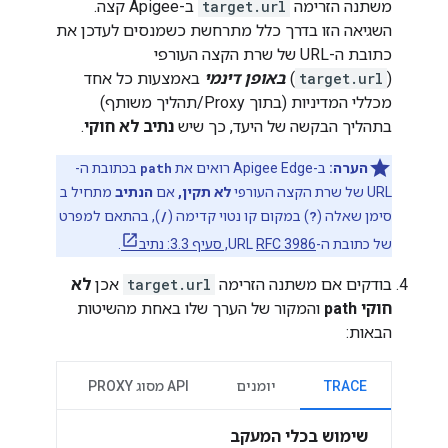
משתנה הזרימה
target.url
ב-Apigee קצה.
השגיאה הזו בדרך כלל מתרחשת כשמנסים לעדכן את
כתובת ה-URL של שרת הקצה העורפי
(
target.url
)
באופן דינמי
באמצעות כל אחד
מכללי המדיניות (בתוך Proxy/תהליך משותף)
בתהליך הבקשה של היעד, כך שיש
נתיב לא חוקי
.
הערה:
ב-Apigee Edge רואים את
path
בכתובת ה-
URL של שרת הקצה העורפי
לא תקין,
אם
הנתיב
מתחיל ב
סימן שאלה (
?
) במקום קו נטוי קדימה (
/
), בהתאם למפרט
של כתובת ה-URL
RFC 3986, סעיף 3.3: נתיב
.
בודקים אם משתנה הזרימה
target.url
אכן
לא
חוקי
path
והמקור של הערך שלו באחת מהשיטות
הבאות:
TRACE
יומנים
API מסוג PROXY
שימוש בכלי המעקב