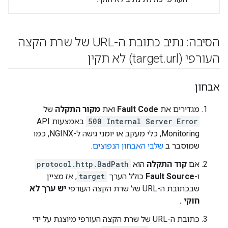
הסיבה: נתיב כתובת ה-URL של שרת הקצה
העורפי (target
url) לא תקין
.
אבחון
מגדירים את
Fault Code
ואת
מקור התקלה
של
500 Internal Server Error
באמצעות API
Monitoring, כלי מעקב או יומני גישה ל-NGINX, כמו
שמוסבר ב
שלבי האבחון הנפוצים
.
אם
קוד התקלה
הוא
protocol.http.BadPath
ו-
Fault Source
כולל הערך
target
, אז מציין
שבכתובת ה-URL של שרת הקצה העורפי
יש ערך לא
חוקי .
כתובת ה-URL של שרת הקצה העורפי מיוצגת על ידי