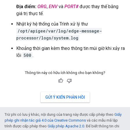
Địa điểm:
ORG
,
ENV
và
PORT#
được thay thế bằng
giá trị thực tế.
Nhật ký hệ thống của Trình xử lý thư
/opt/apigee/var/log/edge-message-
processor/logs/system.log
Khoảng thời gian kèm theo thông tin múi giờ khi xảy ra
lỗi
500
.
Thông tin này có hữu ích không cho bạn không?
GỬI Ý KIẾN PHẢN HỒI
Trừ phi có lưu ý khác, nội dung của trang này được cấp phép theo
Giấy
phép ghi nhận tác giả 4.0 của Creative Commons
và các mẫu mã lập
trình được cấp phép theo
Giấy phép Apache 2.0
. Để biết thông tin chi