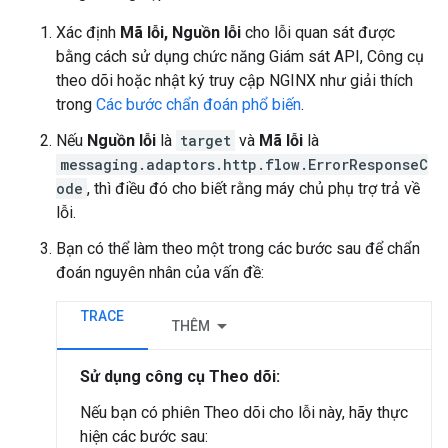
Xác định
Mã lỗi, Nguồn lỗi
cho lỗi quan sát được
bằng cách sử dụng chức năng Giám sát API, Công cụ
theo dõi hoặc nhật ký truy cập NGINX như giải thích
trong
Các bước chẩn đoán phổ biến
.
Nếu
Nguồn lỗi
là
target
và
Mã lỗi
là
messaging.adaptors.http.flow.ErrorResponseC
ode
, thì điều đó cho biết rằng máy chủ phụ trợ trả về
lỗi.
Bạn có thể làm theo một trong các bước sau để chẩn
đoán nguyên nhân của vấn đề:
TRACE
THÊM
Sử dụng công cụ Theo dõi:
Nếu bạn có phiên Theo dõi cho lỗi này, hãy thực
hiện các bước sau: