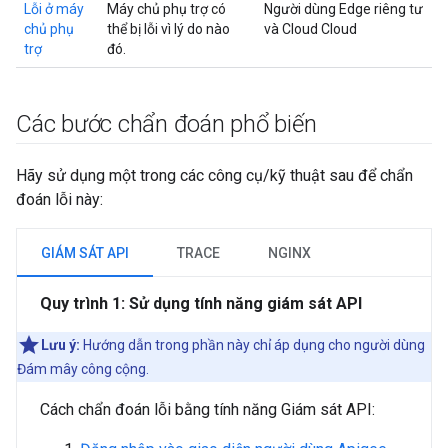
Lỗi ở máy
Máy chủ phụ trợ có
Người dùng Edge riêng tư
chủ phụ
thể bị lỗi vì lý do nào
và Cloud Cloud
trợ
đó.
Các bước chẩn đoán phổ biến
Hãy sử dụng một trong các công cụ/kỹ thuật sau để chẩn
đoán lỗi này:
GIÁM SÁT API
TRACE
NGINX
Quy trình 1: Sử dụng tính năng giám sát API
Lưu ý:
Hướng dẫn trong phần này chỉ áp dụng cho người dùng
Đám mây công cộng.
Cách chẩn đoán lỗi bằng tính năng Giám sát API: