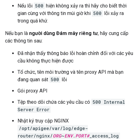
Nếu lỗi
500
hiện không xảy ra thì hãy cho biết thời
gian cùng với thông tin múi giờ khi
500
lỗi xảy ra
trong quá khứ.
Nếu bạn là
người dùng Đám mây riêng tư
, hãy cung cấp
các thông tin sau:
Đã nhận thấy thông báo lỗi hoàn chỉnh đối với các yêu
cầu không thực hiện được
Tổ chức, tên môi trường và tên proxy API mà bạn
đang quan sát
500
lỗi
Gói proxy API
Tệp theo dõi chứa các yêu cầu có
500 Internal
Server Error
Nhật ký truy cập NGINX
/opt/apigee/var/log/edge-
router/nginx/
ORG
~
ENV
.
PORT#
_access_log