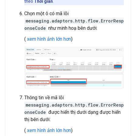
theo
Thời gian
.
Chọn một ô có mã lỗi
messaging.adaptors.http.flow.ErrorResp
onseCode
như minh hoạ bên dưới:
(
xem hình ảnh lớn hơn
)
Thông tin về mã lỗi
messaging.adaptors.http.flow.ErrorResp
onseCode
được hiển thị dưới dạng được hiển
thị bên dưới:
(
xem hình ảnh lớn hơn
)