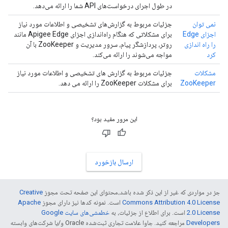
در طول اجرای درخواست‌های API شما را ارائه می‌دهد.
نمی توان
جزئیات مربوط به گزارش‌های تشخیصی و اطلاعات مورد نیاز
اجزای Edge
برای مشکلاتی که هنگام راه‌اندازی اجزای Apigee Edge مانند
را راه اندازی
روتر، پردازشگر پیام، سرور مدیریت و ZooKeeper با آن
کرد
مواجه می‌شوند را ارائه می‌کند.
مشکلات
جزئیات مربوط به گزارش های تشخیصی و اطلاعات مورد نیاز
ZooKeeper
برای مشکلات ZooKeeper را ارائه می دهد.
این مرور مفید بود؟
ارسال بازخورد
جز در مواردی که غیر از این ذکر شده باشد،‌محتوای این صفحه تحت مجوز
Creative
Commons Attribution 4.0 License
است. نمونه کدها نیز دارای مجوز
Apache
2.0 License
است. برای اطلاع از جزئیات، به
خطمشی‌های سایت Google
Developers‏
مراجعه کنید. جاوا علامت تجاری ثبت‌شده Oracle و/یا شرکت‌های وابسته