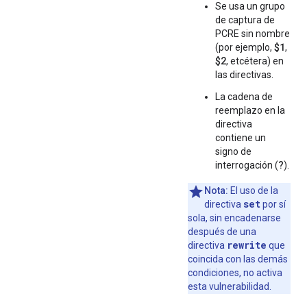
Se usa un grupo
de captura de
PCRE sin nombre
$1
(por ejemplo,
,
$2
, etcétera) en
las directivas.
La cadena de
reemplazo en la
directiva
contiene un
signo de
?
interrogación (
).
Nota:
El uso de la
set
directiva
por sí
sola, sin encadenarse
después de una
rewrite
directiva
que
coincida con las demás
condiciones, no activa
esta vulnerabilidad.