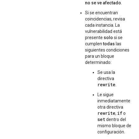
no se ve afectado
.
Si se encuentran
coincidencias, revisa
cada instancia. La
vulnerabilidad está
presente
solo
si se
cumplen
todas
las
siguientes condiciones
para un bloque
determinado:
Se usa la
directiva
rewrite
.
Le sigue
inmediatamente
otra directiva
rewrite
if
,
o
set
dentro del
mismo bloque de
configuración.