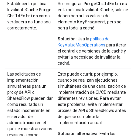
PurgeChildEntries
Establecer la política
Si configuras
Purge
InvalidateCache
en la política InvalidateCache, solo se
Child
Entries
como
deben borrar los valores del
KeyFragment
verdadera no funciona
elemento
, pero se
correctamente.
borra toda la caché.
Solución:
Usa la
política de
KeyValueMapOperations
para iterar
el control de versiones de la caché y
evitar la necesidad de invalidar la
caché.
Las solicitudes de
Esto puede ocurrir, por ejemplo,
implementación
cuando se realizan ejecuciones
simultáneas para un
simultáneas de una canalización de
proxy de API o
implementación de CI/CD mediante
SharedFlow pueden dar
diferentes revisiones. Para evitar
como resultado un
este problema, evita implementar
estado incoherente en
proxies de API o SharedFlows antes
el servidor de
de que se complete la
administración en el
implementación actual.
que se muestran varias
Solución alternativa:
Evita las
revisiones como