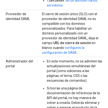
138438484:
No se admiten varios
servidores
.
Proveedor de
El cierre de sesión único (SLO) con el
identidad SAML
proveedor de identidad SAML no es
compatible con los dominios
personalizados. Para habilitar un
dominio personalizado con un
proveedor de identidad SAML, deja el
campo
URL de cierre de sesión
en
blanco cuando
configures la
configuración de SAML
.
Administrador del
En este momento, no se admiten las
portal
actualizaciones simultáneas del
portal (como ediciones a las
páginas, el tema, CSS o las
secuencias de comandos).
Si borras una página de
documentación de referencia de la
API del portal, no hay manera de
volver a crearla. Deberás eliminar y
volver a agregar el producto de la