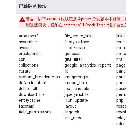
已移除的模块
警告
：以下 contrib 模块已从 Apigee 分发版本
用这些模块，必须在
中维护自己的
sites/all/modules
amazons3
file_entity_link
linkit
assemble
fontyourface
mass_c
awssdk
footermap
menu_t
breakpoints
genpass
metata
cdn
gist_filter
nra
collections
google_analytics_reports
page_ti
curate
iib
paneliz
custom_breadcrumbs
imagemagick
panels
defaultcontent
import_html
panels
delete_all
job_schedule
passwor
download_file
jquerymobile
permiss
entitycache
l10n_update
prlp
facetapi
layout
respons
field_permissions
lingotek
revisio
link_node
role_ex
rules_c