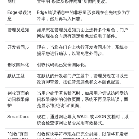
网址
置
中的“条款及条件网址”所做的更改。
Edge 错误消
Edge 错误消息中的非标量形参现在会先转换为字
息
符串，然后再写入日志。
管理员通知
如果您在管理员通知页面上选择多个角色，门户
网站现在会向所有选定角色发送电子邮件。
开发者同步
现在，当您在门户上执行开发者同步时，系统会
提示您进行确认，以避免意外同步。
创收国际化
创收代码现已完全国际化。
默认主题
在默认的开发者门户主题中，管理员现在可以更
改页脚背景、按钮背景颜色和文本颜色配置。
创收页面的
当用户处于匿名状态时，如果用户尝试访问受访
访问权限保
问权限保护的创收页面，系统不再显示错误，而
护
是显示“拒绝访问”页面。
SmartDocs
现在，通过网址导入 WADL 或 JSON 文档时，系
统会检查该网址是否采用有效格式。
“创收”页面
创收模块字符串现在已完全封装，以便将开发者