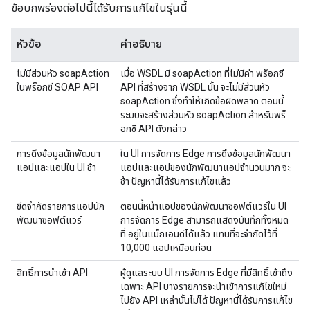
ข้อบกพร่องต่อไปนี้ได้รับการแก้ไขในรุ่นนี้
หัวข้อ
คำอธิบาย
ไม่มีส่วนหัว soapAction
เมื่อ WSDL มี soapAction ที่ไม่มีค่า พร็อกซี
ในพร็อกซี SOAP API
API ที่สร้างจาก WSDL นั้น จะไม่มีส่วนหัว
MGMT-1112
soapAction ซึ่งทำให้เกิดข้อผิดพลาด ตอนนี้
ระบบจะสร้างส่วนหัว soapAction สำหรับพร็
อกซี API ดังกล่าว
การดึงข้อมูลนักพัฒนา
ใน UI การจัดการ Edge การดึงข้อมูลนักพัฒนา
แอปและแอปใน UI ช้า
แอปและแอปของนักพัฒนาแอปจำนวนมาก จะ
MGMT-1060
ช้า ปัญหานี้ได้รับการแก้ไขแล้ว
ขีดจำกัดรายการแอปนัก
ตอนนี้หน้าแอปของนักพัฒนาซอฟต์แวร์ใน UI
พัฒนาซอฟต์แวร์
การจัดการ Edge สามารถแสดงบันทึกทั้งหมด
MGMT-1059
ที่ อยู่ในแบ็กเอนด์ได้แล้ว แทนที่จะจำกัดไว้ที่
10,000 แอปเหมือนก่อน
สิทธิ์การนำเข้า API
ผู้ดูแลระบบ UI การจัดการ Edge ที่มีสิทธิ์เข้าถึง
MGMT-1006
เฉพาะ API บางรายการจะนำเข้าการแก้ไขใหม่
ไปยัง API เหล่านั้นไม่ได้ ปัญหานี้ได้รับการแก้ไข