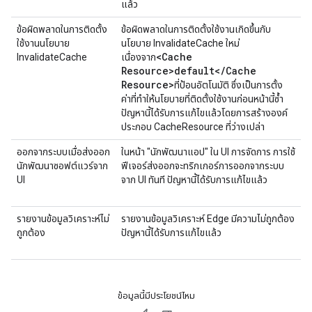
แล้ว
ข้อผิดพลาดในการติดตั้ง
ข้อผิดพลาดในการติดตั้งใช้งานเกิดขึ้นกับ
ใช้งานนโยบาย
นโยบาย InvalidateCache ใหม่
<Cache
InvalidateCache
เนื่องจาก
Resource>default<
/
Cache
MGMT-845
Resource>
ที่ป้อนอัตโนมัติ ซึ่งเป็นการตั้ง
ค่าที่ทำให้นโยบายที่ติดตั้งใช้งานก่อนหน้านี้ซ้ำ
ปัญหานี้ได้รับการแก้ไขแล้วโดยการสร้างองค์
ประกอบ CacheResource ที่ว่างเปล่า
ออกจากระบบเมื่อส่งออก
ในหน้า "นักพัฒนาแอป" ใน UI การจัดการ การใช้
นักพัฒนาซอฟต์แวร์จาก
ฟีเจอร์ส่งออกจะทริกเกอร์การออกจากระบบ
UI
จาก UI ทันที ปัญหานี้ได้รับการแก้ไขแล้ว
AXAPP-1178
รายงานข้อมูลวิเคราะห์ไม่
รายงานข้อมูลวิเคราะห์ Edge มีความไม่ถูกต้อง
ถูกต้อง
ปัญหานี้ได้รับการแก้ไขแล้ว
AXAPP-1133
ข้อมูลนี้มีประโยชน์ไหม