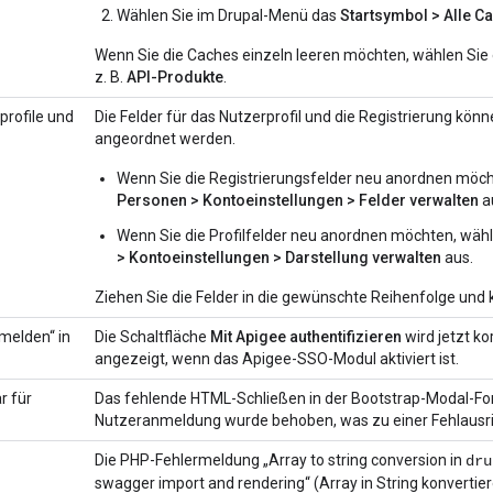
Wählen Sie im Drupal-Menü das
Startsymbol > Alle C
Wenn Sie die Caches einzeln leeren möchten, wählen Sie
z. B.
API-Produkte
.
profile und
Die Felder für das Nutzerprofil und die Registrierung kön
angeordnet werden.
Wenn Sie die Registrierungsfelder neu anordnen möc
Personen > Kontoeinstellungen > Felder verwalten
a
Wenn Sie die Profilfelder neu anordnen möchten, wäh
> Kontoeinstellungen > Darstellung verwalten
aus.
Ziehen Sie die Felder in die gewünschte Reihenfolge und 
melden“ in
Die Schaltfläche
Mit Apigee authentifizieren
wird jetzt k
angezeigt, wenn das Apigee-SSO-Modul aktiviert ist.
r für
Das fehlende HTML-Schließen in der Bootstrap-Modal-For
Nutzeranmeldung wurde behoben, was zu einer Fehlausri
Die PHP-Fehlermeldung „Array to string conversion in
dru
swagger import and rendering“ (Array in String konvertie