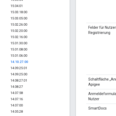
15
.
04
.
01
15
.
03
.
18
.
00
15
.
03
.
05
.
00
15
.
02
.
26
.
00
Felder für Nutzer
15
.
02
.
20
.
00
Registrierung
15
.
02
.
16
.
00
15
.
01
.
30
.
00
15
.
01
.
08
.
00
15
.
01
.
06
.
00
14
.
10
.
27
.
00
14
.
09
.
25
.
01
14
.
09
.
25
.
00
Schaltfläche „An
14
.
08
.
27
.
01
Apigee
14
.
08
.
27
14
.
07
.
58
Anmeldeformula
Nutzer
14
.
07
.
16
14
.
07
.
00
SmartDocs
14
.
05
.
28