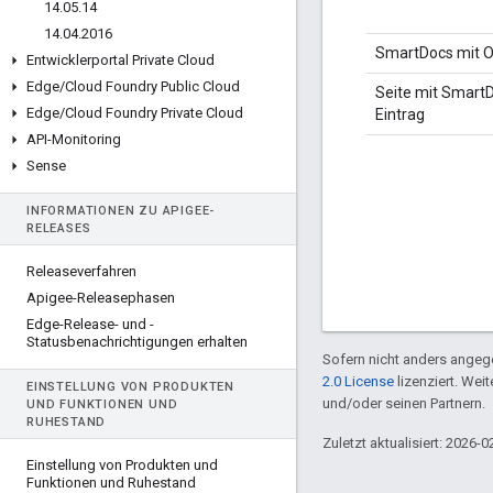
14
.
05
.
14
14
.
04
.
2016
SmartDocs mit 
Entwicklerportal Private Cloud
Edge
/
Cloud Foundry Public Cloud
Seite mit Smart
Edge
/
Cloud Foundry Private Cloud
Eintrag
API-Monitoring
Sense
INFORMATIONEN ZU APIGEE-
RELEASES
Releaseverfahren
Apigee-Releasephasen
Edge-Release- und -
Statusbenachrichtigungen erhalten
Sofern nicht anders angege
2.0 License
lizenziert. Wei
EINSTELLUNG VON PRODUKTEN
und/oder seinen Partnern.
UND FUNKTIONEN UND
RUHESTAND
Zuletzt aktualisiert: 2026-0
Einstellung von Produkten und
Funktionen und Ruhestand