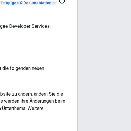
info
 die
Apigee X-Dokumentation
an.
igee Developer Services-
t die folgenden neuen
site zu ändern, ändern Sie die
alls werden Ihre Änderungen beim
n Unterthema. Weitere