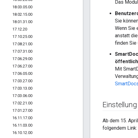
Das Modu
18
.
03
.
05
.
00
Benutzerd
18
.
02
.
15
.
00
Sie können
18
.
01
.
31
.
00
Wenn Sie e
17
.
12
.
20
anstatt di
17
.
10
.
25
.
00
finden Sie
17
.
08
.
21
.
00
17
.
07
.
31
.
00
SmartDocs
17
.
06
.
29
.
00
öffentlich
17
.
06
.
27
.
00
Mit Smart
17
.
06
.
05
.
00
Verwaltung
17
.
03
.
27
.
00
SmartDocs
17
.
03
.
13
.
00
17
.
03
.
06
.
00
Einstellung
17
.
02
.
21
.
00
17
.
01
.
27
.
00
16
.
11
.
17
.
00
Ab dem 15. April
16
.
11
.
03
.
00
folgendem Link:
16
.
10
.
12
.
00