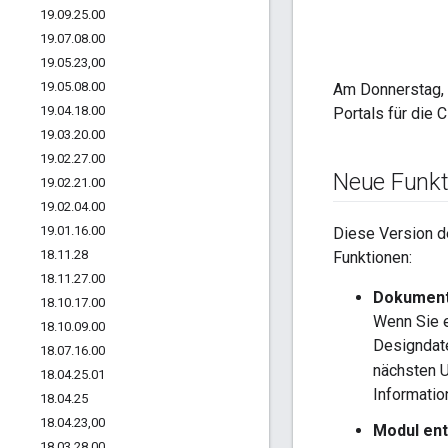
19
.
09
.
25
.
00
19
.
07
.
08
.
00
19
.
05
.
23
,
00
19
.
05
.
08
.
00
Am Donnerstag, 
19
.
04
.
18
.
00
Portals für die C
19
.
03
.
20
.
00
19
.
02
.
27
.
00
Neue Funkt
19
.
02
.
21
.
00
19
.
02
.
04
.
00
19
.
01
.
16
.
00
Diese Version d
18
.
11
.
28
Funktionen:
18
.
11
.
27
.
00
Dokumenta
18
.
10
.
17
.
00
Wenn Sie e
18
.
10
.
09
.
00
Designdat
18
.
07
.
16
.
00
nächsten U
18
.
04
.
25
.
01
Informatio
18
.
04
.
25
18
.
04
.
23
,
00
Modul ent
18
.
03
.
28
.
00