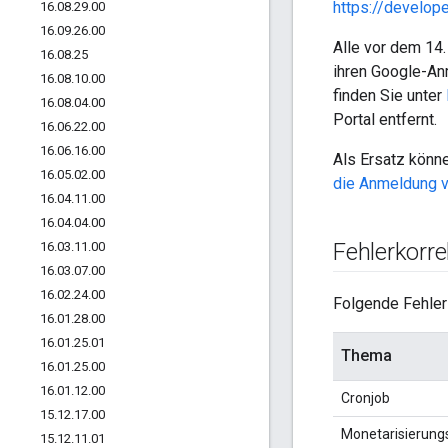
https://develop
16
.
08
.
29
.
00
16
.
09
.
26
.
00
Alle vor dem 14.
16
.
08
.
25
ihren Google-Anm
16
.
08
.
10
.
00
finden Sie unter
16
.
08
.
04
.
00
Portal entfernt.
16
.
06
.
22
.
00
16
.
06
.
16
.
00
Als Ersatz könn
16
.
05
.
02
.
00
die Anmeldung 
16
.
04
.
11
.
00
16
.
04
.
04
.
00
Fehlerkorr
16
.
03
.
11
.
00
16
.
03
.
07
.
00
16
.
02
.
24
.
00
Folgende Fehler
16
.
01
.
28
.
00
16
.
01
.
25
.
01
Thema
16
.
01
.
25
.
00
16
.
01
.
12
.
00
Cronjob
15
.
12
.
17
.
00
Monetarisierung
15
.
12
.
11
.
01