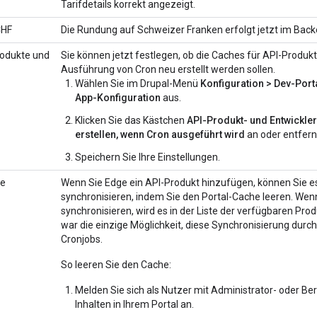
Tarifdetails korrekt angezeigt.
CHF
Die Rundung auf Schweizer Franken erfolgt jetzt im Backe
rodukte und
Sie können jetzt festlegen, ob die Caches für API-Produk
Ausführung von Cron neu erstellt werden sollen.
Wählen Sie im Drupal-Menü
Konfiguration > Dev-Port
App-Konfiguration
aus.
Klicken Sie das Kästchen
API-Produkt- und Entwickle
erstellen, wenn Cron ausgeführt wird
an oder entfern
Speichern Sie Ihre Einstellungen.
he
Wenn Sie Edge ein API-Produkt hinzufügen, können Sie es
synchronisieren, indem Sie den Portal-Cache leeren. Wen
synchronisieren, wird es in der Liste der verfügbaren Pro
war die einzige Möglichkeit, diese Synchronisierung dur
Cronjobs.
So leeren Sie den Cache:
Melden Sie sich als Nutzer mit Administrator- oder B
Inhalten in Ihrem Portal an.