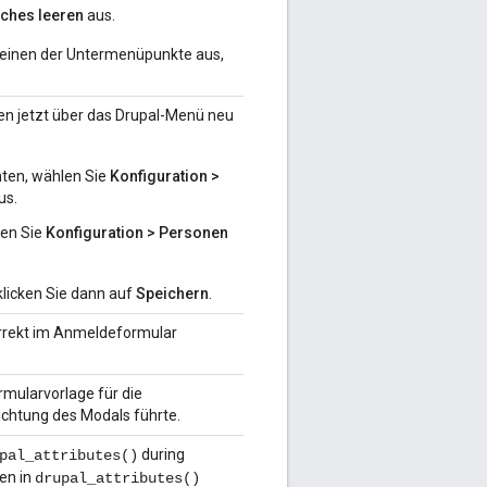
aches leeren
aus.
 einen der Untermenüpunkte aus,
nen jetzt über das Drupal-Menü neu
hten, wählen Sie
Konfiguration >
us.
len Sie
Konfiguration > Personen
klicken Sie dann auf
Speichern
.
orrekt im Anmeldeformular
mularvorlage für die
chtung des Modals führte.
during
pal_attributes()
ren in
drupal_attributes()