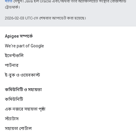
নীতি
দেখুন। Java হল Oracle এবং/অথবা তার অ্যাফিলিয়েট সংস্থার রেজিস্টার্ড
ট্রেডমার্ক।
2026-02-03 UTC-তে শেষবার আপডেট করা হয়েছে।
Apigee সম্পর্কে
We're part of Google
ইভেন্টগুলি
পার্টনার
ই-বুক ও ওয়েবকাস্ট
কমিউনিটি ও সহায়তা
কমিউনিটি
এক নজরে সহায়তা পৃষ্ঠা
স্ট্যাটাস
সহায়তা পোর্টাল