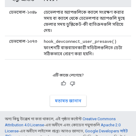
ডেভসোল-১০৪৮
ডেভেলপার অ্যাপগুলিকে ক্যাশে সংরক্ষণ করার
সময় বা ক্যাশে থেকে ডেভেলপার অ্যাপগুলি মুছে
ফেলার সময় ডুপ্লিকেট-কী ব্যতিক্রমগুলি সরিয়ে
দেয়।
ডেভসোল-১০৭৩
hook_devconnect_user_presave()
ফাংশনটি বাস্তবায়নকারী মডিউলগুলিতে ডেটা
সঠিকভাবে প্রেরণ করা হয়নি।
এটি কাজে লেগেছে?
মতামত জানান
অন্য কিছু উল্লেখ না করা থাকলে, এই পৃষ্ঠার কন্টেন্ট
Creative Commons
Attribution 4.0 License
-এর অধীনে এবং কোডের নমুনাগুলি
Apache 2.0
License
-এর অধীনে লাইসেন্স প্রাপ্ত। আরও জানতে,
Google Developers সাইট