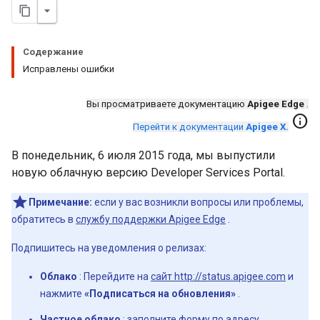
Содержание
Исправлены ошибки
Вы просматриваете документацию
Apigee Edge
.
info
Перейти к документации
Apigee X.
В понедельник, 6 июля 2015 года, мы выпустили
новую облачную версию Developer Services Portal.
Примечание:
если у вас возникли вопросы или проблемы,
обратитесь в
службу поддержки Apigee Edge
.
Подпишитесь на уведомления о релизах:
Облако
: Перейдите на
сайт http://status.apigee.com
и
нажмите
«Подписаться на обновления»
.
Частное облако
: заполните форму по адресу