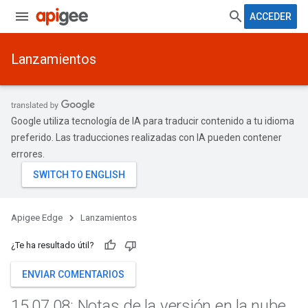
ACCEDER
Lanzamientos
Google utiliza tecnología de IA para traducir contenido a tu idioma
preferido. Las traducciones realizadas con IA pueden contener
errores.
Apigee Edge
Lanzamientos
¿Te ha resultado útil?
ENVIAR COMENTARIOS
15
.
07
.
08: Notas de la versión en la nube